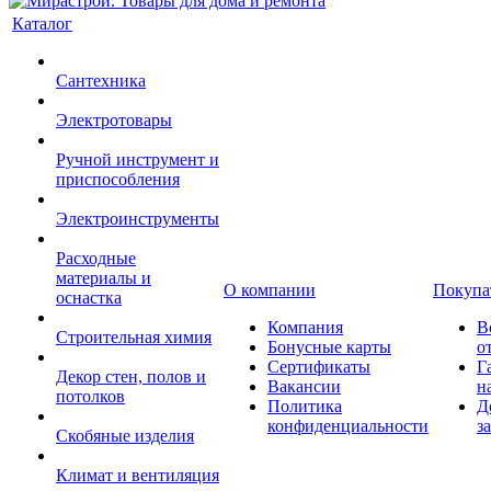
Каталог
Сантехника
Электротовары
Ручной инструмент и
приспособления
Электроинструменты
Расходные
материалы и
О компании
Покупа
оснастка
Компания
В
Строительная химия
Бонусные карты
о
Сертификаты
Г
Декор стен, полов и
Вакансии
н
потолков
Политика
Д
конфиденциальности
з
Скобяные изделия
Климат и вентиляция