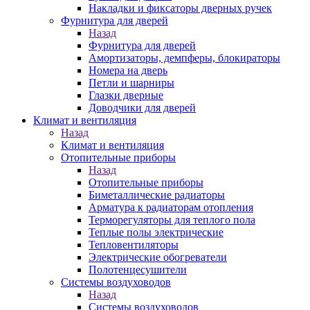
Накладки и фиксаторы дверных ручек
Фурнитура для дверей
Назад
Фурнитура для дверей
Амортизаторы, демпферы, блокираторы
Номера на дверь
Петли и шарниры
Глазки дверные
Доводчики для дверей
Климат и вентиляция
Назад
Климат и вентиляция
Отопительные приборы
Назад
Отопительные приборы
Биметаллические радиаторы
Арматура к радиаторам отопления
Терморегуляторы для теплого пола
Теплые полы электрические
Тепловентиляторы
Электрические обогреватели
Полотенцесушители
Системы воздуховодов
Назад
Системы воздуховодов