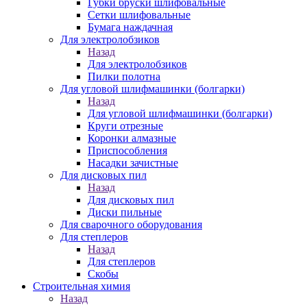
Губки бруски шлифовальные
Сетки шлифовальные
Бумага наждачная
Для электролобзиков
Назад
Для электролобзиков
Пилки полотна
Для угловой шлифмашинки (болгарки)
Назад
Для угловой шлифмашинки (болгарки)
Круги отрезные
Коронки алмазные
Приспособления
Насадки зачистные
Для дисковых пил
Назад
Для дисковых пил
Диски пильные
Для сварочного оборудования
Для степлеров
Назад
Для степлеров
Скобы
Строительная химия
Назад