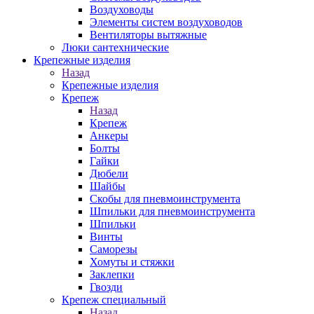
Воздуховоды
Элементы систем воздуховодов
Вентиляторы вытяжные
Люки сантехнические
Крепежные изделия
Назад
Крепежные изделия
Крепеж
Назад
Крепеж
Анкеры
Болты
Гайки
Дюбели
Шайбы
Скобы для пневмоинструмента
Шпильки для пневмоинструмента
Шпильки
Винты
Саморезы
Хомуты и стяжки
Заклепки
Гвозди
Крепеж специальный
Назад