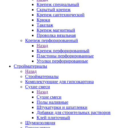
Крепеж специальный
Скрытый крепеж
Крепеж сантехнический
Крюки
Такелаж
Крепеж магнитный
Проволка вязальная
Крепеж перфорированный
Назад
Крепеж перфорированный
Пластины перфорированные
Уголки перфорированные
Стройматериалы
Назад
Стройматериалы
Комплектующие для гипсокартона
Сухие смеси
Назад
Сухие смеси
Полы наливные
Штукатурки и шпатлевки
Добавки для строительных растворов
Клей плиточный
Шумоизоляция
Гипсокартон