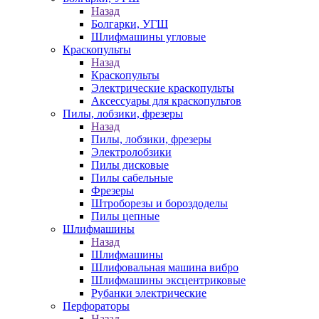
Назад
Болгарки, УГШ
Шлифмашины угловые
Краскопульты
Назад
Краскопульты
Электрические краскопульты
Аксессуары для краскопультов
Пилы, лобзики, фрезеры
Назад
Пилы, лобзики, фрезеры
Электролобзики
Пилы дисковые
Пилы сабельные
Фрезеры
Штроборезы и бороздоделы
Пилы цепные
Шлифмашины
Назад
Шлифмашины
Шлифовальная машина вибро
Шлифмашины эксцентриковые
Рубанки электрические
Перфораторы
Назад