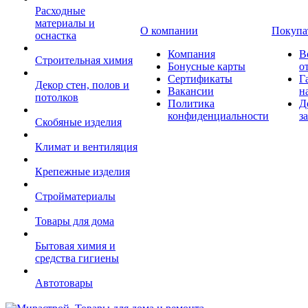
Расходные
материалы и
О компании
Покупа
оснастка
Компания
В
Строительная химия
Бонусные карты
о
Сертификаты
Г
Декор стен, полов и
Вакансии
н
потолков
Политика
Д
конфиденциальности
з
Скобяные изделия
Климат и вентиляция
Крепежные изделия
Стройматериалы
Товары для дома
Бытовая химия и
средства гигиены
Автотовары