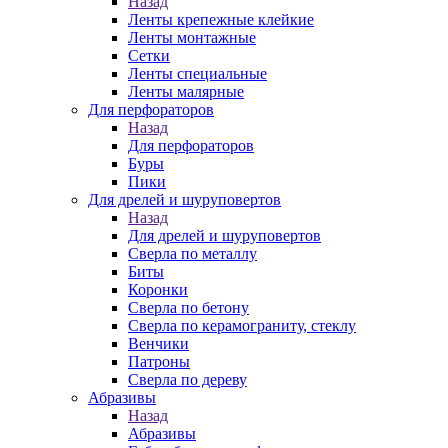
Назад
Ленты крепежные клейкие
Ленты монтажные
Сетки
Ленты специальные
Ленты малярные
Для перфораторов
Назад
Для перфораторов
Буры
Пики
Для дрелей и шуруповертов
Назад
Для дрелей и шуруповертов
Сверла по металлу
Биты
Коронки
Сверла по бетону
Сверла по керамограниту, стеклу
Венчики
Патроны
Сверла по дереву
Абразивы
Назад
Абразивы