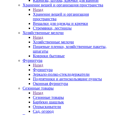
Карнизы, шторы, крючки для ванной
Хранение вещей и организация пространства
Назад
Хранение вещей и организация
пространства
Вешалки для одежды и крючки
Стремянки, лестницы
Хозяйственные мелочи
Назад
Хозяйственные мелочи
Пищевые пленки, хозяйственные пакеты,
шпагаты
Коврики бытовые
Фурнитура
Назад
Фурнитура
Зеркало-полко-стеклодержатели
Подпятники и антискользящие пункты
Оконная фурнитура
Сезонные товары
Назад
Сезонные товары
Барбекю шашлык
Опрыскиватели
Сад, огород