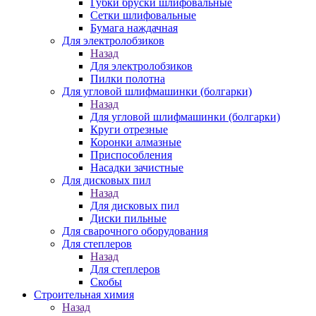
Губки бруски шлифовальные
Сетки шлифовальные
Бумага наждачная
Для электролобзиков
Назад
Для электролобзиков
Пилки полотна
Для угловой шлифмашинки (болгарки)
Назад
Для угловой шлифмашинки (болгарки)
Круги отрезные
Коронки алмазные
Приспособления
Насадки зачистные
Для дисковых пил
Назад
Для дисковых пил
Диски пильные
Для сварочного оборудования
Для степлеров
Назад
Для степлеров
Скобы
Строительная химия
Назад