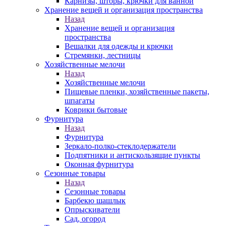
Карнизы, шторы, крючки для ванной
Хранение вещей и организация пространства
Назад
Хранение вещей и организация
пространства
Вешалки для одежды и крючки
Стремянки, лестницы
Хозяйственные мелочи
Назад
Хозяйственные мелочи
Пищевые пленки, хозяйственные пакеты,
шпагаты
Коврики бытовые
Фурнитура
Назад
Фурнитура
Зеркало-полко-стеклодержатели
Подпятники и антискользящие пункты
Оконная фурнитура
Сезонные товары
Назад
Сезонные товары
Барбекю шашлык
Опрыскиватели
Сад, огород