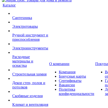
Каталог
Сантехника
Электротовары
Ручной инструмент и
приспособления
Электроинструменты
Расходные
материалы и
О компании
Покупа
оснастка
Компания
В
Строительная химия
Бонусные карты
о
Сертификаты
Г
Декор стен, полов и
Вакансии
н
потолков
Политика
Д
конфиденциальности
з
Скобяные изделия
Климат и вентиляция