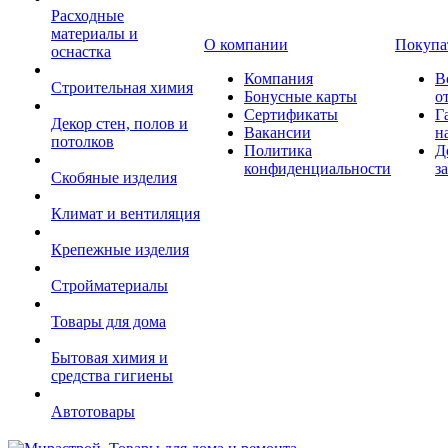
Расходные
материалы и
О компании
Покупа
оснастка
Компания
В
Строительная химия
Бонусные карты
о
Сертификаты
Г
Декор стен, полов и
Вакансии
н
потолков
Политика
Д
конфиденциальности
з
Скобяные изделия
Климат и вентиляция
Крепежные изделия
Стройматериалы
Товары для дома
Бытовая химия и
средства гигиены
Автотовары