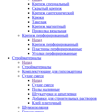
Крепеж специальный
Скрытый крепеж
Крепеж сантехнический
Крюки
Такелаж
Крепеж магнитный
Проволка вязальная
Крепеж перфорированный
Назад
Крепеж перфорированный
Пластины перфорированные
Уголки перфорированные
Стройматериалы
Назад
Стройматериалы
Комплектующие для гипсокартона
Сухие смеси
Назад
Сухие смеси
Полы наливные
Штукатурки и шпатлевки
Добавки для строительных растворов
Клей плиточный
Шумоизоляция
Гипсокартон