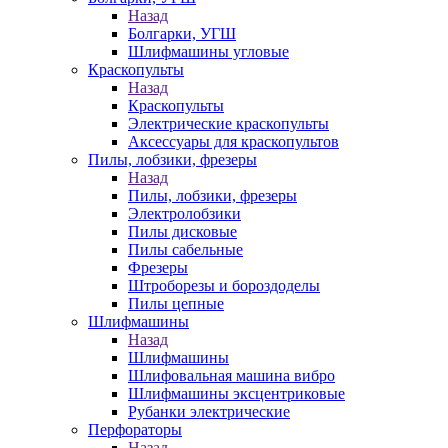
Назад
Болгарки, УГШ
Шлифмашины угловые
Краскопульты
Назад
Краскопульты
Электрические краскопульты
Аксессуары для краскопультов
Пилы, лобзики, фрезеры
Назад
Пилы, лобзики, фрезеры
Электролобзики
Пилы дисковые
Пилы сабельные
Фрезеры
Штроборезы и бороздоделы
Пилы цепные
Шлифмашины
Назад
Шлифмашины
Шлифовальная машина вибро
Шлифмашины эксцентриковые
Рубанки электрические
Перфораторы
Назад