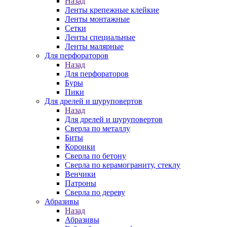
Назад
Ленты крепежные клейкие
Ленты монтажные
Сетки
Ленты специальные
Ленты малярные
Для перфораторов
Назад
Для перфораторов
Буры
Пики
Для дрелей и шуруповертов
Назад
Для дрелей и шуруповертов
Сверла по металлу
Биты
Коронки
Сверла по бетону
Сверла по керамограниту, стеклу
Венчики
Патроны
Сверла по дереву
Абразивы
Назад
Абразивы