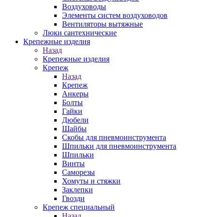
Воздуховоды
Элементы систем воздуховодов
Вентиляторы вытяжные
Люки сантехнические
Крепежные изделия
Назад
Крепежные изделия
Крепеж
Назад
Крепеж
Анкеры
Болты
Гайки
Дюбели
Шайбы
Скобы для пневмоинструмента
Шпильки для пневмоинструмента
Шпильки
Винты
Саморезы
Хомуты и стяжки
Заклепки
Гвозди
Крепеж специальный
Назад