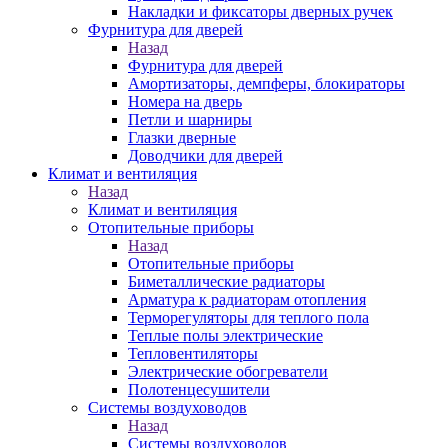
Накладки и фиксаторы дверных ручек
Фурнитура для дверей
Назад
Фурнитура для дверей
Амортизаторы, демпферы, блокираторы
Номера на дверь
Петли и шарниры
Глазки дверные
Доводчики для дверей
Климат и вентиляция
Назад
Климат и вентиляция
Отопительные приборы
Назад
Отопительные приборы
Биметаллические радиаторы
Арматура к радиаторам отопления
Терморегуляторы для теплого пола
Теплые полы электрические
Тепловентиляторы
Электрические обогреватели
Полотенцесушители
Системы воздуховодов
Назад
Системы воздуховодов