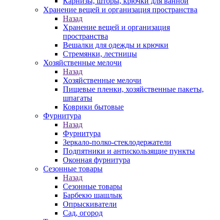
Карнизы, шторы, крючки для ванной
Хранение вещей и организация пространства
Назад
Хранение вещей и организация
пространства
Вешалки для одежды и крючки
Стремянки, лестницы
Хозяйственные мелочи
Назад
Хозяйственные мелочи
Пищевые пленки, хозяйственные пакеты,
шпагаты
Коврики бытовые
Фурнитура
Назад
Фурнитура
Зеркало-полко-стеклодержатели
Подпятники и антискользящие пункты
Оконная фурнитура
Сезонные товары
Назад
Сезонные товары
Барбекю шашлык
Опрыскиватели
Сад, огород