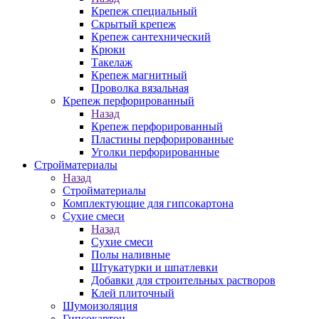
Крепеж специальный
Скрытый крепеж
Крепеж сантехнический
Крюки
Такелаж
Крепеж магнитный
Проволка вязальная
Крепеж перфорированный
Назад
Крепеж перфорированный
Пластины перфорированные
Уголки перфорированные
Стройматериалы
Назад
Стройматериалы
Комплектующие для гипсокартона
Сухие смеси
Назад
Сухие смеси
Полы наливные
Штукатурки и шпатлевки
Добавки для строительных растворов
Клей плиточный
Шумоизоляция
Гипсокартон