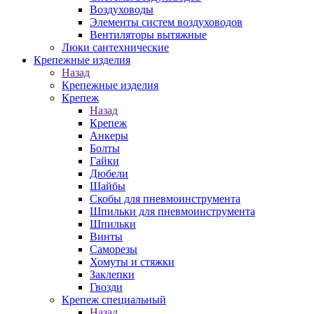
Воздуховоды
Элементы систем воздуховодов
Вентиляторы вытяжные
Люки сантехнические
Крепежные изделия
Назад
Крепежные изделия
Крепеж
Назад
Крепеж
Анкеры
Болты
Гайки
Дюбели
Шайбы
Скобы для пневмоинструмента
Шпильки для пневмоинструмента
Шпильки
Винты
Саморезы
Хомуты и стяжки
Заклепки
Гвозди
Крепеж специальный
Назад