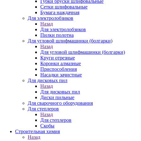
Губки бруски шлифовальные
Сетки шлифовальные
Бумага наждачная
Для электролобзиков
Назад
Для электролобзиков
Пилки полотна
Для угловой шлифмашинки (болгарки)
Назад
Для угловой шлифмашинки (болгарки)
Круги отрезные
Коронки алмазные
Приспособления
Насадки зачистные
Для дисковых пил
Назад
Для дисковых пил
Диски пильные
Для сварочного оборудования
Для степлеров
Назад
Для степлеров
Скобы
Строительная химия
Назад