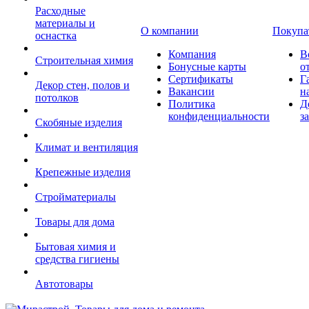
Расходные
материалы и
О компании
Покупа
оснастка
Компания
В
Строительная химия
Бонусные карты
о
Сертификаты
Г
Декор стен, полов и
Вакансии
н
потолков
Политика
Д
конфиденциальности
з
Скобяные изделия
Климат и вентиляция
Крепежные изделия
Стройматериалы
Товары для дома
Бытовая химия и
средства гигиены
Автотовары