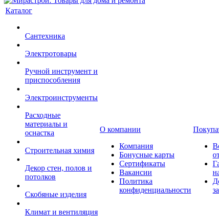
Каталог
Сантехника
Электротовары
Ручной инструмент и
приспособления
Электроинструменты
Расходные
материалы и
О компании
Покупа
оснастка
Компания
В
Строительная химия
Бонусные карты
о
Сертификаты
Г
Декор стен, полов и
Вакансии
н
потолков
Политика
Д
конфиденциальности
з
Скобяные изделия
Климат и вентиляция