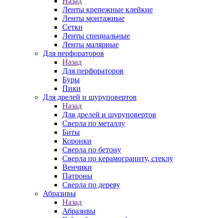
Назад
Ленты крепежные клейкие
Ленты монтажные
Сетки
Ленты специальные
Ленты малярные
Для перфораторов
Назад
Для перфораторов
Буры
Пики
Для дрелей и шуруповертов
Назад
Для дрелей и шуруповертов
Сверла по металлу
Биты
Коронки
Сверла по бетону
Сверла по керамограниту, стеклу
Венчики
Патроны
Сверла по дереву
Абразивы
Назад
Абразивы