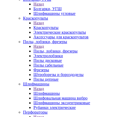
Назад
Болгарки, УГШ
Шлифмашины угловые
Краскопульты
Назад
Краскопульты
Электрические краскопульты
Аксессуары для краскопультов
Пилы, лобзики, фрезеры
Назад
Пилы, лобзики, фрезеры
Электролобзики
Пилы дисковые
Пилы сабельные
Фрезеры
Штроборезы и бороздоделы
Пилы цепные
Шлифмашины
Назад
Шлифмашины
Шлифовальная машина вибро
Шлифмашины эксцентриковые
Рубанки электрические
Перфораторы
Назад