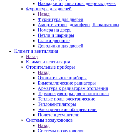
Накладки и фиксаторы дверных ручек
Фурнитура для дверей
Назад
Фурнитура для дверей
Амортизаторы, демпферы, блокираторы
Номера на дверь
Петли и шарниры
Глазки дверные
Доводчики для дверей
Климат и вентиляция
Назад
Климат и вентиляция
Отопительные приборы
Назад
Отопительные приборы
Биметаллические радиаторы
Арматура к радиаторам отопления
Терморегуляторы для теплого пола
Теплые полы электрические
Тепловентиляторы
Электрические обогреватели
Полотенцесушители
Системы воздуховодов
Назад
Системы воздуховодов