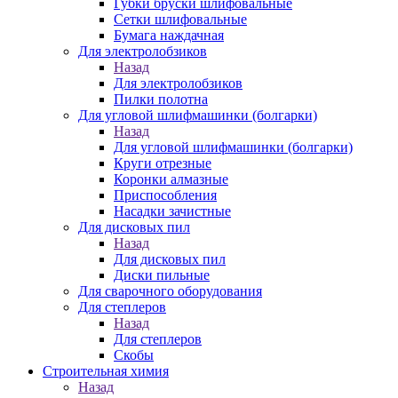
Губки бруски шлифовальные
Сетки шлифовальные
Бумага наждачная
Для электролобзиков
Назад
Для электролобзиков
Пилки полотна
Для угловой шлифмашинки (болгарки)
Назад
Для угловой шлифмашинки (болгарки)
Круги отрезные
Коронки алмазные
Приспособления
Насадки зачистные
Для дисковых пил
Назад
Для дисковых пил
Диски пильные
Для сварочного оборудования
Для степлеров
Назад
Для степлеров
Скобы
Строительная химия
Назад