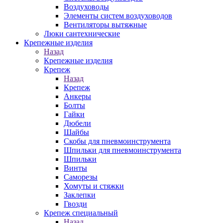
Воздуховоды
Элементы систем воздуховодов
Вентиляторы вытяжные
Люки сантехнические
Крепежные изделия
Назад
Крепежные изделия
Крепеж
Назад
Крепеж
Анкеры
Болты
Гайки
Дюбели
Шайбы
Скобы для пневмоинструмента
Шпильки для пневмоинструмента
Шпильки
Винты
Саморезы
Хомуты и стяжки
Заклепки
Гвозди
Крепеж специальный
Назад