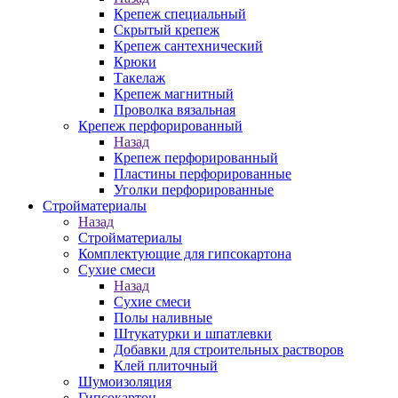
Крепеж специальный
Скрытый крепеж
Крепеж сантехнический
Крюки
Такелаж
Крепеж магнитный
Проволка вязальная
Крепеж перфорированный
Назад
Крепеж перфорированный
Пластины перфорированные
Уголки перфорированные
Стройматериалы
Назад
Стройматериалы
Комплектующие для гипсокартона
Сухие смеси
Назад
Сухие смеси
Полы наливные
Штукатурки и шпатлевки
Добавки для строительных растворов
Клей плиточный
Шумоизоляция
Гипсокартон