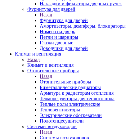
Накладки и фиксаторы дверных ручек
Фурнитура для дверей
Назад
Фурнитура для дверей
Амортизаторы, демпферы, блокираторы
Номера на дверь
Петли и шарниры
Глазки дверные
Доводчики для дверей
Климат и вентиляция
Назад
Климат и вентиляция
Отопительные приборы
Назад
Отопительные приборы
Биметаллические радиаторы
Арматура к радиаторам отопления
Терморегуляторы для теплого пола
Теплые полы электрические
Тепловентиляторы
Электрические обогреватели
Полотенцесушители
Системы воздуховодов
Назад
Системы воздуховодов