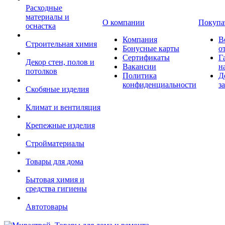
Расходные
материалы и
О компании
Покупа
оснастка
Компания
В
Строительная химия
Бонусные карты
о
Сертификаты
Г
Декор стен, полов и
Вакансии
н
потолков
Политика
Д
конфиденциальности
з
Скобяные изделия
Климат и вентиляция
Крепежные изделия
Стройматериалы
Товары для дома
Бытовая химия и
средства гигиены
Автотовары