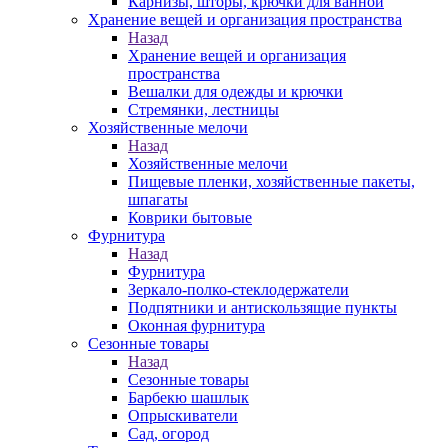
Карнизы, шторы, крючки для ванной
Хранение вещей и организация пространства
Назад
Хранение вещей и организация
пространства
Вешалки для одежды и крючки
Стремянки, лестницы
Хозяйственные мелочи
Назад
Хозяйственные мелочи
Пищевые пленки, хозяйственные пакеты,
шпагаты
Коврики бытовые
Фурнитура
Назад
Фурнитура
Зеркало-полко-стеклодержатели
Подпятники и антискользящие пункты
Оконная фурнитура
Сезонные товары
Назад
Сезонные товары
Барбекю шашлык
Опрыскиватели
Сад, огород