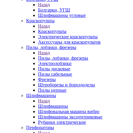
Назад
Болгарки, УГШ
Шлифмашины угловые
Краскопульты
Назад
Краскопульты
Электрические краскопульты
Аксессуары для краскопультов
Пилы, лобзики, фрезеры
Назад
Пилы, лобзики, фрезеры
Электролобзики
Пилы дисковые
Пилы сабельные
Фрезеры
Штроборезы и бороздоделы
Пилы цепные
Шлифмашины
Назад
Шлифмашины
Шлифовальная машина вибро
Шлифмашины эксцентриковые
Рубанки электрические
Перфораторы
Назад