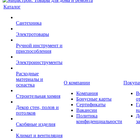
Каталог
Сантехника
Электротовары
Ручной инструмент и
приспособления
Электроинструменты
Расходные
материалы и
О компании
Покупа
оснастка
Компания
В
Строительная химия
Бонусные карты
о
Сертификаты
Г
Декор стен, полов и
Вакансии
н
потолков
Политика
Д
конфиденциальности
з
Скобяные изделия
Климат и вентиляция