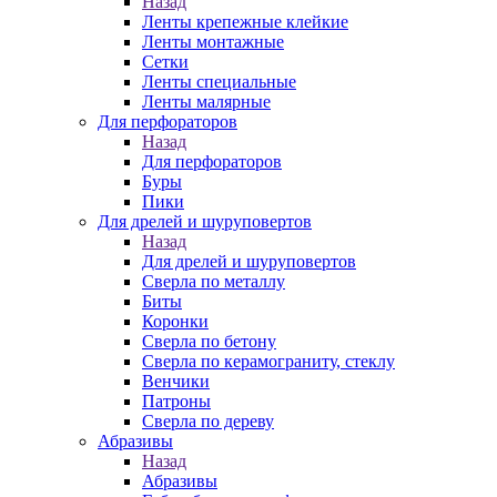
Назад
Ленты крепежные клейкие
Ленты монтажные
Сетки
Ленты специальные
Ленты малярные
Для перфораторов
Назад
Для перфораторов
Буры
Пики
Для дрелей и шуруповертов
Назад
Для дрелей и шуруповертов
Сверла по металлу
Биты
Коронки
Сверла по бетону
Сверла по керамограниту, стеклу
Венчики
Патроны
Сверла по дереву
Абразивы
Назад
Абразивы