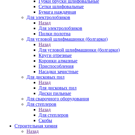
Губки бруски шлифовальные
Сетки шлифовальные
Бумага наждачная
Для электролобзиков
Назад
Для электролобзиков
Пилки полотна
Для угловой шлифмашинки (болгарки)
Назад
Для угловой шлифмашинки (болгарки)
Круги отрезные
Коронки алмазные
Приспособления
Насадки зачистные
Для дисковых пил
Назад
Для дисковых пил
Диски пильные
Для сварочного оборудования
Для степлеров
Назад
Для степлеров
Скобы
Строительная химия
Назад