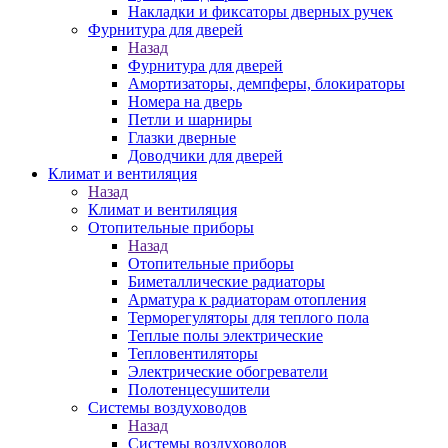
Накладки и фиксаторы дверных ручек
Фурнитура для дверей
Назад
Фурнитура для дверей
Амортизаторы, демпферы, блокираторы
Номера на дверь
Петли и шарниры
Глазки дверные
Доводчики для дверей
Климат и вентиляция
Назад
Климат и вентиляция
Отопительные приборы
Назад
Отопительные приборы
Биметаллические радиаторы
Арматура к радиаторам отопления
Терморегуляторы для теплого пола
Теплые полы электрические
Тепловентиляторы
Электрические обогреватели
Полотенцесушители
Системы воздуховодов
Назад
Системы воздуховодов