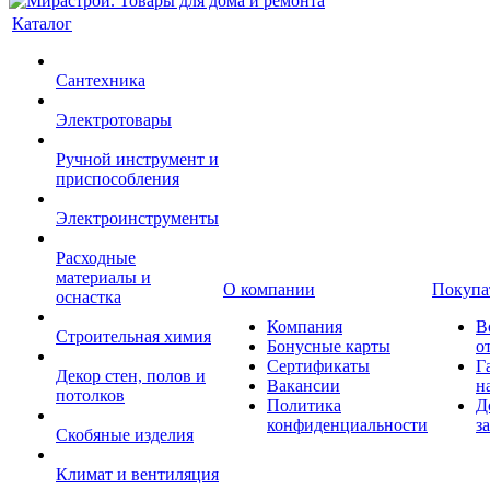
Каталог
Сантехника
Электротовары
Ручной инструмент и
приспособления
Электроинструменты
Расходные
материалы и
О компании
Покупа
оснастка
Компания
В
Строительная химия
Бонусные карты
о
Сертификаты
Г
Декор стен, полов и
Вакансии
н
потолков
Политика
Д
конфиденциальности
з
Скобяные изделия
Климат и вентиляция