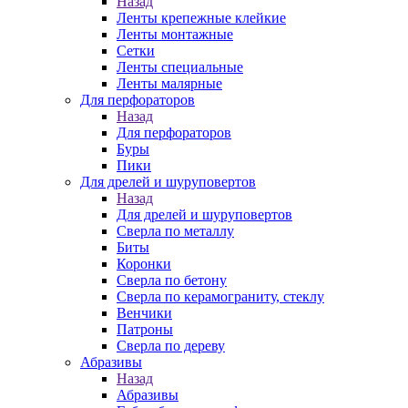
Назад
Ленты крепежные клейкие
Ленты монтажные
Сетки
Ленты специальные
Ленты малярные
Для перфораторов
Назад
Для перфораторов
Буры
Пики
Для дрелей и шуруповертов
Назад
Для дрелей и шуруповертов
Сверла по металлу
Биты
Коронки
Сверла по бетону
Сверла по керамограниту, стеклу
Венчики
Патроны
Сверла по дереву
Абразивы
Назад
Абразивы