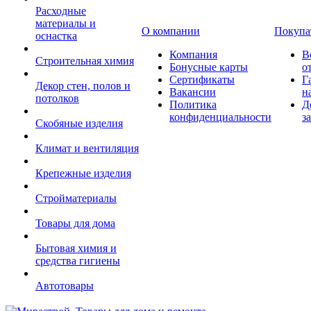
Расходные
материалы и
О компании
Покупа
оснастка
Компания
В
Строительная химия
Бонусные карты
о
Сертификаты
Г
Декор стен, полов и
Вакансии
н
потолков
Политика
Д
конфиденциальности
з
Скобяные изделия
Климат и вентиляция
Крепежные изделия
Стройматериалы
Товары для дома
Бытовая химия и
средства гигиены
Автотовары