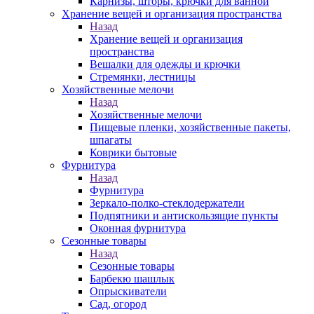
Карнизы, шторы, крючки для ванной
Хранение вещей и организация пространства
Назад
Хранение вещей и организация
пространства
Вешалки для одежды и крючки
Стремянки, лестницы
Хозяйственные мелочи
Назад
Хозяйственные мелочи
Пищевые пленки, хозяйственные пакеты,
шпагаты
Коврики бытовые
Фурнитура
Назад
Фурнитура
Зеркало-полко-стеклодержатели
Подпятники и антискользящие пункты
Оконная фурнитура
Сезонные товары
Назад
Сезонные товары
Барбекю шашлык
Опрыскиватели
Сад, огород