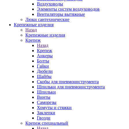
Воздуховоды
Элементы систем воздуховодов
Вентиляторы вытяжные
Люки сантехнические
Крепежные изделия
Назад
Крепежные изделия
Крепеж
Назад
Крепеж
Анкеры
Болты
Гайки
Дюбели
Шайбы
Скобы для пневмоинструмента
Шпильки для пневмоинструмента
Шпильки
Винты
Саморезы
Хомуты и стяжки
Заклепки
Гвозди
Крепеж специальный
Назад