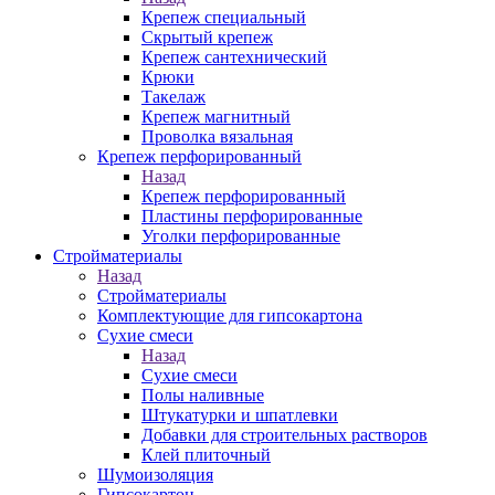
Крепеж специальный
Скрытый крепеж
Крепеж сантехнический
Крюки
Такелаж
Крепеж магнитный
Проволка вязальная
Крепеж перфорированный
Назад
Крепеж перфорированный
Пластины перфорированные
Уголки перфорированные
Стройматериалы
Назад
Стройматериалы
Комплектующие для гипсокартона
Сухие смеси
Назад
Сухие смеси
Полы наливные
Штукатурки и шпатлевки
Добавки для строительных растворов
Клей плиточный
Шумоизоляция
Гипсокартон