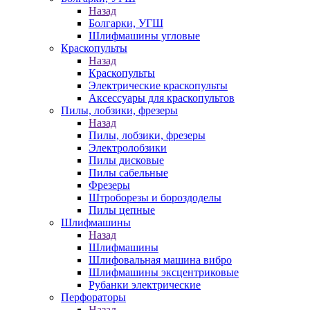
Назад
Болгарки, УГШ
Шлифмашины угловые
Краскопульты
Назад
Краскопульты
Электрические краскопульты
Аксессуары для краскопультов
Пилы, лобзики, фрезеры
Назад
Пилы, лобзики, фрезеры
Электролобзики
Пилы дисковые
Пилы сабельные
Фрезеры
Штроборезы и бороздоделы
Пилы цепные
Шлифмашины
Назад
Шлифмашины
Шлифовальная машина вибро
Шлифмашины эксцентриковые
Рубанки электрические
Перфораторы
Назад