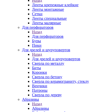
Назад
Ленты крепежные клейкие
Ленты монтажные
Сетки
Ленты специальные
Ленты малярные
Для перфораторов
Назад
Для перфораторов
Буры
Пики
Для дрелей и шуруповертов
Назад
Для дрелей и шуруповертов
Сверла по металлу
Биты
Коронки
Сверла по бетону
Сверла по керамограниту, стеклу
Венчики
Патроны
Сверла по дереву
Абразивы
Назад
Абразивы