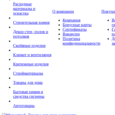
Расходные
материалы и
О компании
Покупа
оснастка
Компания
В
Строительная химия
Бонусные карты
о
Сертификаты
Г
Декор стен, полов и
Вакансии
н
потолков
Политика
Д
конфиденциальности
з
Скобяные изделия
Климат и вентиляция
Крепежные изделия
Стройматериалы
Товары для дома
Бытовая химия и
средства гигиены
Автотовары