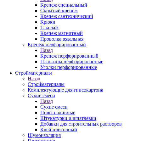
Крепеж специальный
Скрытый крепеж
Крепеж сантехнический
Крюки
Такелаж
Крепеж магнитный
Проволка вязальная
Крепеж перфорированный
Назад
Крепеж перфорированный
Пластины перфорированные
Уголки перфорированные
Стройматериалы
Назад
Стройматериалы
Комплектующие для гипсокартона
Сухие смеси
Назад
Сухие смеси
Полы наливные
Штукатурки и шпатлевки
Добавки для строительных растворов
Клей плиточный
Шумоизоляция
Гипсокартон