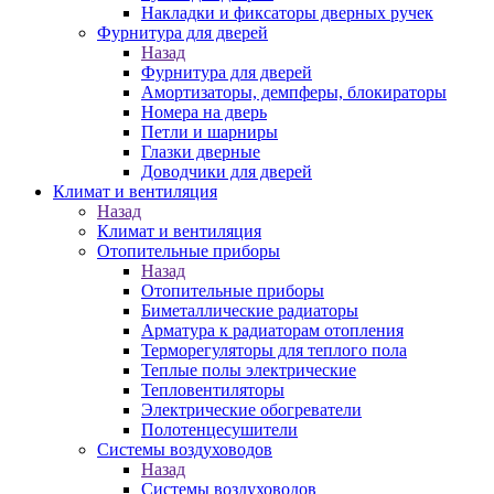
Накладки и фиксаторы дверных ручек
Фурнитура для дверей
Назад
Фурнитура для дверей
Амортизаторы, демпферы, блокираторы
Номера на дверь
Петли и шарниры
Глазки дверные
Доводчики для дверей
Климат и вентиляция
Назад
Климат и вентиляция
Отопительные приборы
Назад
Отопительные приборы
Биметаллические радиаторы
Арматура к радиаторам отопления
Терморегуляторы для теплого пола
Теплые полы электрические
Тепловентиляторы
Электрические обогреватели
Полотенцесушители
Системы воздуховодов
Назад
Системы воздуховодов