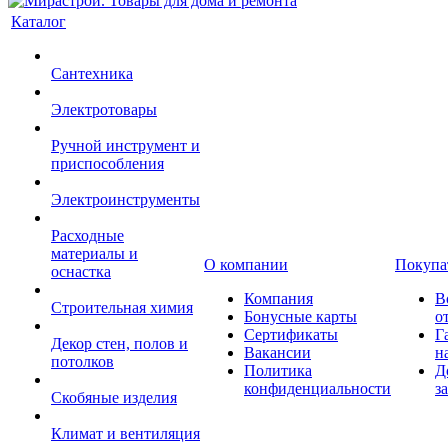
Каталог
Сантехника
Электротовары
Ручной инструмент и
приспособления
Электроинструменты
Расходные
материалы и
О компании
Покупа
оснастка
Компания
В
Строительная химия
Бонусные карты
о
Сертификаты
Г
Декор стен, полов и
Вакансии
н
потолков
Политика
Д
конфиденциальности
з
Скобяные изделия
Климат и вентиляция