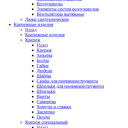
Воздуховоды
Элементы систем воздуховодов
Вентиляторы вытяжные
Люки сантехнические
Крепежные изделия
Назад
Крепежные изделия
Крепеж
Назад
Крепеж
Анкеры
Болты
Гайки
Дюбели
Шайбы
Скобы для пневмоинструмента
Шпильки для пневмоинструмента
Шпильки
Винты
Саморезы
Хомуты и стяжки
Заклепки
Гвозди
Крепеж специальный
Назад