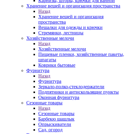
Карнизы, шторы, крючки для ванной
Хранение вещей и организация пространства
Назад
Хранение вещей и организация
пространства
Вешалки для одежды и крючки
Стремянки, лестницы
Хозяйственные мелочи
Назад
Хозяйственные мелочи
Пищевые пленки, хозяйственные пакеты,
шпагаты
Коврики бытовые
Фурнитура
Назад
Фурнитура
Зеркало-полко-стеклодержатели
Подпятники и антискользящие пункты
Оконная фурнитура
Сезонные товары
Назад
Сезонные товары
Барбекю шашлык
Опрыскиватели
Сад, огород