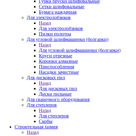
Губки бруски шлифовальные
Сетки шлифовальные
Бумага наждачная
Для электролобзиков
Назад
Для электролобзиков
Пилки полотна
Для угловой шлифмашинки (болгарки)
Назад
Для угловой шлифмашинки (болгарки)
Круги отрезные
Коронки алмазные
Приспособления
Насадки зачистные
Для дисковых пил
Назад
Для дисковых пил
Диски пильные
Для сварочного оборудования
Для степлеров
Назад
Для степлеров
Скобы
Строительная химия
Назад