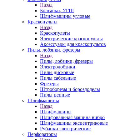
Назад
Болгарки, УГШ
Шлифмашины угловые
Краскопульты
Назад
Краскопульты
Электрические краскопульты
Аксессуары для краскопультов
Пилы, лобзики, фрезеры
Назад
Пилы, лобзики, фрезеры
Электролобзики
Пилы дисковые
Пилы сабельные
Фрезеры
Штроборезы и бороздоделы
Пилы цепные
Шлифмашины
Назад
Шлифмашины
Шлифовальная машина вибро
Шлифмашины эксцентриковые
Рубанки электрические
Перфораторы
Назад