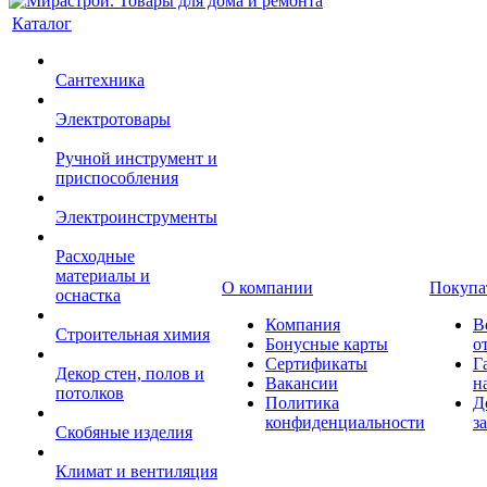
Каталог
Сантехника
Электротовары
Ручной инструмент и
приспособления
Электроинструменты
Расходные
материалы и
О компании
Покупа
оснастка
Компания
В
Строительная химия
Бонусные карты
о
Сертификаты
Г
Декор стен, полов и
Вакансии
н
потолков
Политика
Д
конфиденциальности
з
Скобяные изделия
Климат и вентиляция