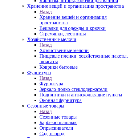
Карнизы, шторы, крючки для ванной
Хранение вещей и организация пространства
Назад
Хранение вещей и организация
пространства
Вешалки для одежды и крючки
Стремянки, лестницы
Хозяйственные мелочи
Назад
Хозяйственные мелочи
Пищевые пленки, хозяйственные пакеты,
шпагаты
Коврики бытовые
Фурнитура
Назад
Фурнитура
Зеркало-полко-стеклодержатели
Подпятники и антискользящие пункты
Оконная фурнитура
Сезонные товары
Назад
Сезонные товары
Барбекю шашлык
Опрыскиватели
Сад, огород