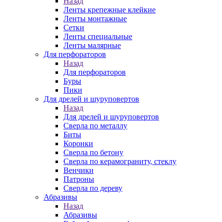
Назад
Ленты крепежные клейкие
Ленты монтажные
Сетки
Ленты специальные
Ленты малярные
Для перфораторов
Назад
Для перфораторов
Буры
Пики
Для дрелей и шуруповертов
Назад
Для дрелей и шуруповертов
Сверла по металлу
Биты
Коронки
Сверла по бетону
Сверла по керамограниту, стеклу
Венчики
Патроны
Сверла по дереву
Абразивы
Назад
Абразивы