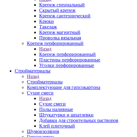
Крепеж специальный
Скрытый крепеж
Крепеж сантехнический
Крюки
Такелаж
Крепеж магнитный
Проволка вязальная
Крепеж перфорированный
Назад
Крепеж перфорированный
Пластины перфорированные
Уголки перфорированные
Стройматериалы
Назад
Стройматериалы
Комплектующие для гипсокартона
Сухие смеси
Назад
Сухие смеси
Полы наливные
Штукатурки и шпатлевки
Добавки для строительных растворов
Клей плиточный
Шумоизоляция
Гипсокартон