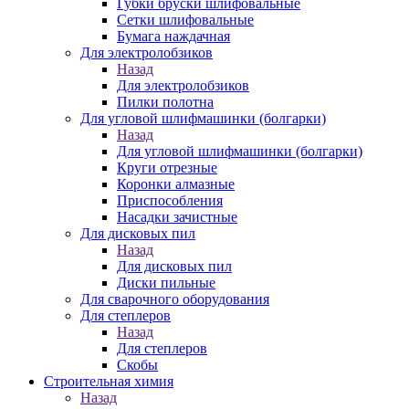
Губки бруски шлифовальные
Сетки шлифовальные
Бумага наждачная
Для электролобзиков
Назад
Для электролобзиков
Пилки полотна
Для угловой шлифмашинки (болгарки)
Назад
Для угловой шлифмашинки (болгарки)
Круги отрезные
Коронки алмазные
Приспособления
Насадки зачистные
Для дисковых пил
Назад
Для дисковых пил
Диски пильные
Для сварочного оборудования
Для степлеров
Назад
Для степлеров
Скобы
Строительная химия
Назад