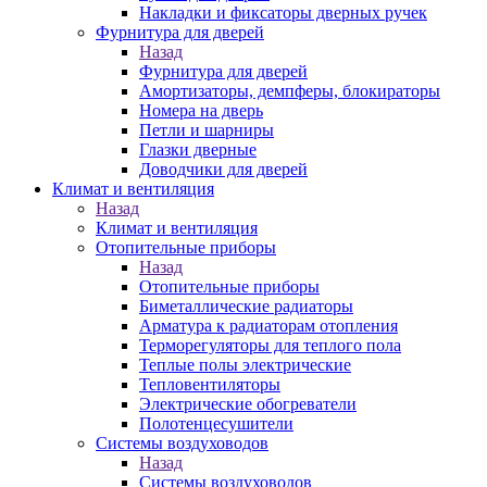
Накладки и фиксаторы дверных ручек
Фурнитура для дверей
Назад
Фурнитура для дверей
Амортизаторы, демпферы, блокираторы
Номера на дверь
Петли и шарниры
Глазки дверные
Доводчики для дверей
Климат и вентиляция
Назад
Климат и вентиляция
Отопительные приборы
Назад
Отопительные приборы
Биметаллические радиаторы
Арматура к радиаторам отопления
Терморегуляторы для теплого пола
Теплые полы электрические
Тепловентиляторы
Электрические обогреватели
Полотенцесушители
Системы воздуховодов
Назад
Системы воздуховодов