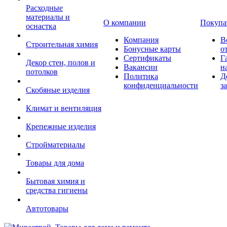
Расходные
материалы и
О компании
Покупа
оснастка
Компания
В
Строительная химия
Бонусные карты
о
Сертификаты
Г
Декор стен, полов и
Вакансии
н
потолков
Политика
Д
конфиденциальности
з
Скобяные изделия
Климат и вентиляция
Крепежные изделия
Стройматериалы
Товары для дома
Бытовая химия и
средства гигиены
Автотовары