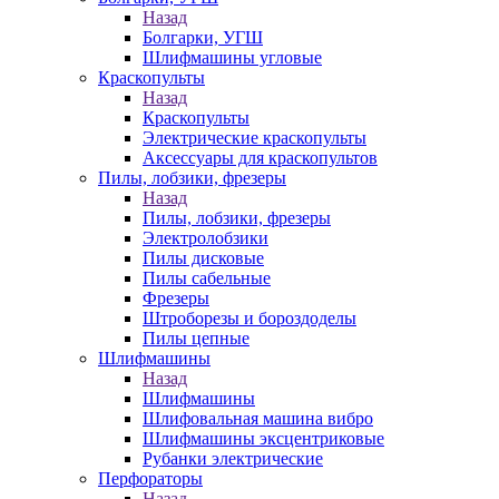
Назад
Болгарки, УГШ
Шлифмашины угловые
Краскопульты
Назад
Краскопульты
Электрические краскопульты
Аксессуары для краскопультов
Пилы, лобзики, фрезеры
Назад
Пилы, лобзики, фрезеры
Электролобзики
Пилы дисковые
Пилы сабельные
Фрезеры
Штроборезы и бороздоделы
Пилы цепные
Шлифмашины
Назад
Шлифмашины
Шлифовальная машина вибро
Шлифмашины эксцентриковые
Рубанки электрические
Перфораторы
Назад