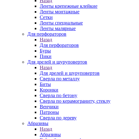
Назад
Ленты крепежные клейкие
Ленты монтажные
Сетки
Ленты специальные
Ленты малярные
Для перфораторов
Назад
Для перфораторов
Буры
Пики
Для дрелей и шуруповертов
Назад
Для дрелей и шуруповертов
Сверла по металлу
Биты
Коронки
Сверла по бетону
Сверла по керамограниту, стеклу
Венчики
Патроны
Сверла по дереву
Абразивы
Назад
Абразивы