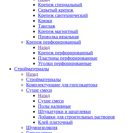
Крепеж специальный
Скрытый крепеж
Крепеж сантехнический
Крюки
Такелаж
Крепеж магнитный
Проволка вязальная
Крепеж перфорированный
Назад
Крепеж перфорированный
Пластины перфорированные
Уголки перфорированные
Стройматериалы
Назад
Стройматериалы
Комплектующие для гипсокартона
Сухие смеси
Назад
Сухие смеси
Полы наливные
Штукатурки и шпатлевки
Добавки для строительных растворов
Клей плиточный
Шумоизоляция
Гипсокартон