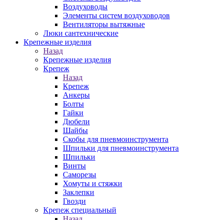
Воздуховоды
Элементы систем воздуховодов
Вентиляторы вытяжные
Люки сантехнические
Крепежные изделия
Назад
Крепежные изделия
Крепеж
Назад
Крепеж
Анкеры
Болты
Гайки
Дюбели
Шайбы
Скобы для пневмоинструмента
Шпильки для пневмоинструмента
Шпильки
Винты
Саморезы
Хомуты и стяжки
Заклепки
Гвозди
Крепеж специальный
Назад