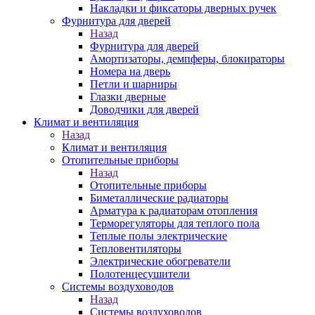
Накладки и фиксаторы дверных ручек
Фурнитура для дверей
Назад
Фурнитура для дверей
Амортизаторы, демпферы, блокираторы
Номера на дверь
Петли и шарниры
Глазки дверные
Доводчики для дверей
Климат и вентиляция
Назад
Климат и вентиляция
Отопительные приборы
Назад
Отопительные приборы
Биметаллические радиаторы
Арматура к радиаторам отопления
Терморегуляторы для теплого пола
Теплые полы электрические
Тепловентиляторы
Электрические обогреватели
Полотенцесушители
Системы воздуховодов
Назад
Системы воздуховодов