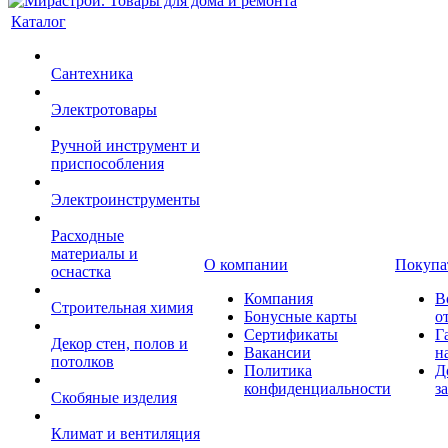
Каталог
Сантехника
Электротовары
Ручной инструмент и
приспособления
Электроинструменты
Расходные
материалы и
О компании
Покупа
оснастка
Компания
В
Строительная химия
Бонусные карты
о
Сертификаты
Г
Декор стен, полов и
Вакансии
н
потолков
Политика
Д
конфиденциальности
з
Скобяные изделия
Климат и вентиляция