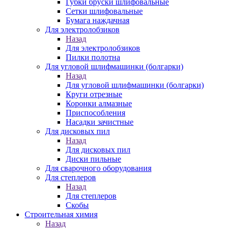
Губки бруски шлифовальные
Сетки шлифовальные
Бумага наждачная
Для электролобзиков
Назад
Для электролобзиков
Пилки полотна
Для угловой шлифмашинки (болгарки)
Назад
Для угловой шлифмашинки (болгарки)
Круги отрезные
Коронки алмазные
Приспособления
Насадки зачистные
Для дисковых пил
Назад
Для дисковых пил
Диски пильные
Для сварочного оборудования
Для степлеров
Назад
Для степлеров
Скобы
Строительная химия
Назад