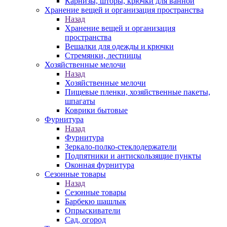
Карнизы, шторы, крючки для ванной
Хранение вещей и организация пространства
Назад
Хранение вещей и организация
пространства
Вешалки для одежды и крючки
Стремянки, лестницы
Хозяйственные мелочи
Назад
Хозяйственные мелочи
Пищевые пленки, хозяйственные пакеты,
шпагаты
Коврики бытовые
Фурнитура
Назад
Фурнитура
Зеркало-полко-стеклодержатели
Подпятники и антискользящие пункты
Оконная фурнитура
Сезонные товары
Назад
Сезонные товары
Барбекю шашлык
Опрыскиватели
Сад, огород