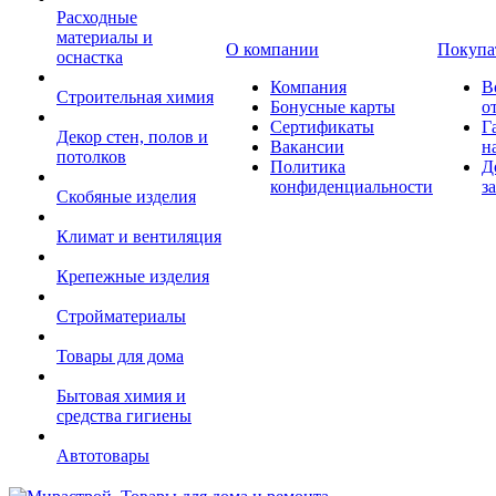
Расходные
материалы и
О компании
Покупа
оснастка
Компания
В
Строительная химия
Бонусные карты
о
Сертификаты
Г
Декор стен, полов и
Вакансии
н
потолков
Политика
Д
конфиденциальности
з
Скобяные изделия
Климат и вентиляция
Крепежные изделия
Стройматериалы
Товары для дома
Бытовая химия и
средства гигиены
Автотовары