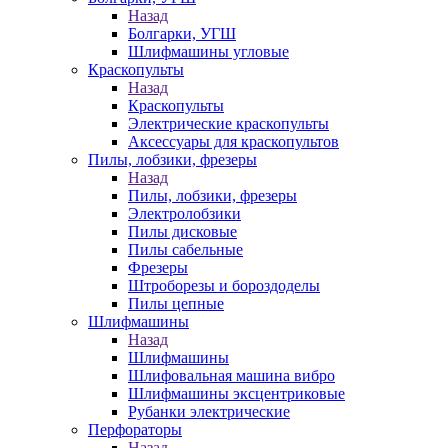
Назад
Болгарки, УГШ
Шлифмашины угловые
Краскопульты
Назад
Краскопульты
Электрические краскопульты
Аксессуары для краскопультов
Пилы, лобзики, фрезеры
Назад
Пилы, лобзики, фрезеры
Электролобзики
Пилы дисковые
Пилы сабельные
Фрезеры
Штроборезы и бороздоделы
Пилы цепные
Шлифмашины
Назад
Шлифмашины
Шлифовальная машина вибро
Шлифмашины эксцентриковые
Рубанки электрические
Перфораторы
Назад