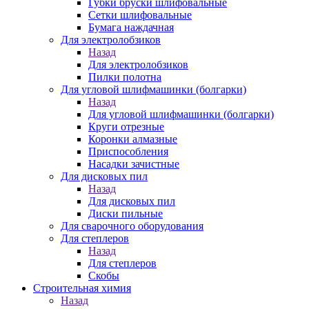
Губки бруски шлифовальные
Сетки шлифовальные
Бумага наждачная
Для электролобзиков
Назад
Для электролобзиков
Пилки полотна
Для угловой шлифмашинки (болгарки)
Назад
Для угловой шлифмашинки (болгарки)
Круги отрезные
Коронки алмазные
Приспособления
Насадки зачистные
Для дисковых пил
Назад
Для дисковых пил
Диски пильные
Для сварочного оборудования
Для степлеров
Назад
Для степлеров
Скобы
Строительная химия
Назад