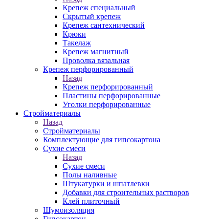
Крепеж специальный
Скрытый крепеж
Крепеж сантехнический
Крюки
Такелаж
Крепеж магнитный
Проволка вязальная
Крепеж перфорированный
Назад
Крепеж перфорированный
Пластины перфорированные
Уголки перфорированные
Стройматериалы
Назад
Стройматериалы
Комплектующие для гипсокартона
Сухие смеси
Назад
Сухие смеси
Полы наливные
Штукатурки и шпатлевки
Добавки для строительных растворов
Клей плиточный
Шумоизоляция
Гипсокартон