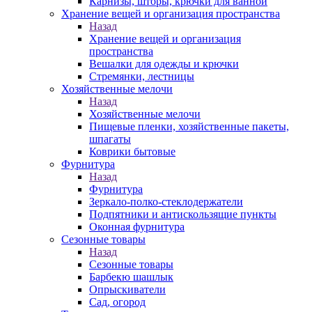
Карнизы, шторы, крючки для ванной
Хранение вещей и организация пространства
Назад
Хранение вещей и организация
пространства
Вешалки для одежды и крючки
Стремянки, лестницы
Хозяйственные мелочи
Назад
Хозяйственные мелочи
Пищевые пленки, хозяйственные пакеты,
шпагаты
Коврики бытовые
Фурнитура
Назад
Фурнитура
Зеркало-полко-стеклодержатели
Подпятники и антискользящие пункты
Оконная фурнитура
Сезонные товары
Назад
Сезонные товары
Барбекю шашлык
Опрыскиватели
Сад, огород