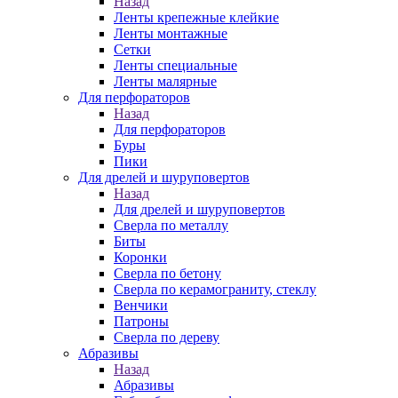
Назад
Ленты крепежные клейкие
Ленты монтажные
Сетки
Ленты специальные
Ленты малярные
Для перфораторов
Назад
Для перфораторов
Буры
Пики
Для дрелей и шуруповертов
Назад
Для дрелей и шуруповертов
Сверла по металлу
Биты
Коронки
Сверла по бетону
Сверла по керамограниту, стеклу
Венчики
Патроны
Сверла по дереву
Абразивы
Назад
Абразивы