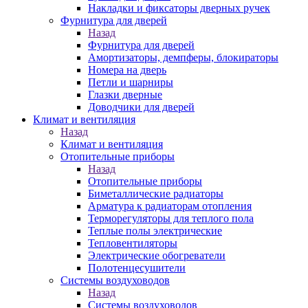
Накладки и фиксаторы дверных ручек
Фурнитура для дверей
Назад
Фурнитура для дверей
Амортизаторы, демпферы, блокираторы
Номера на дверь
Петли и шарниры
Глазки дверные
Доводчики для дверей
Климат и вентиляция
Назад
Климат и вентиляция
Отопительные приборы
Назад
Отопительные приборы
Биметаллические радиаторы
Арматура к радиаторам отопления
Терморегуляторы для теплого пола
Теплые полы электрические
Тепловентиляторы
Электрические обогреватели
Полотенцесушители
Системы воздуховодов
Назад
Системы воздуховодов