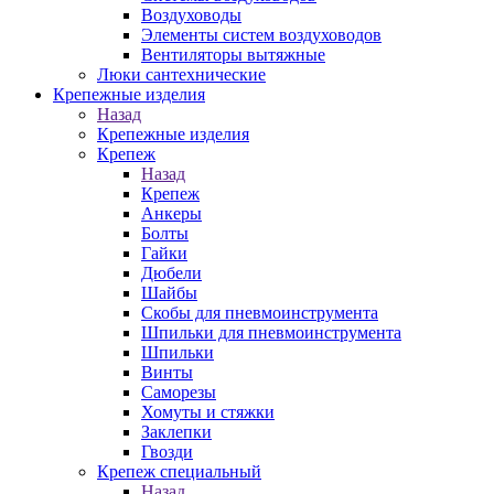
Воздуховоды
Элементы систем воздуховодов
Вентиляторы вытяжные
Люки сантехнические
Крепежные изделия
Назад
Крепежные изделия
Крепеж
Назад
Крепеж
Анкеры
Болты
Гайки
Дюбели
Шайбы
Скобы для пневмоинструмента
Шпильки для пневмоинструмента
Шпильки
Винты
Саморезы
Хомуты и стяжки
Заклепки
Гвозди
Крепеж специальный
Назад