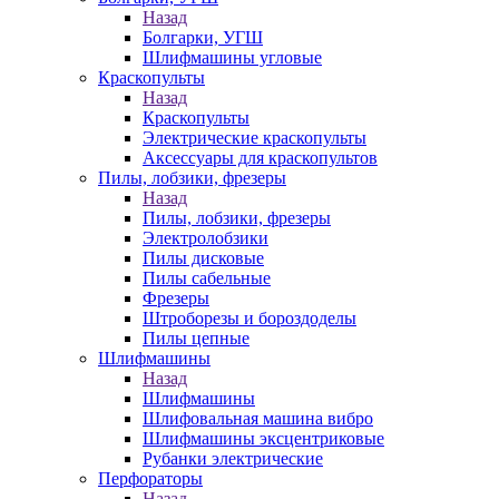
Назад
Болгарки, УГШ
Шлифмашины угловые
Краскопульты
Назад
Краскопульты
Электрические краскопульты
Аксессуары для краскопультов
Пилы, лобзики, фрезеры
Назад
Пилы, лобзики, фрезеры
Электролобзики
Пилы дисковые
Пилы сабельные
Фрезеры
Штроборезы и бороздоделы
Пилы цепные
Шлифмашины
Назад
Шлифмашины
Шлифовальная машина вибро
Шлифмашины эксцентриковые
Рубанки электрические
Перфораторы
Назад