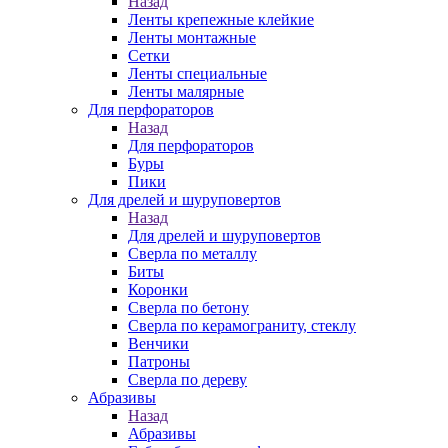
Назад
Ленты крепежные клейкие
Ленты монтажные
Сетки
Ленты специальные
Ленты малярные
Для перфораторов
Назад
Для перфораторов
Буры
Пики
Для дрелей и шуруповертов
Назад
Для дрелей и шуруповертов
Сверла по металлу
Биты
Коронки
Сверла по бетону
Сверла по керамограниту, стеклу
Венчики
Патроны
Сверла по дереву
Абразивы
Назад
Абразивы