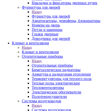
Накладки и фиксаторы дверных ручек
Фурнитура для дверей
Назад
Фурнитура для дверей
Амортизаторы, демпферы, блокираторы
Номера на дверь
Петли и шарниры
Глазки дверные
Доводчики для дверей
Климат и вентиляция
Назад
Климат и вентиляция
Отопительные приборы
Назад
Отопительные приборы
Биметаллические радиаторы
Арматура к радиаторам отопления
Терморегуляторы для теплого пола
Теплые полы электрические
Тепловентиляторы
Электрические обогреватели
Полотенцесушители
Системы воздуховодов
Назад
Системы воздуховодов