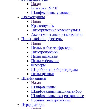
Назад
Болгарки, УГШ
Шлифмашины угловые
Краскопульты
Назад
Краскопульты
Электрические краскопульты
Аксессуары для краскопультов
Пилы, лобзики, фрезеры
Назад
Пилы, лобзики, фрезеры
Электролобзики
Пилы дисковые
Пилы сабельные
Фрезеры
Штроборезы и бороздоделы
Пилы цепные
Шлифмашины
Назад
Шлифмашины
Шлифовальная машина вибро
Шлифмашины эксцентриковые
Рубанки электрические
Перфораторы
Назад