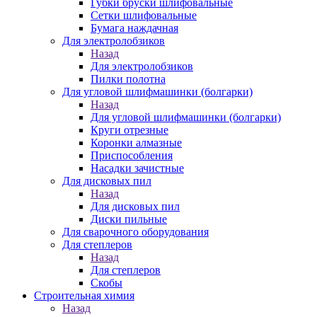
Губки бруски шлифовальные
Сетки шлифовальные
Бумага наждачная
Для электролобзиков
Назад
Для электролобзиков
Пилки полотна
Для угловой шлифмашинки (болгарки)
Назад
Для угловой шлифмашинки (болгарки)
Круги отрезные
Коронки алмазные
Приспособления
Насадки зачистные
Для дисковых пил
Назад
Для дисковых пил
Диски пильные
Для сварочного оборудования
Для степлеров
Назад
Для степлеров
Скобы
Строительная химия
Назад