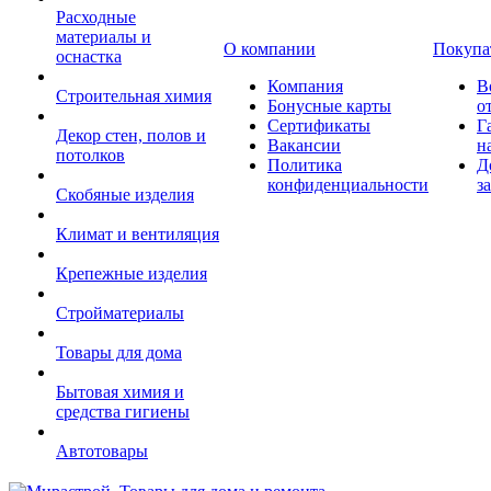
Расходные
материалы и
О компании
Покупа
оснастка
Компания
В
Строительная химия
Бонусные карты
о
Сертификаты
Г
Декор стен, полов и
Вакансии
н
потолков
Политика
Д
конфиденциальности
з
Скобяные изделия
Климат и вентиляция
Крепежные изделия
Стройматериалы
Товары для дома
Бытовая химия и
средства гигиены
Автотовары