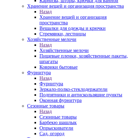
Карнизы, шторы, крючки для ванной
Хранение вещей и организация пространства
Назад
Хранение вещей и организация
пространства
Вешалки для одежды и крючки
Стремянки, лестницы
Хозяйственные мелочи
Назад
Хозяйственные мелочи
Пищевые пленки, хозяйственные пакеты,
шпагаты
Коврики бытовые
Фурнитура
Назад
Фурнитура
Зеркало-полко-стеклодержатели
Подпятники и антискользящие пункты
Оконная фурнитура
Сезонные товары
Назад
Сезонные товары
Барбекю шашлык
Опрыскиватели
Сад, огород