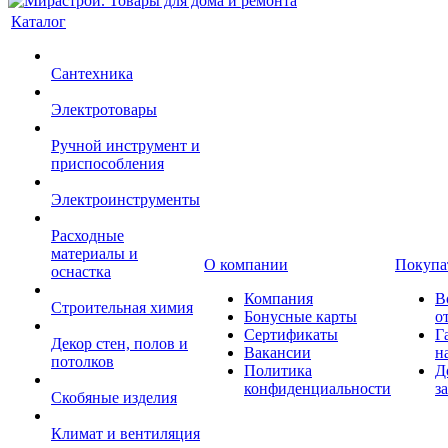
Каталог
Сантехника
Электротовары
Ручной инструмент и
приспособления
Электроинструменты
Расходные
материалы и
О компании
Покупа
оснастка
Компания
В
Строительная химия
Бонусные карты
о
Сертификаты
Г
Декор стен, полов и
Вакансии
н
потолков
Политика
Д
конфиденциальности
з
Скобяные изделия
Климат и вентиляция