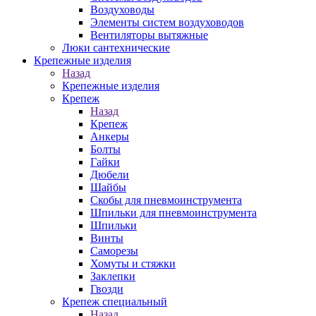
Воздуховоды
Элементы систем воздуховодов
Вентиляторы вытяжные
Люки сантехнические
Крепежные изделия
Назад
Крепежные изделия
Крепеж
Назад
Крепеж
Анкеры
Болты
Гайки
Дюбели
Шайбы
Скобы для пневмоинструмента
Шпильки для пневмоинструмента
Шпильки
Винты
Саморезы
Хомуты и стяжки
Заклепки
Гвозди
Крепеж специальный
Назад