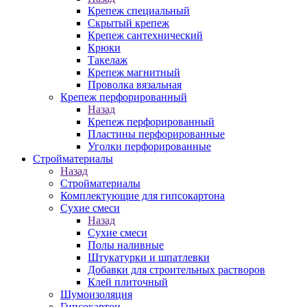
Крепеж специальный
Скрытый крепеж
Крепеж сантехнический
Крюки
Такелаж
Крепеж магнитный
Проволка вязальная
Крепеж перфорированный
Назад
Крепеж перфорированный
Пластины перфорированные
Уголки перфорированные
Стройматериалы
Назад
Стройматериалы
Комплектующие для гипсокартона
Сухие смеси
Назад
Сухие смеси
Полы наливные
Штукатурки и шпатлевки
Добавки для строительных растворов
Клей плиточный
Шумоизоляция
Гипсокартон