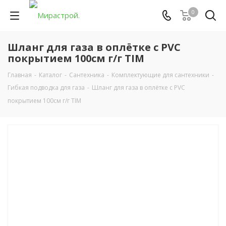
0
Шланг для газа в оплётке с PVC
покрытием 100см г/г TIM
Главная
-
Каталог
-
Сантехника
-
Комплектующие для сантехники
-
Гибкая подводка для газа
-
Шланг для газа в оплётке с PVC
покрытием 100см г/г TIM