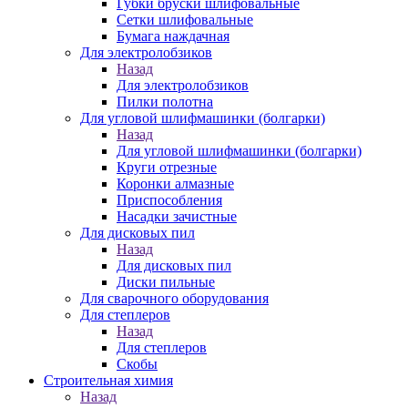
Губки бруски шлифовальные
Сетки шлифовальные
Бумага наждачная
Для электролобзиков
Назад
Для электролобзиков
Пилки полотна
Для угловой шлифмашинки (болгарки)
Назад
Для угловой шлифмашинки (болгарки)
Круги отрезные
Коронки алмазные
Приспособления
Насадки зачистные
Для дисковых пил
Назад
Для дисковых пил
Диски пильные
Для сварочного оборудования
Для степлеров
Назад
Для степлеров
Скобы
Строительная химия
Назад