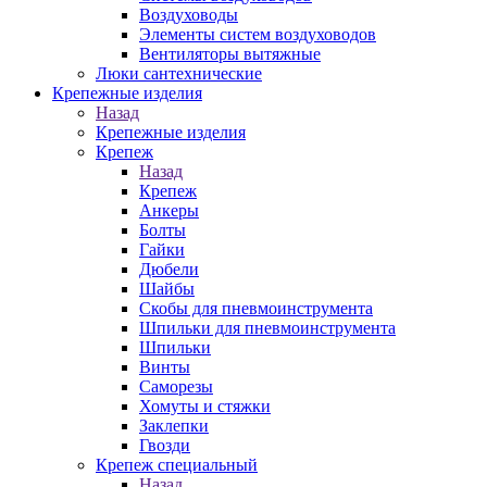
Воздуховоды
Элементы систем воздуховодов
Вентиляторы вытяжные
Люки сантехнические
Крепежные изделия
Назад
Крепежные изделия
Крепеж
Назад
Крепеж
Анкеры
Болты
Гайки
Дюбели
Шайбы
Скобы для пневмоинструмента
Шпильки для пневмоинструмента
Шпильки
Винты
Саморезы
Хомуты и стяжки
Заклепки
Гвозди
Крепеж специальный
Назад