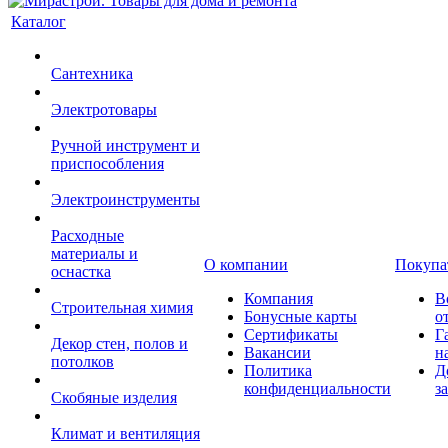
Каталог
Сантехника
Электротовары
Ручной инструмент и
приспособления
Электроинструменты
Расходные
материалы и
О компании
Покупа
оснастка
Компания
В
Строительная химия
Бонусные карты
о
Сертификаты
Г
Декор стен, полов и
Вакансии
н
потолков
Политика
Д
конфиденциальности
з
Скобяные изделия
Климат и вентиляция