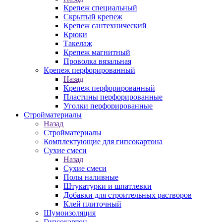
Крепеж специальный
Скрытый крепеж
Крепеж сантехнический
Крюки
Такелаж
Крепеж магнитный
Проволка вязальная
Крепеж перфорированный
Назад
Крепеж перфорированный
Пластины перфорированные
Уголки перфорированные
Стройматериалы
Назад
Стройматериалы
Комплектующие для гипсокартона
Сухие смеси
Назад
Сухие смеси
Полы наливные
Штукатурки и шпатлевки
Добавки для строительных растворов
Клей плиточный
Шумоизоляция
Гипсокартон