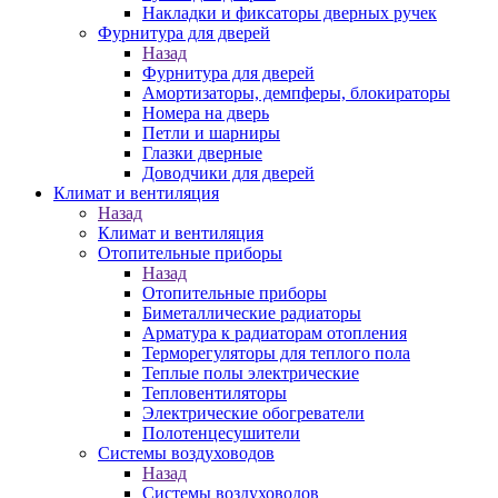
Накладки и фиксаторы дверных ручек
Фурнитура для дверей
Назад
Фурнитура для дверей
Амортизаторы, демпферы, блокираторы
Номера на дверь
Петли и шарниры
Глазки дверные
Доводчики для дверей
Климат и вентиляция
Назад
Климат и вентиляция
Отопительные приборы
Назад
Отопительные приборы
Биметаллические радиаторы
Арматура к радиаторам отопления
Терморегуляторы для теплого пола
Теплые полы электрические
Тепловентиляторы
Электрические обогреватели
Полотенцесушители
Системы воздуховодов
Назад
Системы воздуховодов