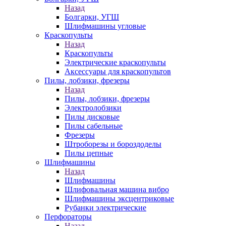
Назад
Болгарки, УГШ
Шлифмашины угловые
Краскопульты
Назад
Краскопульты
Электрические краскопульты
Аксессуары для краскопультов
Пилы, лобзики, фрезеры
Назад
Пилы, лобзики, фрезеры
Электролобзики
Пилы дисковые
Пилы сабельные
Фрезеры
Штроборезы и бороздоделы
Пилы цепные
Шлифмашины
Назад
Шлифмашины
Шлифовальная машина вибро
Шлифмашины эксцентриковые
Рубанки электрические
Перфораторы
Назад