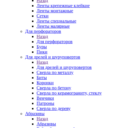
Назад
Ленты крепежные клейкие
Ленты монтажные
Сетки
Ленты специальные
Ленты малярные
Для перфораторов
Назад
Для перфораторов
Буры
Пики
Для дрелей и шуруповертов
Назад
Для дрелей и шуруповертов
Сверла по металлу
Биты
Коронки
Сверла по бетону
Сверла по керамограниту, стеклу
Венчики
Патроны
Сверла по дереву
Абразивы
Назад
Абразивы