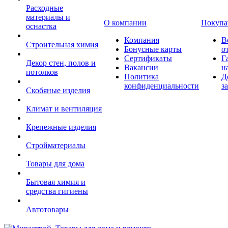
Расходные
материалы и
О компании
Покупа
оснастка
Компания
В
Строительная химия
Бонусные карты
о
Сертификаты
Г
Декор стен, полов и
Вакансии
н
потолков
Политика
Д
конфиденциальности
з
Скобяные изделия
Климат и вентиляция
Крепежные изделия
Стройматериалы
Товары для дома
Бытовая химия и
средства гигиены
Автотовары