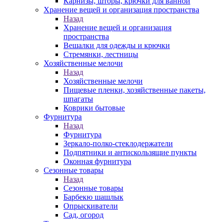
Карнизы, шторы, крючки для ванной
Хранение вещей и организация пространства
Назад
Хранение вещей и организация
пространства
Вешалки для одежды и крючки
Стремянки, лестницы
Хозяйственные мелочи
Назад
Хозяйственные мелочи
Пищевые пленки, хозяйственные пакеты,
шпагаты
Коврики бытовые
Фурнитура
Назад
Фурнитура
Зеркало-полко-стеклодержатели
Подпятники и антискользящие пункты
Оконная фурнитура
Сезонные товары
Назад
Сезонные товары
Барбекю шашлык
Опрыскиватели
Сад, огород