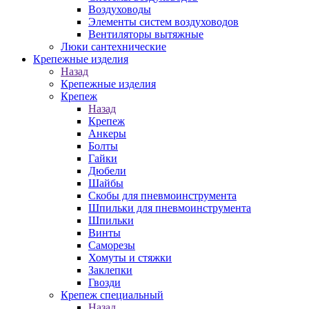
Воздуховоды
Элементы систем воздуховодов
Вентиляторы вытяжные
Люки сантехнические
Крепежные изделия
Назад
Крепежные изделия
Крепеж
Назад
Крепеж
Анкеры
Болты
Гайки
Дюбели
Шайбы
Скобы для пневмоинструмента
Шпильки для пневмоинструмента
Шпильки
Винты
Саморезы
Хомуты и стяжки
Заклепки
Гвозди
Крепеж специальный
Назад