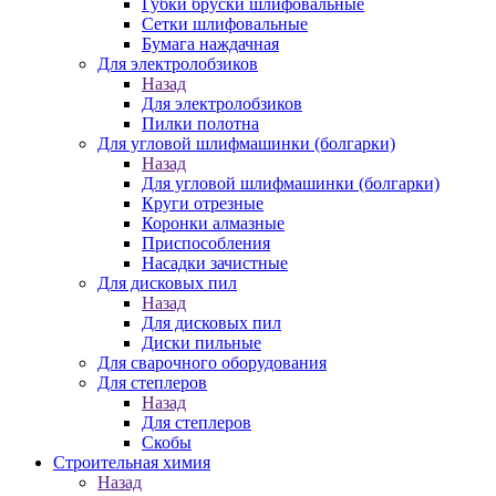
Губки бруски шлифовальные
Сетки шлифовальные
Бумага наждачная
Для электролобзиков
Назад
Для электролобзиков
Пилки полотна
Для угловой шлифмашинки (болгарки)
Назад
Для угловой шлифмашинки (болгарки)
Круги отрезные
Коронки алмазные
Приспособления
Насадки зачистные
Для дисковых пил
Назад
Для дисковых пил
Диски пильные
Для сварочного оборудования
Для степлеров
Назад
Для степлеров
Скобы
Строительная химия
Назад