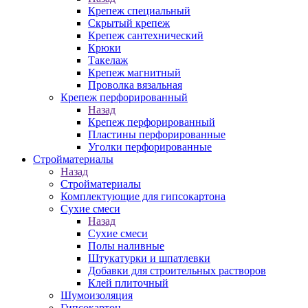
Крепеж специальный
Скрытый крепеж
Крепеж сантехнический
Крюки
Такелаж
Крепеж магнитный
Проволка вязальная
Крепеж перфорированный
Назад
Крепеж перфорированный
Пластины перфорированные
Уголки перфорированные
Стройматериалы
Назад
Стройматериалы
Комплектующие для гипсокартона
Сухие смеси
Назад
Сухие смеси
Полы наливные
Штукатурки и шпатлевки
Добавки для строительных растворов
Клей плиточный
Шумоизоляция
Гипсокартон