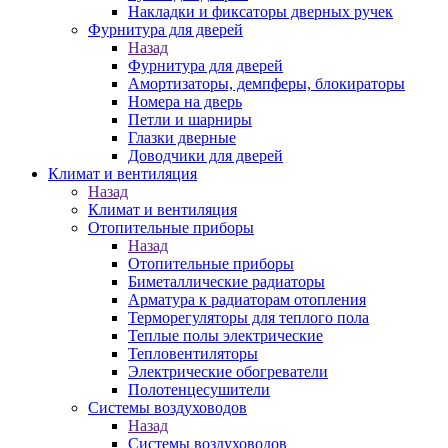
Накладки и фиксаторы дверных ручек
Фурнитура для дверей
Назад
Фурнитура для дверей
Амортизаторы, демпферы, блокираторы
Номера на дверь
Петли и шарниры
Глазки дверные
Доводчики для дверей
Климат и вентиляция
Назад
Климат и вентиляция
Отопительные приборы
Назад
Отопительные приборы
Биметаллические радиаторы
Арматура к радиаторам отопления
Терморегуляторы для теплого пола
Теплые полы электрические
Тепловентиляторы
Электрические обогреватели
Полотенцесушители
Системы воздуховодов
Назад
Системы воздуховодов