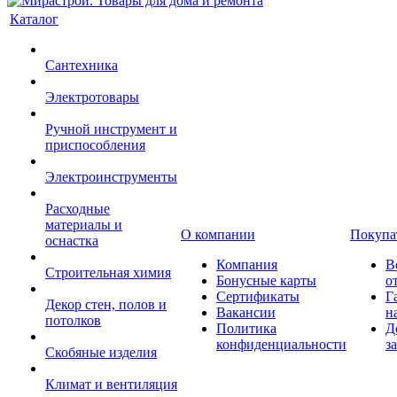
Каталог
Сантехника
Электротовары
Ручной инструмент и
приспособления
Электроинструменты
Расходные
материалы и
О компании
Покупа
оснастка
Компания
В
Строительная химия
Бонусные карты
о
Сертификаты
Г
Декор стен, полов и
Вакансии
н
потолков
Политика
Д
конфиденциальности
з
Скобяные изделия
Климат и вентиляция