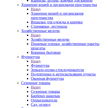
Карнизы, шторы, крючки для ванной
Хранение вещей и организация пространства
Назад
Хранение вещей и организация
пространства
Вешалки для одежды и крючки
Стремянки, лестницы
Хозяйственные мелочи
Назад
Хозяйственные мелочи
Пищевые пленки, хозяйственные пакеты,
шпагаты
Коврики бытовые
Фурнитура
Назад
Фурнитура
Зеркало-полко-стеклодержатели
Подпятники и антискользящие пункты
Оконная фурнитура
Сезонные товары
Назад
Сезонные товары
Барбекю шашлык
Опрыскиватели
Сад, огород