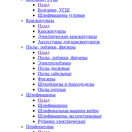
Назад
Болгарки, УГШ
Шлифмашины угловые
Краскопульты
Назад
Краскопульты
Электрические краскопульты
Аксессуары для краскопультов
Пилы, лобзики, фрезеры
Назад
Пилы, лобзики, фрезеры
Электролобзики
Пилы дисковые
Пилы сабельные
Фрезеры
Штроборезы и бороздоделы
Пилы цепные
Шлифмашины
Назад
Шлифмашины
Шлифовальная машина вибро
Шлифмашины эксцентриковые
Рубанки электрические
Перфораторы
Назад