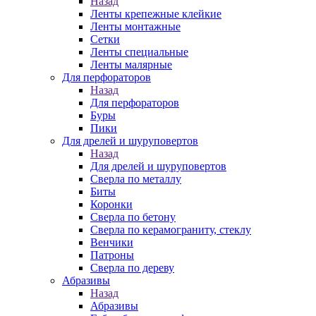
Назад
Ленты крепежные клейкие
Ленты монтажные
Сетки
Ленты специальные
Ленты малярные
Для перфораторов
Назад
Для перфораторов
Буры
Пики
Для дрелей и шуруповертов
Назад
Для дрелей и шуруповертов
Сверла по металлу
Биты
Коронки
Сверла по бетону
Сверла по керамограниту, стеклу
Венчики
Патроны
Сверла по дереву
Абразивы
Назад
Абразивы