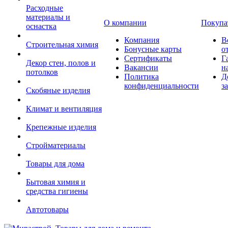
Расходные
материалы и
О компании
Покупа
оснастка
Компания
В
Строительная химия
Бонусные карты
о
Сертификаты
Г
Декор стен, полов и
Вакансии
н
потолков
Политика
Д
конфиденциальности
з
Скобяные изделия
Климат и вентиляция
Крепежные изделия
Стройматериалы
Товары для дома
Бытовая химия и
средства гигиены
Автотовары