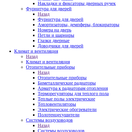
Накладки и фиксаторы дверных ручек
Фурнитура для дверей
Назад
Фурнитура для дверей
Амортизаторы, демпферы, блокираторы
Номера на дверь
Петли и шарниры
Глазки дверные
Доводчики для дверей
Климат и вентиляция
Назад
Климат и вентиляция
Отопительные приборы
Назад
Отопительные приборы
Биметаллические радиаторы
Арматура к радиаторам отопления
Терморегуляторы для теплого пола
Теплые полы электрические
Тепловентиляторы
Электрические обогреватели
Полотенцесушители
Системы воздуховодов
Назад
Системы воздуховодов