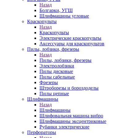
Назад
Болгарки, УГШ
Шлифмашины угловые
Краскопульты
Назад
Краскопульты
Электрические краскопульты
Аксессуары для краскопультов
Пилы, лобзики, фрезеры
Назад
Пилы, лобзики, фрезеры
Электролобзики
Пилы дисковые
Пилы сабельные
Фрезеры
Штроборезы и бороздоделы
Пилы цепные
Шлифмашины
Назад
Шлифмашины
Шлифовальная машина вибро
Шлифмашины эксцентриковые
Рубанки электрические
Перфораторы
Назад