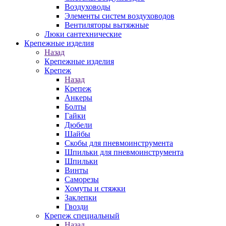
Воздуховоды
Элементы систем воздуховодов
Вентиляторы вытяжные
Люки сантехнические
Крепежные изделия
Назад
Крепежные изделия
Крепеж
Назад
Крепеж
Анкеры
Болты
Гайки
Дюбели
Шайбы
Скобы для пневмоинструмента
Шпильки для пневмоинструмента
Шпильки
Винты
Саморезы
Хомуты и стяжки
Заклепки
Гвозди
Крепеж специальный
Назад