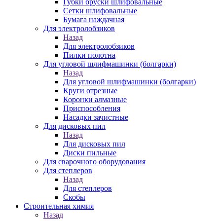
Губки бруски шлифовальные
Сетки шлифовальные
Бумага наждачная
Для электролобзиков
Назад
Для электролобзиков
Пилки полотна
Для угловой шлифмашинки (болгарки)
Назад
Для угловой шлифмашинки (болгарки)
Круги отрезные
Коронки алмазные
Приспособления
Насадки зачистные
Для дисковых пил
Назад
Для дисковых пил
Диски пильные
Для сварочного оборудования
Для степлеров
Назад
Для степлеров
Скобы
Строительная химия
Назад