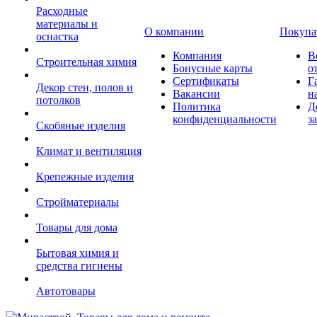
Расходные
материалы и
О компании
Покупа
оснастка
Компания
В
Строительная химия
Бонусные карты
о
Сертификаты
Г
Декор стен, полов и
Вакансии
н
потолков
Политика
Д
конфиденциальности
з
Скобяные изделия
Климат и вентиляция
Крепежные изделия
Стройматериалы
Товары для дома
Бытовая химия и
средства гигиены
Автотовары