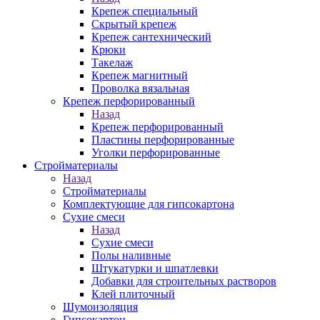
Крепеж специальный
Скрытый крепеж
Крепеж сантехнический
Крюки
Такелаж
Крепеж магнитный
Проволка вязальная
Крепеж перфорированный
Назад
Крепеж перфорированный
Пластины перфорированные
Уголки перфорированные
Стройматериалы
Назад
Стройматериалы
Комплектующие для гипсокартона
Сухие смеси
Назад
Сухие смеси
Полы наливные
Штукатурки и шпатлевки
Добавки для строительных растворов
Клей плиточный
Шумоизоляция
Гипсокартон