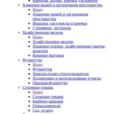
Карнизы, шторы, крючки для ванной
Хранение вещей и организация пространства
Назад
Хранение вещей и организация
пространства
Вешалки для одежды и крючки
Стремянки, лестницы
Хозяйственные мелочи
Назад
Хозяйственные мелочи
Пищевые пленки, хозяйственные пакеты,
шпагаты
Коврики бытовые
Фурнитура
Назад
Фурнитура
Зеркало-полко-стеклодержатели
Подпятники и антискользящие пункты
Оконная фурнитура
Сезонные товары
Назад
Сезонные товары
Барбекю шашлык
Опрыскиватели
Сад, огород