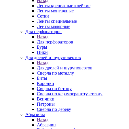
Назад
Ленты крепежные клейкие
Ленты монтажные
Сетки
Ленты специальные
Ленты малярные
Для перфораторов
Назад
Для перфораторов
Буры
Пики
Для дрелей и шуруповертов
Назад
Для дрелей и шуруповертов
Сверла по металлу
Биты
Коронки
Сверла по бетону
Сверла по керамограниту, стеклу
Венчики
Патроны
Сверла по дереву
Абразивы
Назад
Абразивы