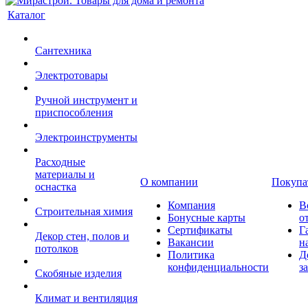
Каталог
Сантехника
Электротовары
Ручной инструмент и
приспособления
Электроинструменты
Расходные
материалы и
О компании
Покупа
оснастка
Компания
В
Строительная химия
Бонусные карты
о
Сертификаты
Г
Декор стен, полов и
Вакансии
н
потолков
Политика
Д
конфиденциальности
з
Скобяные изделия
Климат и вентиляция