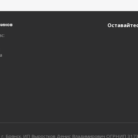
зинов
Оставайтес
вс:
с
а
 г. Брянск. ИП Выростков Денис Владимирович ОГРНИП 31