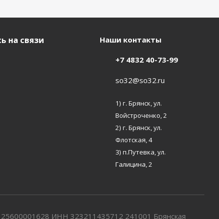
ь на связи
Наши контакты
+7 4832 40-73-99
so32@so32.ru
1) г. Брянск, ул.
Войстроченко, 2
2) г. Брянск, ул.
Флотская, 4
3) п.Путевка, ул.
Галицина, 2
7325600001628 ИНН 323211435712 241001 Брянская