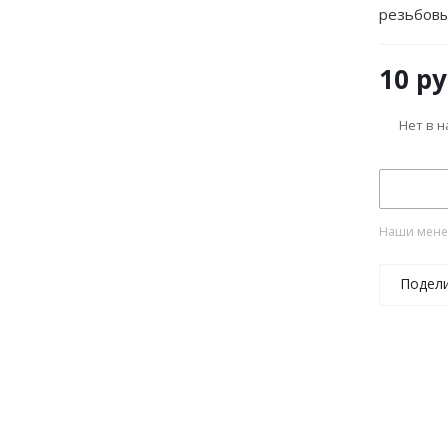
резьбов
10
ру
Нет в 
Наши менед
Подел