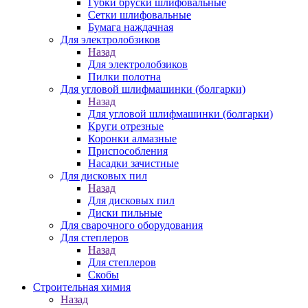
Губки бруски шлифовальные
Сетки шлифовальные
Бумага наждачная
Для электролобзиков
Назад
Для электролобзиков
Пилки полотна
Для угловой шлифмашинки (болгарки)
Назад
Для угловой шлифмашинки (болгарки)
Круги отрезные
Коронки алмазные
Приспособления
Насадки зачистные
Для дисковых пил
Назад
Для дисковых пил
Диски пильные
Для сварочного оборудования
Для степлеров
Назад
Для степлеров
Скобы
Строительная химия
Назад