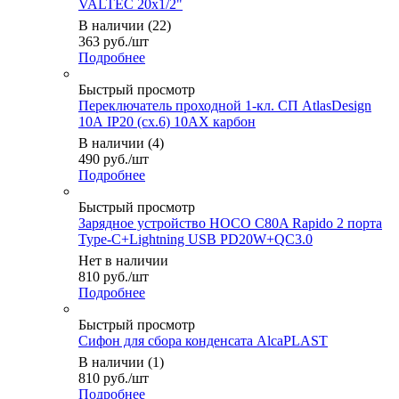
VALTEC 20х1/2"
В наличии (22)
363
руб.
/шт
Подробнее
Быстрый просмотр
Переключатель проходной 1-кл. СП AtlasDesign
10А IP20 (сх.6) 10AX карбон
В наличии (4)
490
руб.
/шт
Подробнее
Быстрый просмотр
Зарядное устройство HOCO C80A Rapido 2 порта
Type-C+Lightning USB PD20W+QC3.0
Нет в наличии
810
руб.
/шт
Подробнее
Быстрый просмотр
Сифон для сбора конденсата AlcaPLAST
В наличии (1)
810
руб.
/шт
Подробнее