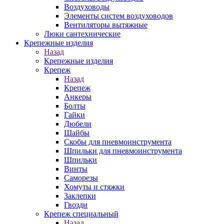
Воздуховоды
Элементы систем воздуховодов
Вентиляторы вытяжные
Люки сантехнические
Крепежные изделия
Назад
Крепежные изделия
Крепеж
Назад
Крепеж
Анкеры
Болты
Гайки
Дюбели
Шайбы
Скобы для пневмоинструмента
Шпильки для пневмоинструмента
Шпильки
Винты
Саморезы
Хомуты и стяжки
Заклепки
Гвозди
Крепеж специальный
Назад