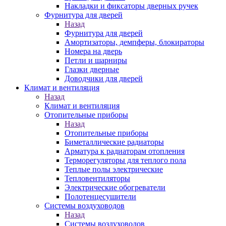
Накладки и фиксаторы дверных ручек
Фурнитура для дверей
Назад
Фурнитура для дверей
Амортизаторы, демпферы, блокираторы
Номера на дверь
Петли и шарниры
Глазки дверные
Доводчики для дверей
Климат и вентиляция
Назад
Климат и вентиляция
Отопительные приборы
Назад
Отопительные приборы
Биметаллические радиаторы
Арматура к радиаторам отопления
Терморегуляторы для теплого пола
Теплые полы электрические
Тепловентиляторы
Электрические обогреватели
Полотенцесушители
Системы воздуховодов
Назад
Системы воздуховодов