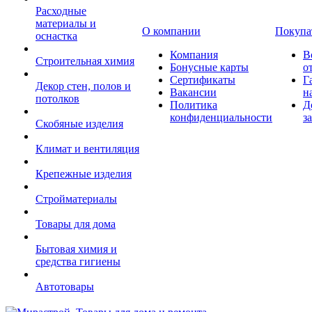
Расходные
материалы и
О компании
Покупа
оснастка
Компания
В
Строительная химия
Бонусные карты
о
Сертификаты
Г
Декор стен, полов и
Вакансии
н
потолков
Политика
Д
конфиденциальности
з
Скобяные изделия
Климат и вентиляция
Крепежные изделия
Стройматериалы
Товары для дома
Бытовая химия и
средства гигиены
Автотовары