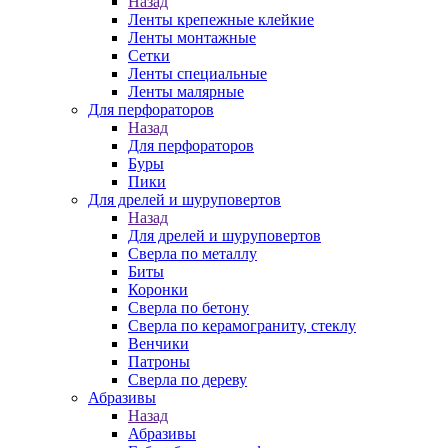
Назад
Ленты крепежные клейкие
Ленты монтажные
Сетки
Ленты специальные
Ленты малярные
Для перфораторов
Назад
Для перфораторов
Буры
Пики
Для дрелей и шуруповертов
Назад
Для дрелей и шуруповертов
Сверла по металлу
Биты
Коронки
Сверла по бетону
Сверла по керамограниту, стеклу
Венчики
Патроны
Сверла по дереву
Абразивы
Назад
Абразивы