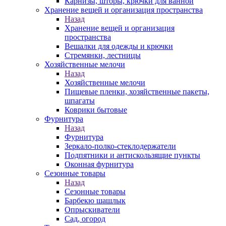
Карнизы, шторы, крючки для ванной
Хранение вещей и организация пространства
Назад
Хранение вещей и организация
пространства
Вешалки для одежды и крючки
Стремянки, лестницы
Хозяйственные мелочи
Назад
Хозяйственные мелочи
Пищевые пленки, хозяйственные пакеты,
шпагаты
Коврики бытовые
Фурнитура
Назад
Фурнитура
Зеркало-полко-стеклодержатели
Подпятники и антискользящие пункты
Оконная фурнитура
Сезонные товары
Назад
Сезонные товары
Барбекю шашлык
Опрыскиватели
Сад, огород