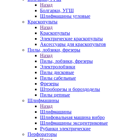
Назад
Болгарки, УГШ
Шлифмашины угловые
Краскопульты
Назад
Краскопульты
Электрические краскопульты
Аксессуары для краскопультов
Пилы, лобзики, фрезеры
Назад
Пилы, лобзики, фрезеры
Электролобзики
Пилы дисковые
Пилы сабельные
Фрезеры
Штроборезы и бороздоделы
Пилы цепные
Шлифмашины
Назад
Шлифмашины
Шлифовальная машина вибро
Шлифмашины эксцентриковые
Рубанки электрические
Перфораторы
Назад