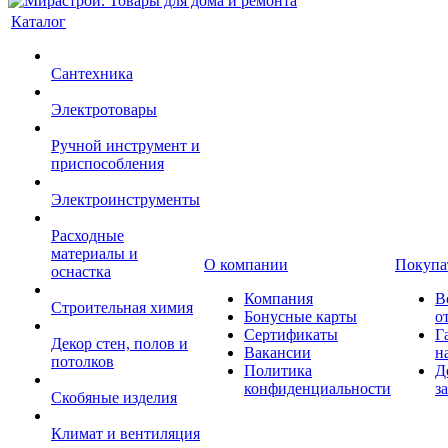
Каталог
Сантехника
Электротовары
Ручной инструмент и
приспособления
Электроинструменты
Расходные
материалы и
О компании
Покупа
оснастка
Компания
В
Строительная химия
Бонусные карты
о
Сертификаты
Г
Декор стен, полов и
Вакансии
н
потолков
Политика
Д
конфиденциальности
з
Скобяные изделия
Климат и вентиляция