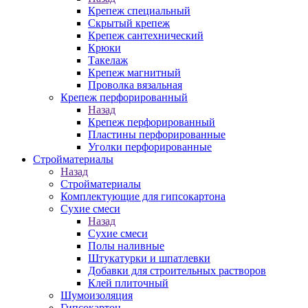
Крепеж специальный
Скрытый крепеж
Крепеж сантехнический
Крюки
Такелаж
Крепеж магнитный
Проволка вязальная
Крепеж перфорированный
Назад
Крепеж перфорированный
Пластины перфорированные
Уголки перфорированные
Стройматериалы
Назад
Стройматериалы
Комплектующие для гипсокартона
Сухие смеси
Назад
Сухие смеси
Полы наливные
Штукатурки и шпатлевки
Добавки для строительных растворов
Клей плиточный
Шумоизоляция
Гипсокартон