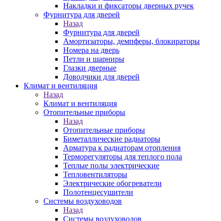
Накладки и фиксаторы дверных ручек
Фурнитура для дверей
Назад
Фурнитура для дверей
Амортизаторы, демпферы, блокираторы
Номера на дверь
Петли и шарниры
Глазки дверные
Доводчики для дверей
Климат и вентиляция
Назад
Климат и вентиляция
Отопительные приборы
Назад
Отопительные приборы
Биметаллические радиаторы
Арматура к радиаторам отопления
Терморегуляторы для теплого пола
Теплые полы электрические
Тепловентиляторы
Электрические обогреватели
Полотенцесушители
Системы воздуховодов
Назад
Системы воздуховодов