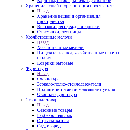
Карнизы, шторы, крючки для ванной
Хранение вещей и организация пространства
Назад
Хранение вещей и организация
пространства
Вешалки для одежды и крючки
Стремянки, лестницы
Хозяйственные мелочи
Назад
Хозяйственные мелочи
Пищевые пленки, хозяйственные пакеты,
шпагаты
Коврики бытовые
Фурнитура
Назад
Фурнитура
Зеркало-полко-стеклодержатели
Подпятники и антискользящие пункты
Оконная фурнитура
Сезонные товары
Назад
Сезонные товары
Барбекю шашлык
Опрыскиватели
Сад, огород