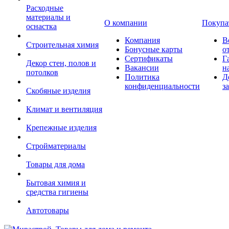
Расходные
материалы и
О компании
Покупа
оснастка
Компания
В
Строительная химия
Бонусные карты
о
Сертификаты
Г
Декор стен, полов и
Вакансии
н
потолков
Политика
Д
конфиденциальности
з
Скобяные изделия
Климат и вентиляция
Крепежные изделия
Стройматериалы
Товары для дома
Бытовая химия и
средства гигиены
Автотовары