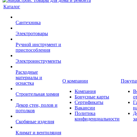
Каталог
Сантехника
Электротовары
Ручной инструмент и
приспособления
Электроинструменты
Расходные
материалы и
О компании
Покупа
оснастка
Компания
В
Строительная химия
Бонусные карты
о
Сертификаты
Г
Декор стен, полов и
Вакансии
н
потолков
Политика
Д
конфиденциальности
з
Скобяные изделия
Климат и вентиляция