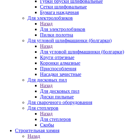
Губки бруски шлифовальные
Сетки шлифовальные
Бумага наждачная
Для электролобзиков
Назад
Для электролобзиков
Пилки полотна
Для угловой шлифмашинки (болгарки)
Назад
Для угловой шлифмашинки (болгарки)
Круги отрезные
Коронки алмазные
Приспособления
Насадки зачистные
Для дисковых пил
Назад
Для дисковых пил
Диски пильные
Для сварочного оборудования
Для степлеров
Назад
Для степлеров
Скобы
Строительная химия
Назад