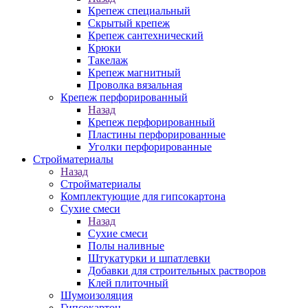
Крепеж специальный
Скрытый крепеж
Крепеж сантехнический
Крюки
Такелаж
Крепеж магнитный
Проволка вязальная
Крепеж перфорированный
Назад
Крепеж перфорированный
Пластины перфорированные
Уголки перфорированные
Стройматериалы
Назад
Стройматериалы
Комплектующие для гипсокартона
Сухие смеси
Назад
Сухие смеси
Полы наливные
Штукатурки и шпатлевки
Добавки для строительных растворов
Клей плиточный
Шумоизоляция
Гипсокартон