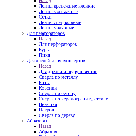
Назад
Ленты крепежные клейкие
Ленты монтажные
Сетки
Ленты специальные
Ленты малярные
Для перфораторов
Назад
Для перфораторов
Буры
Пики
Для дрелей и шуруповертов
Назад
Для дрелей и шуруповертов
Сверла по металлу
Биты
Коронки
Сверла по бетону
Сверла по керамограниту, стеклу
Венчики
Патроны
Сверла по дереву
Абразивы
Назад
Абразивы