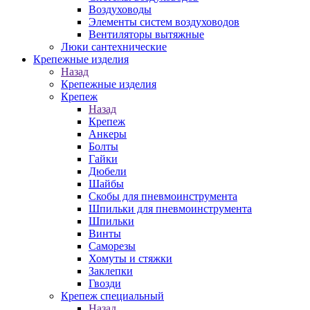
Воздуховоды
Элементы систем воздуховодов
Вентиляторы вытяжные
Люки сантехнические
Крепежные изделия
Назад
Крепежные изделия
Крепеж
Назад
Крепеж
Анкеры
Болты
Гайки
Дюбели
Шайбы
Скобы для пневмоинструмента
Шпильки для пневмоинструмента
Шпильки
Винты
Саморезы
Хомуты и стяжки
Заклепки
Гвозди
Крепеж специальный
Назад