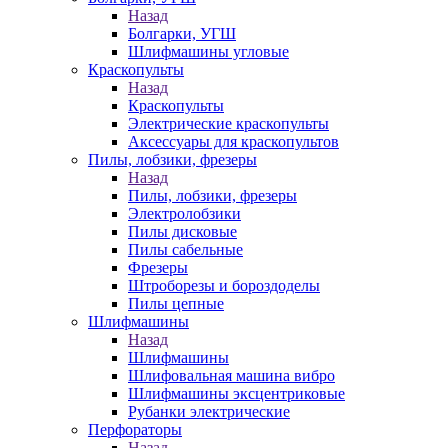
Назад
Болгарки, УГШ
Шлифмашины угловые
Краскопульты
Назад
Краскопульты
Электрические краскопульты
Аксессуары для краскопультов
Пилы, лобзики, фрезеры
Назад
Пилы, лобзики, фрезеры
Электролобзики
Пилы дисковые
Пилы сабельные
Фрезеры
Штроборезы и бороздоделы
Пилы цепные
Шлифмашины
Назад
Шлифмашины
Шлифовальная машина вибро
Шлифмашины эксцентриковые
Рубанки электрические
Перфораторы
Назад