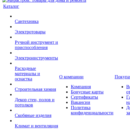
Каталог
Сантехника
Электротовары
Ручной инструмент и
приспособления
Электроинструменты
Расходные
материалы и
О компании
Покупа
оснастка
Компания
В
Строительная химия
Бонусные карты
о
Сертификаты
Г
Декор стен, полов и
Вакансии
н
потолков
Политика
Д
конфиденциальности
з
Скобяные изделия
Климат и вентиляция