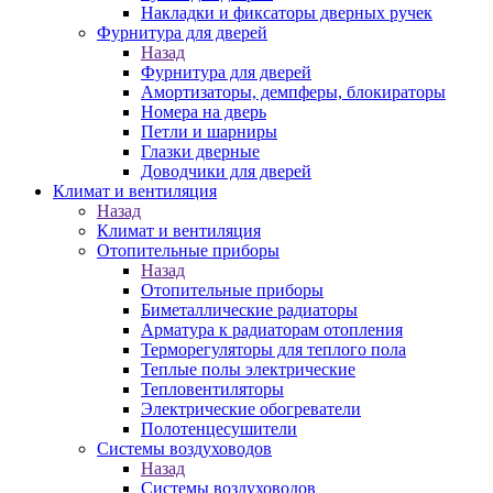
Накладки и фиксаторы дверных ручек
Фурнитура для дверей
Назад
Фурнитура для дверей
Амортизаторы, демпферы, блокираторы
Номера на дверь
Петли и шарниры
Глазки дверные
Доводчики для дверей
Климат и вентиляция
Назад
Климат и вентиляция
Отопительные приборы
Назад
Отопительные приборы
Биметаллические радиаторы
Арматура к радиаторам отопления
Терморегуляторы для теплого пола
Теплые полы электрические
Тепловентиляторы
Электрические обогреватели
Полотенцесушители
Системы воздуховодов
Назад
Системы воздуховодов