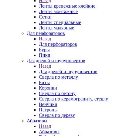
Назад
Ленты крепежные клейкие
Ленты монтажные
Сетки
Ленты специальные
Ленты малярные
Для перфораторов
Назад
Для перфораторов
Буры
Пики
Для дрелей и шуруповертов
Назад
Для дрелей и шуруповертов
Сверла по металлу
Биты
Коронки
Сверла по бетону
Сверла по керамограниту, стеклу
Венчики
Патроны
Сверла по дереву
Абразивы
Назад
Абразивы