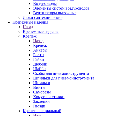
Воздуховоды
Элементы систем воздуховодов
Вентиляторы вытяжные
Люки сантехнические
Крепежные изделия
Назад
Крепежные изделия
Крепеж
Назад
Крепеж
Анкеры
Болты
Гайки
Дюбели
Шайбы
Скобы для пневмоинструмента
Шпильки для пневмоинструмента
Шпильки
Винты
Саморезы
Хомуты и стяжки
Заклепки
Гвозди
Крепеж специальный
Назад