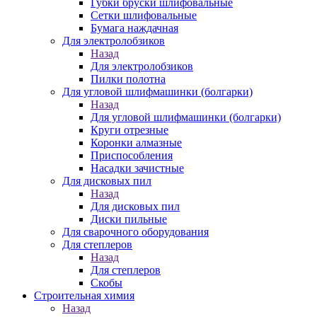
Губки бруски шлифовальные
Сетки шлифовальные
Бумага наждачная
Для электролобзиков
Назад
Для электролобзиков
Пилки полотна
Для угловой шлифмашинки (болгарки)
Назад
Для угловой шлифмашинки (болгарки)
Круги отрезные
Коронки алмазные
Приспособления
Насадки зачистные
Для дисковых пил
Назад
Для дисковых пил
Диски пильные
Для сварочного оборудования
Для степлеров
Назад
Для степлеров
Скобы
Строительная химия
Назад