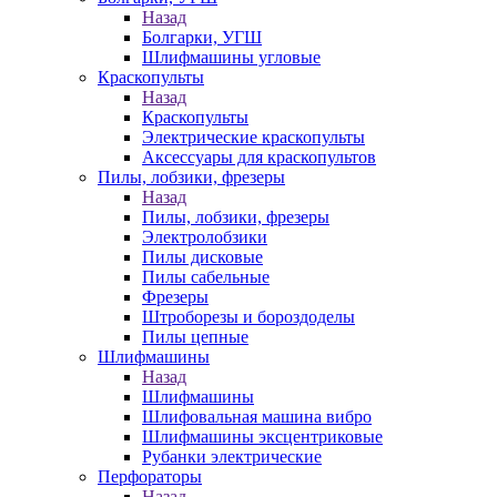
Назад
Болгарки, УГШ
Шлифмашины угловые
Краскопульты
Назад
Краскопульты
Электрические краскопульты
Аксессуары для краскопультов
Пилы, лобзики, фрезеры
Назад
Пилы, лобзики, фрезеры
Электролобзики
Пилы дисковые
Пилы сабельные
Фрезеры
Штроборезы и бороздоделы
Пилы цепные
Шлифмашины
Назад
Шлифмашины
Шлифовальная машина вибро
Шлифмашины эксцентриковые
Рубанки электрические
Перфораторы
Назад