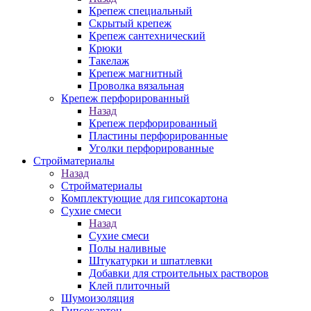
Крепеж специальный
Скрытый крепеж
Крепеж сантехнический
Крюки
Такелаж
Крепеж магнитный
Проволка вязальная
Крепеж перфорированный
Назад
Крепеж перфорированный
Пластины перфорированные
Уголки перфорированные
Стройматериалы
Назад
Стройматериалы
Комплектующие для гипсокартона
Сухие смеси
Назад
Сухие смеси
Полы наливные
Штукатурки и шпатлевки
Добавки для строительных растворов
Клей плиточный
Шумоизоляция
Гипсокартон