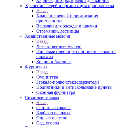
Карнизы, шторы, крючки для ванной
Хранение вещей и организация пространства
Назад
Хранение вещей и организация
пространства
Вешалки для одежды и крючки
Стремянки, лестницы
Хозяйственные мелочи
Назад
Хозяйственные мелочи
Пищевые пленки, хозяйственные пакеты,
шпагаты
Коврики бытовые
Фурнитура
Назад
Фурнитура
Зеркало-полко-стеклодержатели
Подпятники и антискользящие пункты
Оконная фурнитура
Сезонные товары
Назад
Сезонные товары
Барбекю шашлык
Опрыскиватели
Сад, огород