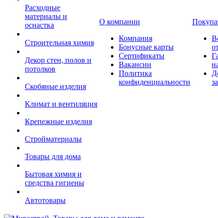
Расходные
материалы и
О компании
Покупа
оснастка
Компания
В
Строительная химия
Бонусные карты
о
Сертификаты
Г
Декор стен, полов и
Вакансии
н
потолков
Политика
Д
конфиденциальности
з
Скобяные изделия
Климат и вентиляция
Крепежные изделия
Стройматериалы
Товары для дома
Бытовая химия и
средства гигиены
Автотовары