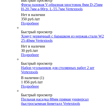
Быстрый просмотр
Фреза пазовая V-образная хвостовик 8мм D-25мм
H-20.7мм а-90гр. L-55.7мм Vertextools
Нет в наличии
350
руб.
/шт
Подробнее
Быстрый просмотр
Хомут червячный с барашком из нержав.стали W2
25-40мм Vertextools
Нет в наличии
30
руб.
/шт
Подробнее
Быстрый просмотр
Набор угольников для столярных работ 2 шт
Vertextools
В наличии (1)
1 856
руб.
/шт
Подробнее
Быстрый просмотр
Пильная насадка 88мм прямая универсал
быстросъемная биметалл Vertextools