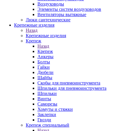
Воздуховоды
Элементы систем воздуховодов
Вентиляторы вытяжные
Люки сантехнические
Крепежные изделия
Назад
Крепежные изделия
Крепеж
Назад
Крепеж
Анкеры
Болты
Гайки
Дюбели
Шайбы
Скобы для пневмоинструмента
Шпильки для пневмоинструмента
Шпильки
Винты
Саморезы
Хомуты и стяжки
Заклепки
Гвозди
Крепеж специальный
Назад