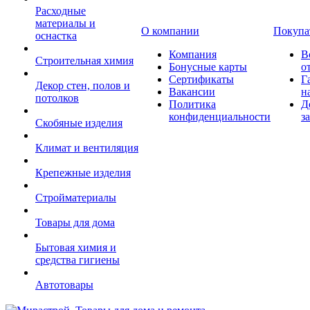
Расходные
материалы и
О компании
Покупа
оснастка
Компания
В
Строительная химия
Бонусные карты
о
Сертификаты
Г
Декор стен, полов и
Вакансии
н
потолков
Политика
Д
конфиденциальности
з
Скобяные изделия
Климат и вентиляция
Крепежные изделия
Стройматериалы
Товары для дома
Бытовая химия и
средства гигиены
Автотовары