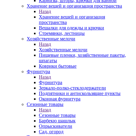
Карнизы, шторы, крючки для ванной
Хранение вещей и организация пространства
Назад
Хранение вещей и организация
пространства
Вешалки для одежды и крючки
Стремянки, лестницы
Хозяйственные мелочи
Назад
Хозяйственные мелочи
Пищевые пленки, хозяйственные пакеты,
шпагаты
Коврики бытовые
Фурнитура
Назад
Фурнитура
Зеркало-полко-стеклодержатели
Подпятники и антискользящие пункты
Оконная фурнитура
Сезонные товары
Назад
Сезонные товары
Барбекю шашлык
Опрыскиватели
Сад, огород