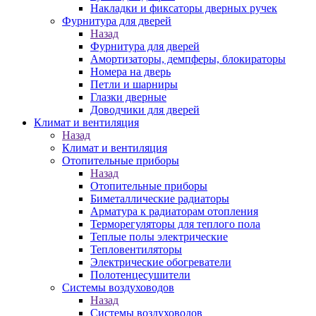
Накладки и фиксаторы дверных ручек
Фурнитура для дверей
Назад
Фурнитура для дверей
Амортизаторы, демпферы, блокираторы
Номера на дверь
Петли и шарниры
Глазки дверные
Доводчики для дверей
Климат и вентиляция
Назад
Климат и вентиляция
Отопительные приборы
Назад
Отопительные приборы
Биметаллические радиаторы
Арматура к радиаторам отопления
Терморегуляторы для теплого пола
Теплые полы электрические
Тепловентиляторы
Электрические обогреватели
Полотенцесушители
Системы воздуховодов
Назад
Системы воздуховодов