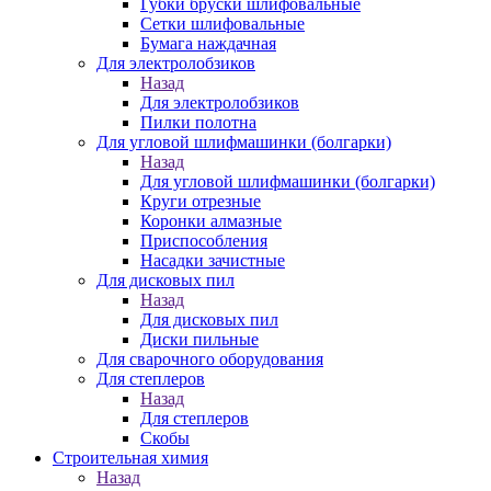
Губки бруски шлифовальные
Сетки шлифовальные
Бумага наждачная
Для электролобзиков
Назад
Для электролобзиков
Пилки полотна
Для угловой шлифмашинки (болгарки)
Назад
Для угловой шлифмашинки (болгарки)
Круги отрезные
Коронки алмазные
Приспособления
Насадки зачистные
Для дисковых пил
Назад
Для дисковых пил
Диски пильные
Для сварочного оборудования
Для степлеров
Назад
Для степлеров
Скобы
Строительная химия
Назад