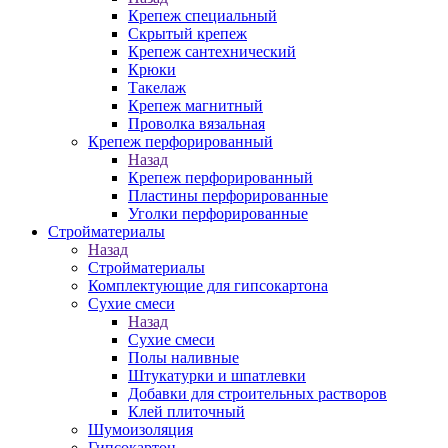
Крепеж специальный
Скрытый крепеж
Крепеж сантехнический
Крюки
Такелаж
Крепеж магнитный
Проволка вязальная
Крепеж перфорированный
Назад
Крепеж перфорированный
Пластины перфорированные
Уголки перфорированные
Стройматериалы
Назад
Стройматериалы
Комплектующие для гипсокартона
Сухие смеси
Назад
Сухие смеси
Полы наливные
Штукатурки и шпатлевки
Добавки для строительных растворов
Клей плиточный
Шумоизоляция
Гипсокартон