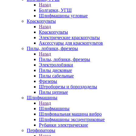
Назад
Болгарки, УГШ
Шлифмашины угловые
Краскопульты
Назад
Краскопульты
Электрические краскопульты
Аксессуары для краскопультов
Пилы, лобзики, фрезеры
Назад
Пилы, лобзики, фрезеры
Электролобзики
Пилы дисковые
Пилы сабельные
Фрезеры
Штроборезы и бороздоделы
Пилы цепные
Шлифмашины
Назад
Шлифмашины
Шлифовальная машина вибро
Шлифмашины эксцентриковые
Рубанки электрические
Перфораторы
Назад