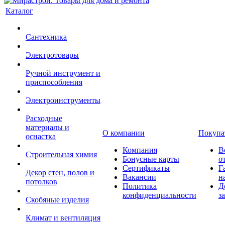
Каталог
Сантехника
Электротовары
Ручной инструмент и
приспособления
Электроинструменты
Расходные
материалы и
О компании
Покупа
оснастка
Компания
В
Строительная химия
Бонусные карты
о
Сертификаты
Г
Декор стен, полов и
Вакансии
н
потолков
Политика
Д
конфиденциальности
з
Скобяные изделия
Климат и вентиляция