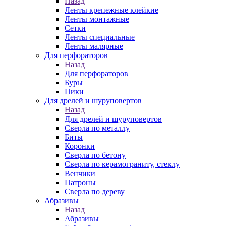
Назад
Ленты крепежные клейкие
Ленты монтажные
Сетки
Ленты специальные
Ленты малярные
Для перфораторов
Назад
Для перфораторов
Буры
Пики
Для дрелей и шуруповертов
Назад
Для дрелей и шуруповертов
Сверла по металлу
Биты
Коронки
Сверла по бетону
Сверла по керамограниту, стеклу
Венчики
Патроны
Сверла по дереву
Абразивы
Назад
Абразивы