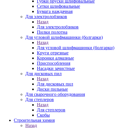
Губки бруски шлифовальные
Сетки шлифовальные
Бумага наждачная
Для электролобзиков
Назад
Для электролобзиков
Пилки полотна
Для угловой шлифмашинки (болгарки)
Назад
Для угловой шлифмашинки (болгарки)
Круги отрезные
Коронки алмазные
Приспособления
Насадки зачистные
Для дисковых пил
Назад
Для дисковых пил
Диски пильные
Для сварочного оборудования
Для степлеров
Назад
Для степлеров
Скобы
Строительная химия
Назад