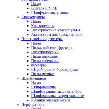
Назад
Болгарки, УГШ
Шлифмашины угловые
Краскопульты
Назад
Краскопульты
Электрические краскопульты
Аксессуары для краскопультов
Пилы, лобзики, фрезеры
Назад
Пилы, лобзики, фрезеры
Электролобзики
Пилы дисковые
Пилы сабельные
Фрезеры
Штроборезы и бороздоделы
Пилы цепные
Шлифмашины
Назад
Шлифмашины
Шлифовальная машина вибро
Шлифмашины эксцентриковые
Рубанки электрические
Перфораторы
Назад