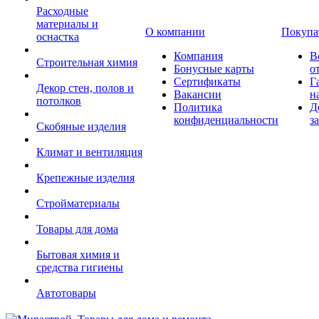
Расходные
материалы и
О компании
Покупа
оснастка
Компания
В
Строительная химия
Бонусные карты
о
Сертификаты
Г
Декор стен, полов и
Вакансии
н
потолков
Политика
Д
конфиденциальности
з
Скобяные изделия
Климат и вентиляция
Крепежные изделия
Стройматериалы
Товары для дома
Бытовая химия и
средства гигиены
Автотовары