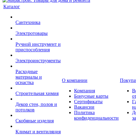
Каталог
Сантехника
Электротовары
Ручной инструмент и
приспособления
Электроинструменты
Расходные
материалы и
О компании
Покупа
оснастка
Компания
В
Строительная химия
Бонусные карты
о
Сертификаты
Г
Декор стен, полов и
Вакансии
н
потолков
Политика
Д
конфиденциальности
з
Скобяные изделия
Климат и вентиляция