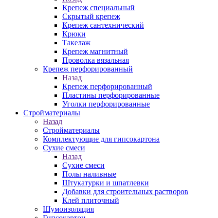
Крепеж специальный
Скрытый крепеж
Крепеж сантехнический
Крюки
Такелаж
Крепеж магнитный
Проволка вязальная
Крепеж перфорированный
Назад
Крепеж перфорированный
Пластины перфорированные
Уголки перфорированные
Стройматериалы
Назад
Стройматериалы
Комплектующие для гипсокартона
Сухие смеси
Назад
Сухие смеси
Полы наливные
Штукатурки и шпатлевки
Добавки для строительных растворов
Клей плиточный
Шумоизоляция
Гипсокартон