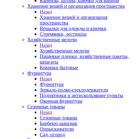
Карнизы, шторы, крючки для ванной
Хранение вещей и организация пространства
Назад
Хранение вещей и организация
пространства
Вешалки для одежды и крючки
Стремянки, лестницы
Хозяйственные мелочи
Назад
Хозяйственные мелочи
Пищевые пленки, хозяйственные пакеты,
шпагаты
Коврики бытовые
Фурнитура
Назад
Фурнитура
Зеркало-полко-стеклодержатели
Подпятники и антискользящие пункты
Оконная фурнитура
Сезонные товары
Назад
Сезонные товары
Барбекю шашлык
Опрыскиватели
Сад, огород