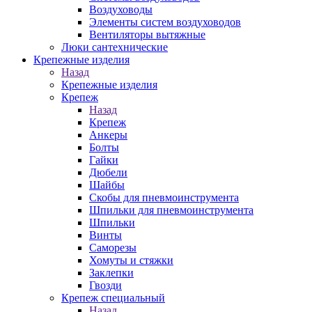
Воздуховоды
Элементы систем воздуховодов
Вентиляторы вытяжные
Люки сантехнические
Крепежные изделия
Назад
Крепежные изделия
Крепеж
Назад
Крепеж
Анкеры
Болты
Гайки
Дюбели
Шайбы
Скобы для пневмоинструмента
Шпильки для пневмоинструмента
Шпильки
Винты
Саморезы
Хомуты и стяжки
Заклепки
Гвозди
Крепеж специальный
Назад