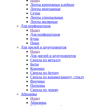
Назад
Ленты крепежные клейкие
Ленты монтажные
Сетки
Ленты специальные
Ленты малярные
Для перфораторов
Назад
Для перфораторов
Буры
Пики
Для дрелей и шуруповертов
Назад
Для дрелей и шуруповертов
Сверла по металлу
Биты
Коронки
Сверла по бетону
Сверла по керамограниту, стеклу
Венчики
Патроны
Сверла по дереву
Абразивы
Назад
Абразивы