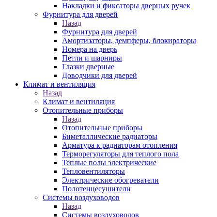
Накладки и фиксаторы дверных ручек
Фурнитура для дверей
Назад
Фурнитура для дверей
Амортизаторы, демпферы, блокираторы
Номера на дверь
Петли и шарниры
Глазки дверные
Доводчики для дверей
Климат и вентиляция
Назад
Климат и вентиляция
Отопительные приборы
Назад
Отопительные приборы
Биметаллические радиаторы
Арматура к радиаторам отопления
Терморегуляторы для теплого пола
Теплые полы электрические
Тепловентиляторы
Электрические обогреватели
Полотенцесушители
Системы воздуховодов
Назад
Системы воздуховодов