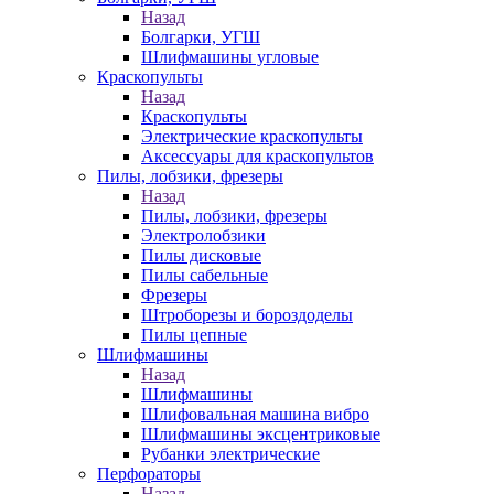
Назад
Болгарки, УГШ
Шлифмашины угловые
Краскопульты
Назад
Краскопульты
Электрические краскопульты
Аксессуары для краскопультов
Пилы, лобзики, фрезеры
Назад
Пилы, лобзики, фрезеры
Электролобзики
Пилы дисковые
Пилы сабельные
Фрезеры
Штроборезы и бороздоделы
Пилы цепные
Шлифмашины
Назад
Шлифмашины
Шлифовальная машина вибро
Шлифмашины эксцентриковые
Рубанки электрические
Перфораторы
Назад