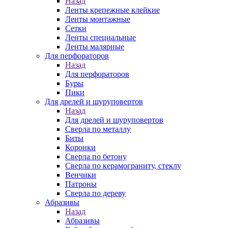
Назад
Ленты крепежные клейкие
Ленты монтажные
Сетки
Ленты специальные
Ленты малярные
Для перфораторов
Назад
Для перфораторов
Буры
Пики
Для дрелей и шуруповертов
Назад
Для дрелей и шуруповертов
Сверла по металлу
Биты
Коронки
Сверла по бетону
Сверла по керамограниту, стеклу
Венчики
Патроны
Сверла по дереву
Абразивы
Назад
Абразивы