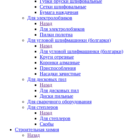
Губки бруски шлифовальные
Сетки шлифовальные
Бумага наждачная
Для электролобзиков
Назад
Для электролобзиков
Пилки полотна
Для угловой шлифмашинки (болгарки)
Назад
Для угловой шлифмашинки (болгарки)
Круги отрезные
Коронки алмазные
Приспособления
Насадки зачистные
Для дисковых пил
Назад
Для дисковых пил
Диски пильные
Для сварочного оборудования
Для степлеров
Назад
Для степлеров
Скобы
Строительная химия
Назад