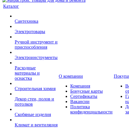
Каталог
Сантехника
Электротовары
Ручной инструмент и
приспособления
Электроинструменты
Расходные
материалы и
О компании
Покупа
оснастка
Компания
В
Строительная химия
Бонусные карты
о
Сертификаты
Г
Декор стен, полов и
Вакансии
н
потолков
Политика
Д
конфиденциальности
з
Скобяные изделия
Климат и вентиляция