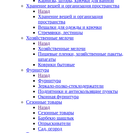
Карнизы, шторы, крючки для ванной
Хранение вещей и организация пространства
Назад
Хранение вещей и организация
пространства
Вешалки для одежды и крючки
Стремянки, лестницы
Хозяйственные мелочи
Назад
Хозяйственные мелочи
Пищевые пленки, хозяйственные пакеты,
шпагаты
Коврики бытовые
Фурнитура
Назад
Фурнитура
Зеркало-полко-стеклодержатели
Подпятники и антискользящие пункты
Оконная фурнитура
Сезонные товары
Назад
Сезонные товары
Барбекю шашлык
Опрыскиватели
Сад, огород