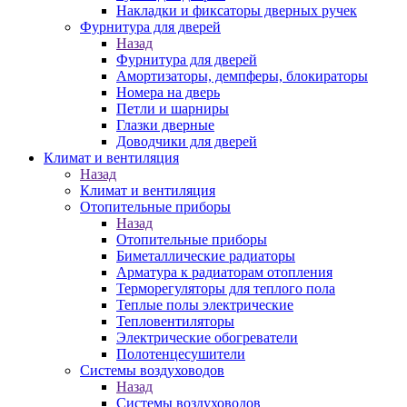
Накладки и фиксаторы дверных ручек
Фурнитура для дверей
Назад
Фурнитура для дверей
Амортизаторы, демпферы, блокираторы
Номера на дверь
Петли и шарниры
Глазки дверные
Доводчики для дверей
Климат и вентиляция
Назад
Климат и вентиляция
Отопительные приборы
Назад
Отопительные приборы
Биметаллические радиаторы
Арматура к радиаторам отопления
Терморегуляторы для теплого пола
Теплые полы электрические
Тепловентиляторы
Электрические обогреватели
Полотенцесушители
Системы воздуховодов
Назад
Системы воздуховодов