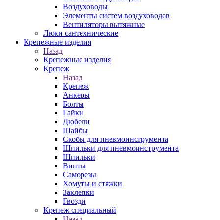
Воздуховоды
Элементы систем воздуховодов
Вентиляторы вытяжные
Люки сантехнические
Крепежные изделия
Назад
Крепежные изделия
Крепеж
Назад
Крепеж
Анкеры
Болты
Гайки
Дюбели
Шайбы
Скобы для пневмоинструмента
Шпильки для пневмоинструмента
Шпильки
Винты
Саморезы
Хомуты и стяжки
Заклепки
Гвозди
Крепеж специальный
Назад