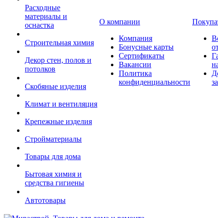
Расходные
материалы и
О компании
Покупа
оснастка
Компания
В
Строительная химия
Бонусные карты
о
Сертификаты
Г
Декор стен, полов и
Вакансии
н
потолков
Политика
Д
конфиденциальности
з
Скобяные изделия
Климат и вентиляция
Крепежные изделия
Стройматериалы
Товары для дома
Бытовая химия и
средства гигиены
Автотовары