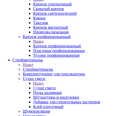
Крепеж специальный
Скрытый крепеж
Крепеж сантехнический
Крюки
Такелаж
Крепеж магнитный
Проволка вязальная
Крепеж перфорированный
Назад
Крепеж перфорированный
Пластины перфорированные
Уголки перфорированные
Стройматериалы
Назад
Стройматериалы
Комплектующие для гипсокартона
Сухие смеси
Назад
Сухие смеси
Полы наливные
Штукатурки и шпатлевки
Добавки для строительных растворов
Клей плиточный
Шумоизоляция
Гипсокартон