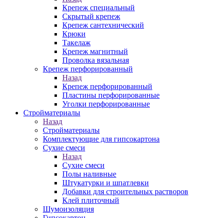
Крепеж специальный
Скрытый крепеж
Крепеж сантехнический
Крюки
Такелаж
Крепеж магнитный
Проволка вязальная
Крепеж перфорированный
Назад
Крепеж перфорированный
Пластины перфорированные
Уголки перфорированные
Стройматериалы
Назад
Стройматериалы
Комплектующие для гипсокартона
Сухие смеси
Назад
Сухие смеси
Полы наливные
Штукатурки и шпатлевки
Добавки для строительных растворов
Клей плиточный
Шумоизоляция
Гипсокартон