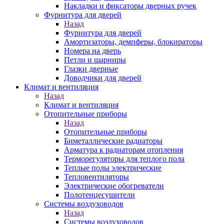
Накладки и фиксаторы дверных ручек
Фурнитура для дверей
Назад
Фурнитура для дверей
Амортизаторы, демпферы, блокираторы
Номера на дверь
Петли и шарниры
Глазки дверные
Доводчики для дверей
Климат и вентиляция
Назад
Климат и вентиляция
Отопительные приборы
Назад
Отопительные приборы
Биметаллические радиаторы
Арматура к радиаторам отопления
Терморегуляторы для теплого пола
Теплые полы электрические
Тепловентиляторы
Электрические обогреватели
Полотенцесушители
Системы воздуховодов
Назад
Системы воздуховодов