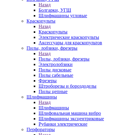
Назад
Болгарки, УГШ
Шлифмашины угловые
Краскопульты
Назад
Краскопульты
Электрические краскопульты
Аксессуары для краскопультов
Пилы, лобзики, фрезеры
Назад
Пилы, лобзики, фрезеры
Электролобзики
Пилы дисковые
Пилы сабельные
Фрезеры
Штроборезы и бороздоделы
Пилы цепные
Шлифмашины
Назад
Шлифмашины
Шлифовальная машина вибро
Шлифмашины эксцентриковые
Рубанки электрические
Перфораторы
Назад