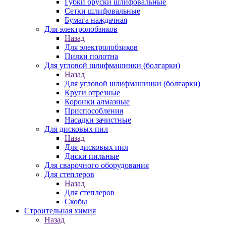
Губки бруски шлифовальные
Сетки шлифовальные
Бумага наждачная
Для электролобзиков
Назад
Для электролобзиков
Пилки полотна
Для угловой шлифмашинки (болгарки)
Назад
Для угловой шлифмашинки (болгарки)
Круги отрезные
Коронки алмазные
Приспособления
Насадки зачистные
Для дисковых пил
Назад
Для дисковых пил
Диски пильные
Для сварочного оборудования
Для степлеров
Назад
Для степлеров
Скобы
Строительная химия
Назад