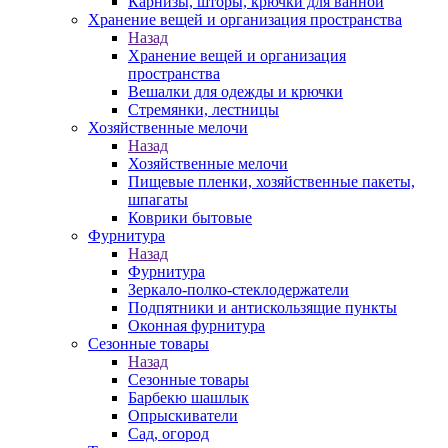
Карнизы, шторы, крючки для ванной
Хранение вещей и организация пространства
Назад
Хранение вещей и организация
пространства
Вешалки для одежды и крючки
Стремянки, лестницы
Хозяйственные мелочи
Назад
Хозяйственные мелочи
Пищевые пленки, хозяйственные пакеты,
шпагаты
Коврики бытовые
Фурнитура
Назад
Фурнитура
Зеркало-полко-стеклодержатели
Подпятники и антискользящие пункты
Оконная фурнитура
Сезонные товары
Назад
Сезонные товары
Барбекю шашлык
Опрыскиватели
Сад, огород