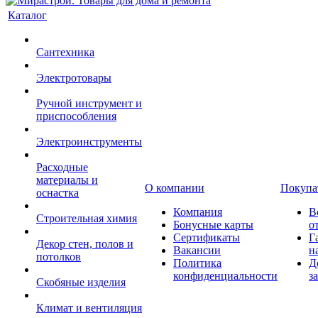
Каталог
Сантехника
Электротовары
Ручной инструмент и
приспособления
Электроинструменты
Расходные
материалы и
О компании
Покупа
оснастка
Компания
В
Строительная химия
Бонусные карты
о
Сертификаты
Г
Декор стен, полов и
Вакансии
н
потолков
Политика
Д
конфиденциальности
з
Скобяные изделия
Климат и вентиляция