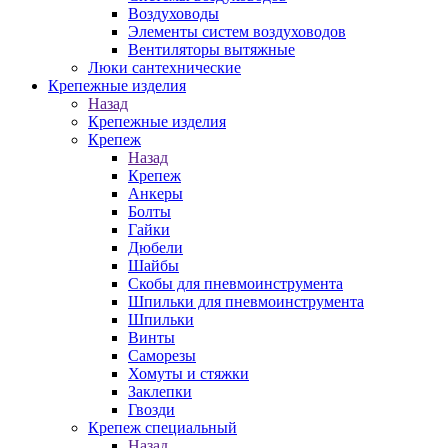
Воздуховоды
Элементы систем воздуховодов
Вентиляторы вытяжные
Люки сантехнические
Крепежные изделия
Назад
Крепежные изделия
Крепеж
Назад
Крепеж
Анкеры
Болты
Гайки
Дюбели
Шайбы
Скобы для пневмоинструмента
Шпильки для пневмоинструмента
Шпильки
Винты
Саморезы
Хомуты и стяжки
Заклепки
Гвозди
Крепеж специальный
Назад