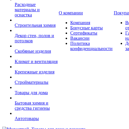
Расходные
материалы и
О компании
Покупа
оснастка
Компания
В
Строительная химия
Бонусные карты
о
Сертификаты
Г
Декор стен, полов и
Вакансии
н
потолков
Политика
Д
конфиденциальности
з
Скобяные изделия
Климат и вентиляция
Крепежные изделия
Стройматериалы
Товары для дома
Бытовая химия и
средства гигиены
Автотовары