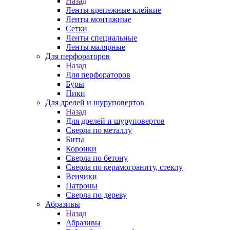
Назад
Ленты крепежные клейкие
Ленты монтажные
Сетки
Ленты специальные
Ленты малярные
Для перфораторов
Назад
Для перфораторов
Буры
Пики
Для дрелей и шуруповертов
Назад
Для дрелей и шуруповертов
Сверла по металлу
Биты
Коронки
Сверла по бетону
Сверла по керамограниту, стеклу
Венчики
Патроны
Сверла по дереву
Абразивы
Назад
Абразивы