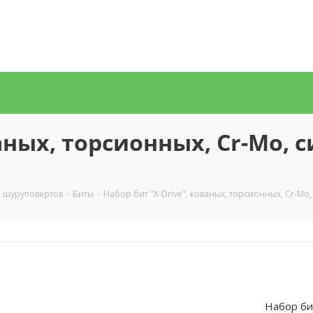
аных, торсионных, Cr-Mo, 
и шуруповертов
-
Биты
-
Набор бит "X-Drive", кованых, торсионных, Cr-Mo
Набор бит