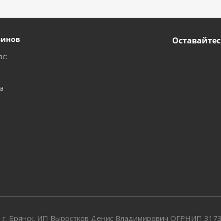
зинов
Оставайтес
вс:
с
а
 г. Брянск. ИП Выростков Денис Владимирович ОГРНИП 31