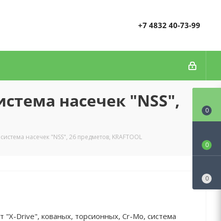
+7 4832 40-73-99
система насечек "NSS",
0
, система насечек "NSS", 26 предметов, KRAFTOOL
0
0
 "X-Drive", кованых, торсионных, Cr-Mo, система