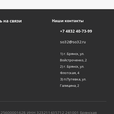
ь на связи
Наши контакты
+7 4832 40-73-99
so32@so32.ru
1) г. Брянск, ул.
Войстроченко, 2
2) г. Брянск, ул.
Флотская, 4
3) п.Путевка, ул.
Галицина, 2
7325600001628 ИНН 323211435712 241001 Брянская