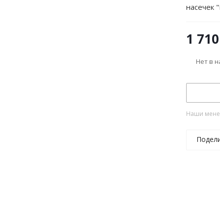
насечек 
1 710
Нет в 
Наши менед
Подел