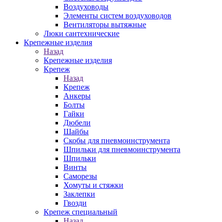
Воздуховоды
Элементы систем воздуховодов
Вентиляторы вытяжные
Люки сантехнические
Крепежные изделия
Назад
Крепежные изделия
Крепеж
Назад
Крепеж
Анкеры
Болты
Гайки
Дюбели
Шайбы
Скобы для пневмоинструмента
Шпильки для пневмоинструмента
Шпильки
Винты
Саморезы
Хомуты и стяжки
Заклепки
Гвозди
Крепеж специальный
Назад