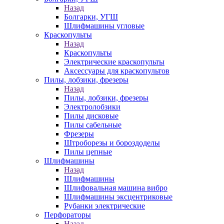
Назад
Болгарки, УГШ
Шлифмашины угловые
Краскопульты
Назад
Краскопульты
Электрические краскопульты
Аксессуары для краскопультов
Пилы, лобзики, фрезеры
Назад
Пилы, лобзики, фрезеры
Электролобзики
Пилы дисковые
Пилы сабельные
Фрезеры
Штроборезы и бороздоделы
Пилы цепные
Шлифмашины
Назад
Шлифмашины
Шлифовальная машина вибро
Шлифмашины эксцентриковые
Рубанки электрические
Перфораторы
Назад