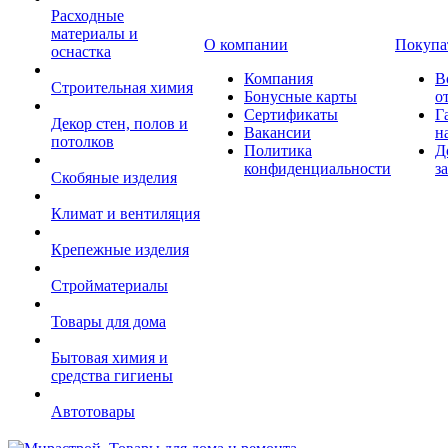
Расходные
материалы и
О компании
Покупа
оснастка
Компания
В
Строительная химия
Бонусные карты
о
Сертификаты
Г
Декор стен, полов и
Вакансии
н
потолков
Политика
Д
конфиденциальности
з
Скобяные изделия
Климат и вентиляция
Крепежные изделия
Стройматериалы
Товары для дома
Бытовая химия и
средства гигиены
Автотовары