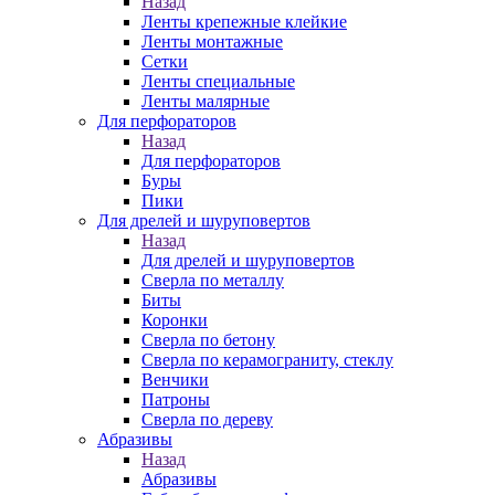
Назад
Ленты крепежные клейкие
Ленты монтажные
Сетки
Ленты специальные
Ленты малярные
Для перфораторов
Назад
Для перфораторов
Буры
Пики
Для дрелей и шуруповертов
Назад
Для дрелей и шуруповертов
Сверла по металлу
Биты
Коронки
Сверла по бетону
Сверла по керамограниту, стеклу
Венчики
Патроны
Сверла по дереву
Абразивы
Назад
Абразивы