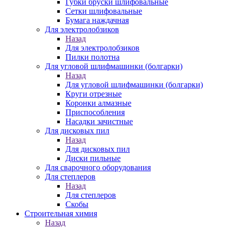
Губки бруски шлифовальные
Сетки шлифовальные
Бумага наждачная
Для электролобзиков
Назад
Для электролобзиков
Пилки полотна
Для угловой шлифмашинки (болгарки)
Назад
Для угловой шлифмашинки (болгарки)
Круги отрезные
Коронки алмазные
Приспособления
Насадки зачистные
Для дисковых пил
Назад
Для дисковых пил
Диски пильные
Для сварочного оборудования
Для степлеров
Назад
Для степлеров
Скобы
Строительная химия
Назад