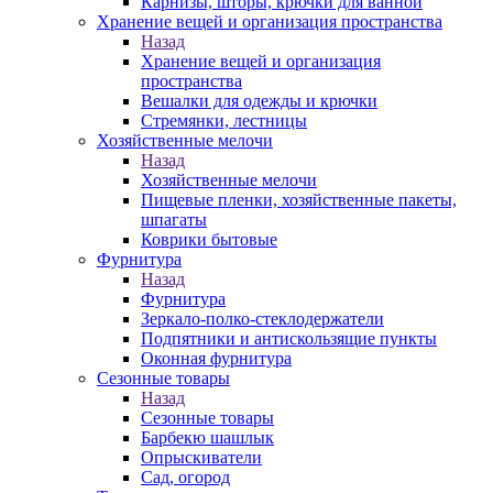
Карнизы, шторы, крючки для ванной
Хранение вещей и организация пространства
Назад
Хранение вещей и организация
пространства
Вешалки для одежды и крючки
Стремянки, лестницы
Хозяйственные мелочи
Назад
Хозяйственные мелочи
Пищевые пленки, хозяйственные пакеты,
шпагаты
Коврики бытовые
Фурнитура
Назад
Фурнитура
Зеркало-полко-стеклодержатели
Подпятники и антискользящие пункты
Оконная фурнитура
Сезонные товары
Назад
Сезонные товары
Барбекю шашлык
Опрыскиватели
Сад, огород