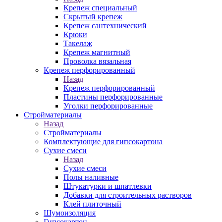
Крепеж специальный
Скрытый крепеж
Крепеж сантехнический
Крюки
Такелаж
Крепеж магнитный
Проволка вязальная
Крепеж перфорированный
Назад
Крепеж перфорированный
Пластины перфорированные
Уголки перфорированные
Стройматериалы
Назад
Стройматериалы
Комплектующие для гипсокартона
Сухие смеси
Назад
Сухие смеси
Полы наливные
Штукатурки и шпатлевки
Добавки для строительных растворов
Клей плиточный
Шумоизоляция
Гипсокартон