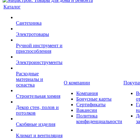
Каталог
Сантехника
Электротовары
Ручной инструмент и
приспособления
Электроинструменты
Расходные
материалы и
О компании
Покупа
оснастка
Компания
В
Строительная химия
Бонусные карты
о
Сертификаты
Г
Декор стен, полов и
Вакансии
н
потолков
Политика
Д
конфиденциальности
з
Скобяные изделия
Климат и вентиляция