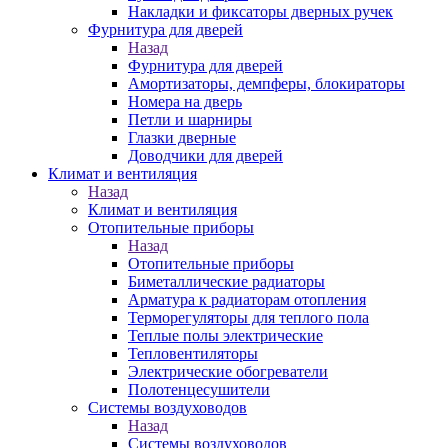
Накладки и фиксаторы дверных ручек
Фурнитура для дверей
Назад
Фурнитура для дверей
Амортизаторы, демпферы, блокираторы
Номера на дверь
Петли и шарниры
Глазки дверные
Доводчики для дверей
Климат и вентиляция
Назад
Климат и вентиляция
Отопительные приборы
Назад
Отопительные приборы
Биметаллические радиаторы
Арматура к радиаторам отопления
Терморегуляторы для теплого пола
Теплые полы электрические
Тепловентиляторы
Электрические обогреватели
Полотенцесушители
Системы воздуховодов
Назад
Системы воздуховодов