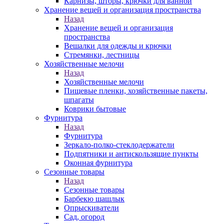
Карнизы, шторы, крючки для ванной
Хранение вещей и организация пространства
Назад
Хранение вещей и организация
пространства
Вешалки для одежды и крючки
Стремянки, лестницы
Хозяйственные мелочи
Назад
Хозяйственные мелочи
Пищевые пленки, хозяйственные пакеты,
шпагаты
Коврики бытовые
Фурнитура
Назад
Фурнитура
Зеркало-полко-стеклодержатели
Подпятники и антискользящие пункты
Оконная фурнитура
Сезонные товары
Назад
Сезонные товары
Барбекю шашлык
Опрыскиватели
Сад, огород