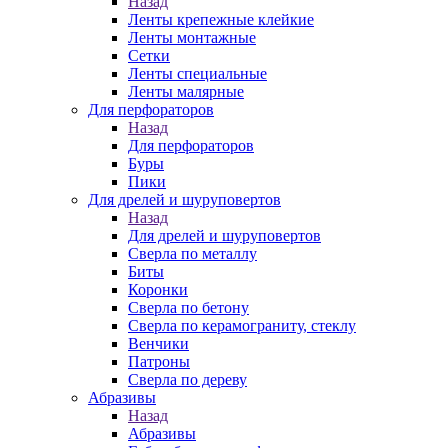
Назад
Ленты крепежные клейкие
Ленты монтажные
Сетки
Ленты специальные
Ленты малярные
Для перфораторов
Назад
Для перфораторов
Буры
Пики
Для дрелей и шуруповертов
Назад
Для дрелей и шуруповертов
Сверла по металлу
Биты
Коронки
Сверла по бетону
Сверла по керамограниту, стеклу
Венчики
Патроны
Сверла по дереву
Абразивы
Назад
Абразивы