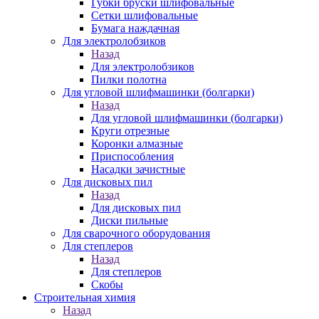
Губки бруски шлифовальные
Сетки шлифовальные
Бумага наждачная
Для электролобзиков
Назад
Для электролобзиков
Пилки полотна
Для угловой шлифмашинки (болгарки)
Назад
Для угловой шлифмашинки (болгарки)
Круги отрезные
Коронки алмазные
Приспособления
Насадки зачистные
Для дисковых пил
Назад
Для дисковых пил
Диски пильные
Для сварочного оборудования
Для степлеров
Назад
Для степлеров
Скобы
Строительная химия
Назад