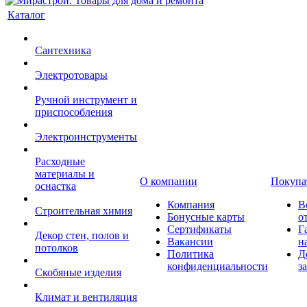
Каталог
Сантехника
Электротовары
Ручной инструмент и
приспособления
Электроинструменты
Расходные
материалы и
О компании
Покупа
оснастка
Компания
В
Строительная химия
Бонусные карты
о
Сертификаты
Г
Декор стен, полов и
Вакансии
н
потолков
Политика
Д
конфиденциальности
з
Скобяные изделия
Климат и вентиляция