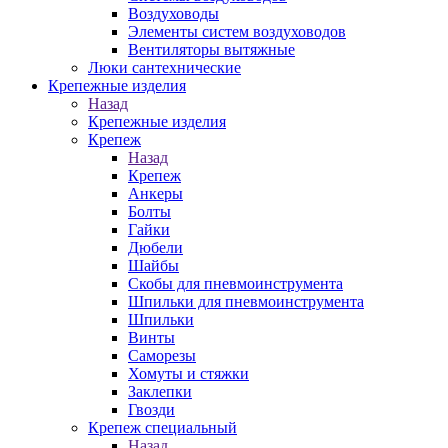
Воздуховоды
Элементы систем воздуховодов
Вентиляторы вытяжные
Люки сантехнические
Крепежные изделия
Назад
Крепежные изделия
Крепеж
Назад
Крепеж
Анкеры
Болты
Гайки
Дюбели
Шайбы
Скобы для пневмоинструмента
Шпильки для пневмоинструмента
Шпильки
Винты
Саморезы
Хомуты и стяжки
Заклепки
Гвозди
Крепеж специальный
Назад