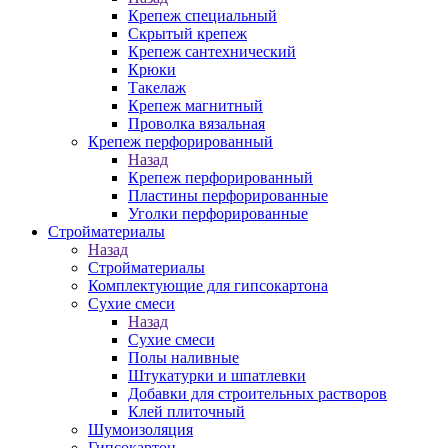
Крепеж специальный
Скрытый крепеж
Крепеж сантехнический
Крюки
Такелаж
Крепеж магнитный
Проволка вязальная
Крепеж перфорированный
Назад
Крепеж перфорированный
Пластины перфорированные
Уголки перфорированные
Стройматериалы
Назад
Стройматериалы
Комплектующие для гипсокартона
Сухие смеси
Назад
Сухие смеси
Полы наливные
Штукатурки и шпатлевки
Добавки для строительных растворов
Клей плиточный
Шумоизоляция
Гипсокартон