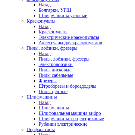
Назад
Болгарки, УГШ
Шлифмашины угловые
Краскопульты
Назад
Краскопульты
Электрические краскопульты
Аксессуары для краскопультов
Пилы, лобзики, фрезеры
Назад
Пилы, лобзики, фрезеры
Электролобзики
Пилы дисковые
Пилы сабельные
Фрезеры
Штроборезы и бороздоделы
Пилы цепные
Шлифмашины
Назад
Шлифмашины
Шлифовальная машина вибро
Шлифмашины эксцентриковые
Рубанки электрические
Перфораторы
Назад