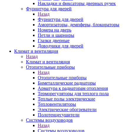
Накладки и фиксаторы дверных ручек
Фурнитура для дверей
Назад
Фурнитура для дверей
Амортизаторы, демпферы, блокираторы
Номера на дверь
Петли и шарниры
Глазки дверные
Доводчики для дверей
Климат и вентиляция
Назад
Климат и вентиляция
Отопительные приборы
Назад
Отопительные приборы
Биметаллические радиаторы
Арматура к радиаторам отопления
Терморегуляторы для теплого пола
Теплые полы электрические
Тепловентиляторы
Электрические обогреватели
Полотенцесушители
Системы воздуховодов
Назад
Системы воздуховодов