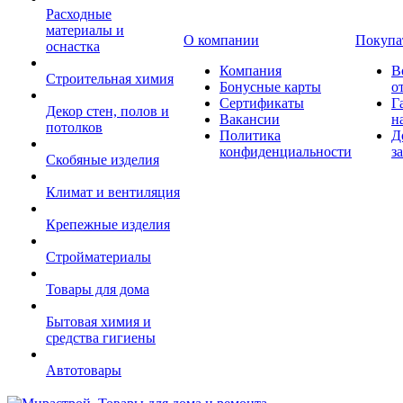
Расходные
материалы и
О компании
Покупа
оснастка
Компания
В
Строительная химия
Бонусные карты
о
Сертификаты
Г
Декор стен, полов и
Вакансии
н
потолков
Политика
Д
конфиденциальности
з
Скобяные изделия
Климат и вентиляция
Крепежные изделия
Стройматериалы
Товары для дома
Бытовая химия и
средства гигиены
Автотовары