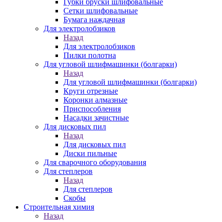
Губки бруски шлифовальные
Сетки шлифовальные
Бумага наждачная
Для электролобзиков
Назад
Для электролобзиков
Пилки полотна
Для угловой шлифмашинки (болгарки)
Назад
Для угловой шлифмашинки (болгарки)
Круги отрезные
Коронки алмазные
Приспособления
Насадки зачистные
Для дисковых пил
Назад
Для дисковых пил
Диски пильные
Для сварочного оборудования
Для степлеров
Назад
Для степлеров
Скобы
Строительная химия
Назад