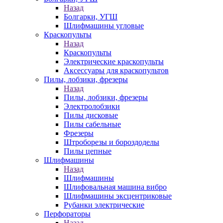
Назад
Болгарки, УГШ
Шлифмашины угловые
Краскопульты
Назад
Краскопульты
Электрические краскопульты
Аксессуары для краскопультов
Пилы, лобзики, фрезеры
Назад
Пилы, лобзики, фрезеры
Электролобзики
Пилы дисковые
Пилы сабельные
Фрезеры
Штроборезы и бороздоделы
Пилы цепные
Шлифмашины
Назад
Шлифмашины
Шлифовальная машина вибро
Шлифмашины эксцентриковые
Рубанки электрические
Перфораторы
Назад