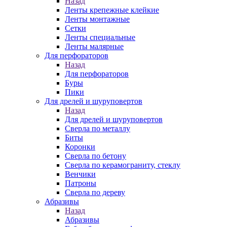
Назад
Ленты крепежные клейкие
Ленты монтажные
Сетки
Ленты специальные
Ленты малярные
Для перфораторов
Назад
Для перфораторов
Буры
Пики
Для дрелей и шуруповертов
Назад
Для дрелей и шуруповертов
Сверла по металлу
Биты
Коронки
Сверла по бетону
Сверла по керамограниту, стеклу
Венчики
Патроны
Сверла по дереву
Абразивы
Назад
Абразивы