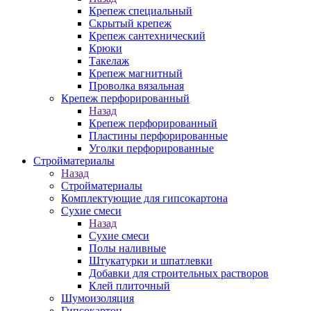
Крепеж специальный
Скрытый крепеж
Крепеж сантехнический
Крюки
Такелаж
Крепеж магнитный
Проволка вязальная
Крепеж перфорированный
Назад
Крепеж перфорированный
Пластины перфорированные
Уголки перфорированные
Стройматериалы
Назад
Стройматериалы
Комплектующие для гипсокартона
Сухие смеси
Назад
Сухие смеси
Полы наливные
Штукатурки и шпатлевки
Добавки для строительных растворов
Клей плиточный
Шумоизоляция
Гипсокартон