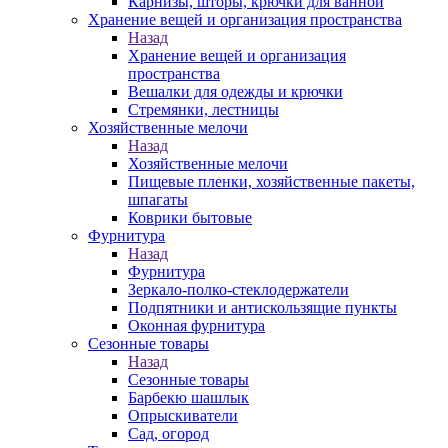
Карнизы, шторы, крючки для ванной
Хранение вещей и организация пространства
Назад
Хранение вещей и организация
пространства
Вешалки для одежды и крючки
Стремянки, лестницы
Хозяйственные мелочи
Назад
Хозяйственные мелочи
Пищевые пленки, хозяйственные пакеты,
шпагаты
Коврики бытовые
Фурнитура
Назад
Фурнитура
Зеркало-полко-стеклодержатели
Подпятники и антискользящие пункты
Оконная фурнитура
Сезонные товары
Назад
Сезонные товары
Барбекю шашлык
Опрыскиватели
Сад, огород