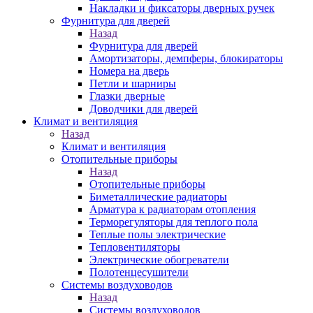
Накладки и фиксаторы дверных ручек
Фурнитура для дверей
Назад
Фурнитура для дверей
Амортизаторы, демпферы, блокираторы
Номера на дверь
Петли и шарниры
Глазки дверные
Доводчики для дверей
Климат и вентиляция
Назад
Климат и вентиляция
Отопительные приборы
Назад
Отопительные приборы
Биметаллические радиаторы
Арматура к радиаторам отопления
Терморегуляторы для теплого пола
Теплые полы электрические
Тепловентиляторы
Электрические обогреватели
Полотенцесушители
Системы воздуховодов
Назад
Системы воздуховодов