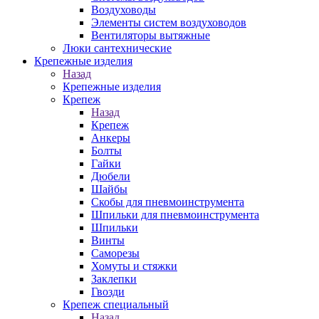
Воздуховоды
Элементы систем воздуховодов
Вентиляторы вытяжные
Люки сантехнические
Крепежные изделия
Назад
Крепежные изделия
Крепеж
Назад
Крепеж
Анкеры
Болты
Гайки
Дюбели
Шайбы
Скобы для пневмоинструмента
Шпильки для пневмоинструмента
Шпильки
Винты
Саморезы
Хомуты и стяжки
Заклепки
Гвозди
Крепеж специальный
Назад