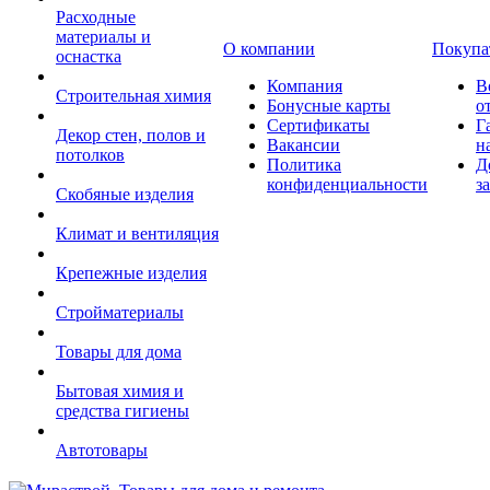
Расходные
материалы и
О компании
Покупа
оснастка
Компания
В
Строительная химия
Бонусные карты
о
Сертификаты
Г
Декор стен, полов и
Вакансии
н
потолков
Политика
Д
конфиденциальности
з
Скобяные изделия
Климат и вентиляция
Крепежные изделия
Стройматериалы
Товары для дома
Бытовая химия и
средства гигиены
Автотовары