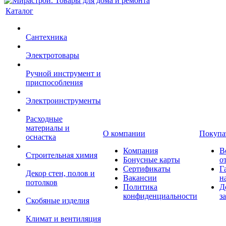
Каталог
Сантехника
Электротовары
Ручной инструмент и
приспособления
Электроинструменты
Расходные
материалы и
О компании
Покупа
оснастка
Компания
В
Строительная химия
Бонусные карты
о
Сертификаты
Г
Декор стен, полов и
Вакансии
н
потолков
Политика
Д
конфиденциальности
з
Скобяные изделия
Климат и вентиляция