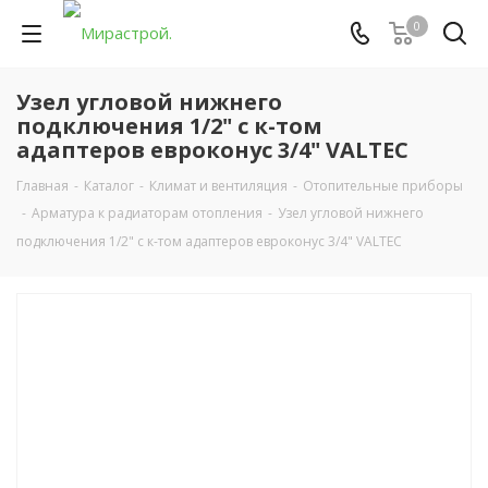
0
Узел угловой нижнего
подключения 1/2" с к-том
адаптеров евроконус 3/4" VALTEC
Главная
-
Каталог
-
Климат и вентиляция
-
Отопительные приборы
-
Арматура к радиаторам отопления
-
Узел угловой нижнего
подключения 1/2" с к-том адаптеров евроконус 3/4" VALTEC