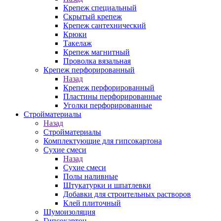
Крепеж специальный
Скрытый крепеж
Крепеж сантехнический
Крюки
Такелаж
Крепеж магнитный
Проволка вязальная
Крепеж перфорированный
Назад
Крепеж перфорированный
Пластины перфорированные
Уголки перфорированные
Стройматериалы
Назад
Стройматериалы
Комплектующие для гипсокартона
Сухие смеси
Назад
Сухие смеси
Полы наливные
Штукатурки и шпатлевки
Добавки для строительных растворов
Клей плиточный
Шумоизоляция
Гипсокартон