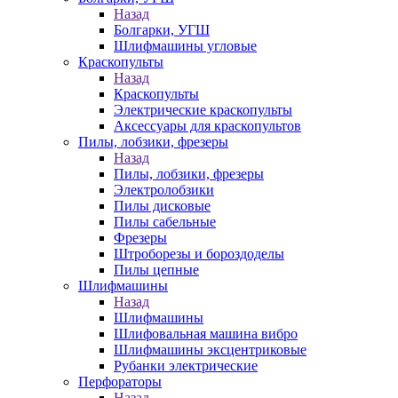
Назад
Болгарки, УГШ
Шлифмашины угловые
Краскопульты
Назад
Краскопульты
Электрические краскопульты
Аксессуары для краскопультов
Пилы, лобзики, фрезеры
Назад
Пилы, лобзики, фрезеры
Электролобзики
Пилы дисковые
Пилы сабельные
Фрезеры
Штроборезы и бороздоделы
Пилы цепные
Шлифмашины
Назад
Шлифмашины
Шлифовальная машина вибро
Шлифмашины эксцентриковые
Рубанки электрические
Перфораторы
Назад