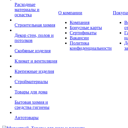
Расходные
материалы и
О компании
Покупа
оснастка
Компания
В
Строительная химия
Бонусные карты
о
Сертификаты
Г
Декор стен, полов и
Вакансии
н
потолков
Политика
Д
конфиденциальности
з
Скобяные изделия
Климат и вентиляция
Крепежные изделия
Стройматериалы
Товары для дома
Бытовая химия и
средства гигиены
Автотовары