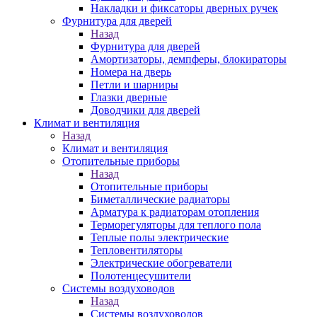
Накладки и фиксаторы дверных ручек
Фурнитура для дверей
Назад
Фурнитура для дверей
Амортизаторы, демпферы, блокираторы
Номера на дверь
Петли и шарниры
Глазки дверные
Доводчики для дверей
Климат и вентиляция
Назад
Климат и вентиляция
Отопительные приборы
Назад
Отопительные приборы
Биметаллические радиаторы
Арматура к радиаторам отопления
Терморегуляторы для теплого пола
Теплые полы электрические
Тепловентиляторы
Электрические обогреватели
Полотенцесушители
Системы воздуховодов
Назад
Системы воздуховодов