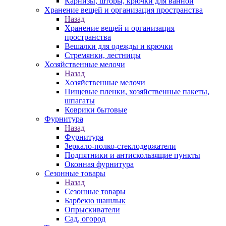
Карнизы, шторы, крючки для ванной
Хранение вещей и организация пространства
Назад
Хранение вещей и организация
пространства
Вешалки для одежды и крючки
Стремянки, лестницы
Хозяйственные мелочи
Назад
Хозяйственные мелочи
Пищевые пленки, хозяйственные пакеты,
шпагаты
Коврики бытовые
Фурнитура
Назад
Фурнитура
Зеркало-полко-стеклодержатели
Подпятники и антискользящие пункты
Оконная фурнитура
Сезонные товары
Назад
Сезонные товары
Барбекю шашлык
Опрыскиватели
Сад, огород