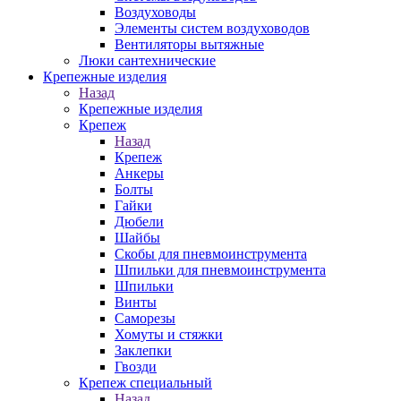
Воздуховоды
Элементы систем воздуховодов
Вентиляторы вытяжные
Люки сантехнические
Крепежные изделия
Назад
Крепежные изделия
Крепеж
Назад
Крепеж
Анкеры
Болты
Гайки
Дюбели
Шайбы
Скобы для пневмоинструмента
Шпильки для пневмоинструмента
Шпильки
Винты
Саморезы
Хомуты и стяжки
Заклепки
Гвозди
Крепеж специальный
Назад