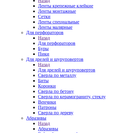
Назад
Ленты крепежные клейкие
Ленты монтажные
Сетки
Ленты специальные
Ленты малярные
Для перфораторов
Назад
Для перфораторов
Буры
Пики
Для дрелей и шуруповертов
Назад
Для дрелей и шуруповертов
Сверла по металлу
Биты
Коронки
Сверла по бетону
Сверла по керамограниту, стеклу
Венчики
Патроны
Сверла по дереву
Абразивы
Назад
Абразивы