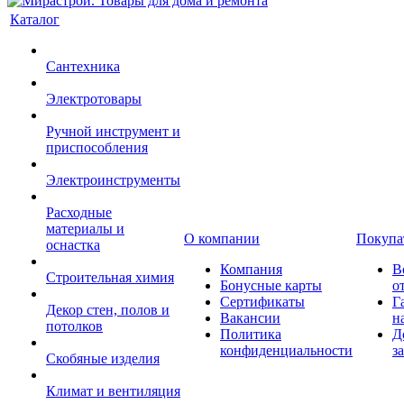
Каталог
Сантехника
Электротовары
Ручной инструмент и
приспособления
Электроинструменты
Расходные
материалы и
О компании
Покупа
оснастка
Компания
В
Строительная химия
Бонусные карты
о
Сертификаты
Г
Декор стен, полов и
Вакансии
н
потолков
Политика
Д
конфиденциальности
з
Скобяные изделия
Климат и вентиляция