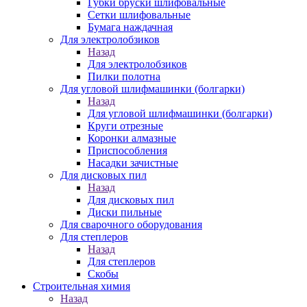
Губки бруски шлифовальные
Сетки шлифовальные
Бумага наждачная
Для электролобзиков
Назад
Для электролобзиков
Пилки полотна
Для угловой шлифмашинки (болгарки)
Назад
Для угловой шлифмашинки (болгарки)
Круги отрезные
Коронки алмазные
Приспособления
Насадки зачистные
Для дисковых пил
Назад
Для дисковых пил
Диски пильные
Для сварочного оборудования
Для степлеров
Назад
Для степлеров
Скобы
Строительная химия
Назад