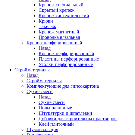
Крепеж специальный
Скрытый крепеж
Крепеж сантехнический
Крюки
Такелаж
Крепеж магнитный
Проволка вязальная
Крепеж перфорированный
Назад
Крепеж перфорированный
Пластины перфорированные
Уголки перфорированные
Стройматериалы
Назад
Стройматериалы
Комплектующие для гипсокартона
Сухие смеси
Назад
Сухие смеси
Полы наливные
Штукатурки и шпатлевки
Добавки для строительных растворов
Клей плиточный
Шумоизоляция
Гипсокартон