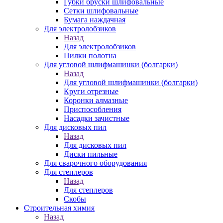
Губки бруски шлифовальные
Сетки шлифовальные
Бумага наждачная
Для электролобзиков
Назад
Для электролобзиков
Пилки полотна
Для угловой шлифмашинки (болгарки)
Назад
Для угловой шлифмашинки (болгарки)
Круги отрезные
Коронки алмазные
Приспособления
Насадки зачистные
Для дисковых пил
Назад
Для дисковых пил
Диски пильные
Для сварочного оборудования
Для степлеров
Назад
Для степлеров
Скобы
Строительная химия
Назад