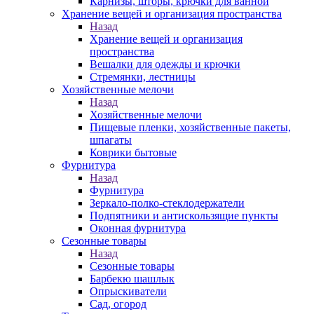
Карнизы, шторы, крючки для ванной
Хранение вещей и организация пространства
Назад
Хранение вещей и организация
пространства
Вешалки для одежды и крючки
Стремянки, лестницы
Хозяйственные мелочи
Назад
Хозяйственные мелочи
Пищевые пленки, хозяйственные пакеты,
шпагаты
Коврики бытовые
Фурнитура
Назад
Фурнитура
Зеркало-полко-стеклодержатели
Подпятники и антискользящие пункты
Оконная фурнитура
Сезонные товары
Назад
Сезонные товары
Барбекю шашлык
Опрыскиватели
Сад, огород