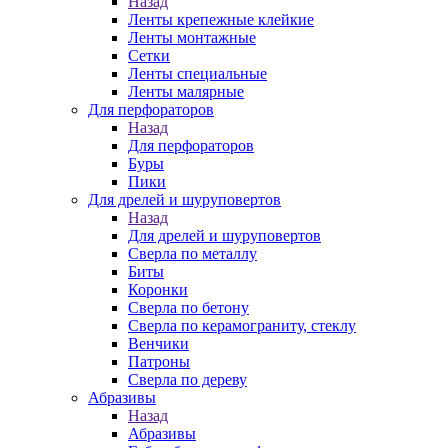
Назад
Ленты крепежные клейкие
Ленты монтажные
Сетки
Ленты специальные
Ленты малярные
Для перфораторов
Назад
Для перфораторов
Буры
Пики
Для дрелей и шуруповертов
Назад
Для дрелей и шуруповертов
Сверла по металлу
Биты
Коронки
Сверла по бетону
Сверла по керамограниту, стеклу
Венчики
Патроны
Сверла по дереву
Абразивы
Назад
Абразивы