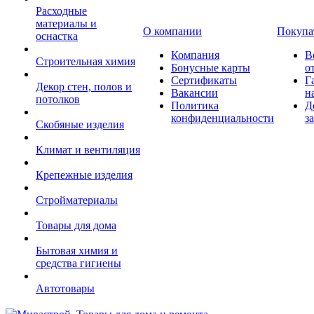
Расходные
материалы и
О компании
Покупа
оснастка
Компания
В
Строительная химия
Бонусные карты
о
Сертификаты
Г
Декор стен, полов и
Вакансии
н
потолков
Политика
Д
конфиденциальности
з
Скобяные изделия
Климат и вентиляция
Крепежные изделия
Стройматериалы
Товары для дома
Бытовая химия и
средства гигиены
Автотовары