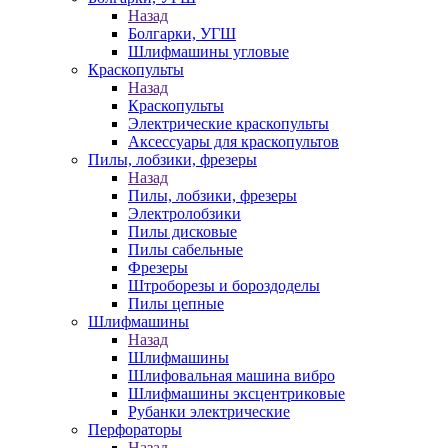
Назад
Болгарки, УГШ
Шлифмашины угловые
Краскопульты
Назад
Краскопульты
Электрические краскопульты
Аксессуары для краскопультов
Пилы, лобзики, фрезеры
Назад
Пилы, лобзики, фрезеры
Электролобзики
Пилы дисковые
Пилы сабельные
Фрезеры
Штроборезы и бороздоделы
Пилы цепные
Шлифмашины
Назад
Шлифмашины
Шлифовальная машина вибро
Шлифмашины эксцентриковые
Рубанки электрические
Перфораторы
Назад