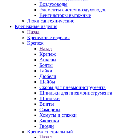
Воздуховоды
Элементы систем воздуховодов
Вентиляторы вытяжные
Люки сантехнические
Крепежные изделия
Назад
Крепежные изделия
Крепеж
Назад
Крепеж
Анкеры
Болты
Гайки
Дюбели
Шайбы
Скобы для пневмоинструмента
Шпильки для пневмоинструмента
Шпильки
Винты
Саморезы
Хомуты и стяжки
Заклепки
Гвозди
Крепеж специальный
Назад