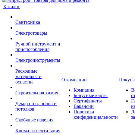
Каталог
Сантехника
Электротовары
Ручной инструмент и
приспособления
Электроинструменты
Расходные
материалы и
О компании
Покупа
оснастка
Компания
В
Строительная химия
Бонусные карты
о
Сертификаты
Г
Декор стен, полов и
Вакансии
н
потолков
Политика
Д
конфиденциальности
з
Скобяные изделия
Климат и вентиляция