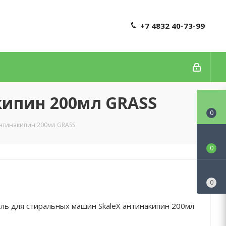
+7 4832 40-73-99
кипин 200мл GRASS
0
антинакипин 200мл GRASS
0
0
ль для стиральных машин SkaleX антинакипин 200мл