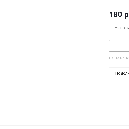
180
р
Нет в 
Наши менед
Подел