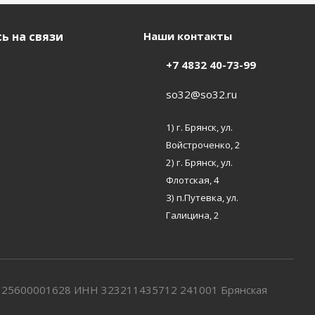
ь на связи
Наши контакты
+7 4832 40-73-99
so32@so32.ru
1) г. Брянск, ул.
Войстроченко, 2
2) г. Брянск, ул.
Флотская, 4
3) п.Путевка, ул.
Галицина, 2
7325600001628 ИНН 323211435712 241001 Брянская