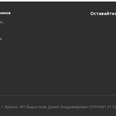
зинов
Оставайтес
вс:
с
а
 г. Брянск. ИП Выростков Денис Владимирович ОГРНИП 31