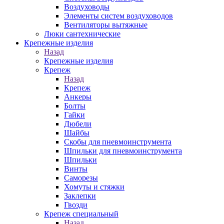
Воздуховоды
Элементы систем воздуховодов
Вентиляторы вытяжные
Люки сантехнические
Крепежные изделия
Назад
Крепежные изделия
Крепеж
Назад
Крепеж
Анкеры
Болты
Гайки
Дюбели
Шайбы
Скобы для пневмоинструмента
Шпильки для пневмоинструмента
Шпильки
Винты
Саморезы
Хомуты и стяжки
Заклепки
Гвозди
Крепеж специальный
Назад