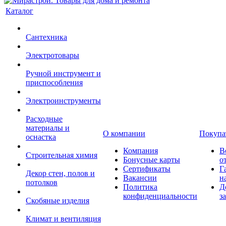
Каталог
Сантехника
Электротовары
Ручной инструмент и
приспособления
Электроинструменты
Расходные
материалы и
О компании
Покупа
оснастка
Компания
В
Строительная химия
Бонусные карты
о
Сертификаты
Г
Декор стен, полов и
Вакансии
н
потолков
Политика
Д
конфиденциальности
з
Скобяные изделия
Климат и вентиляция