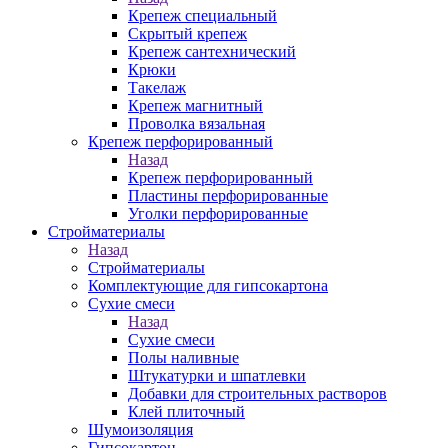
Крепеж специальный
Скрытый крепеж
Крепеж сантехнический
Крюки
Такелаж
Крепеж магнитный
Проволка вязальная
Крепеж перфорированный
Назад
Крепеж перфорированный
Пластины перфорированные
Уголки перфорированные
Стройматериалы
Назад
Стройматериалы
Комплектующие для гипсокартона
Сухие смеси
Назад
Сухие смеси
Полы наливные
Штукатурки и шпатлевки
Добавки для строительных растворов
Клей плиточный
Шумоизоляция
Гипсокартон