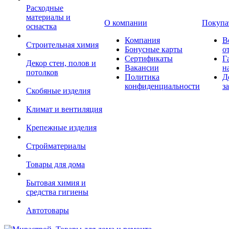
Расходные
материалы и
О компании
Покупа
оснастка
Компания
В
Строительная химия
Бонусные карты
о
Сертификаты
Г
Декор стен, полов и
Вакансии
н
потолков
Политика
Д
конфиденциальности
з
Скобяные изделия
Климат и вентиляция
Крепежные изделия
Стройматериалы
Товары для дома
Бытовая химия и
средства гигиены
Автотовары