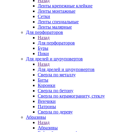
Назад
Ленты крепежные клейкие
Ленты монтажные
Сетки
Ленты специальные
Ленты малярные
Для перфораторов
Назад
Для перфораторов
Буры
Пики
Для дрелей и шуруповертов
Назад
Для дрелей и шуруповертов
Сверла по металлу
Биты
Коронки
Сверла по бетону
Сверла по керамограниту, стеклу
Венчики
Патроны
Сверла по дереву
Абразивы
Назад
Абразивы