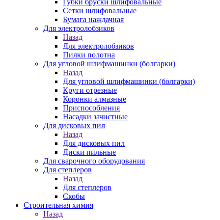
Губки бруски шлифовальные
Сетки шлифовальные
Бумага наждачная
Для электролобзиков
Назад
Для электролобзиков
Пилки полотна
Для угловой шлифмашинки (болгарки)
Назад
Для угловой шлифмашинки (болгарки)
Круги отрезные
Коронки алмазные
Приспособления
Насадки зачистные
Для дисковых пил
Назад
Для дисковых пил
Диски пильные
Для сварочного оборудования
Для степлеров
Назад
Для степлеров
Скобы
Строительная химия
Назад