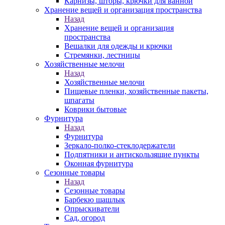
Карнизы, шторы, крючки для ванной
Хранение вещей и организация пространства
Назад
Хранение вещей и организация
пространства
Вешалки для одежды и крючки
Стремянки, лестницы
Хозяйственные мелочи
Назад
Хозяйственные мелочи
Пищевые пленки, хозяйственные пакеты,
шпагаты
Коврики бытовые
Фурнитура
Назад
Фурнитура
Зеркало-полко-стеклодержатели
Подпятники и антискользящие пункты
Оконная фурнитура
Сезонные товары
Назад
Сезонные товары
Барбекю шашлык
Опрыскиватели
Сад, огород