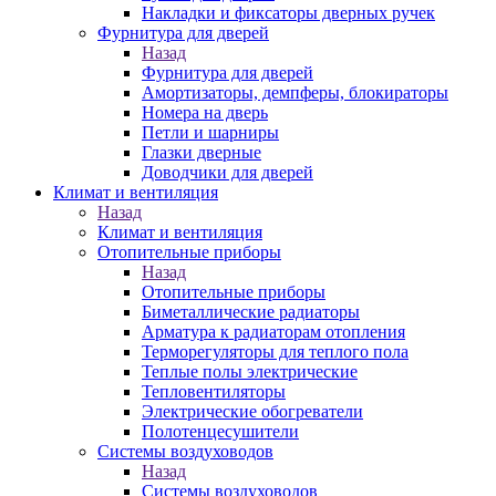
Накладки и фиксаторы дверных ручек
Фурнитура для дверей
Назад
Фурнитура для дверей
Амортизаторы, демпферы, блокираторы
Номера на дверь
Петли и шарниры
Глазки дверные
Доводчики для дверей
Климат и вентиляция
Назад
Климат и вентиляция
Отопительные приборы
Назад
Отопительные приборы
Биметаллические радиаторы
Арматура к радиаторам отопления
Терморегуляторы для теплого пола
Теплые полы электрические
Тепловентиляторы
Электрические обогреватели
Полотенцесушители
Системы воздуховодов
Назад
Системы воздуховодов