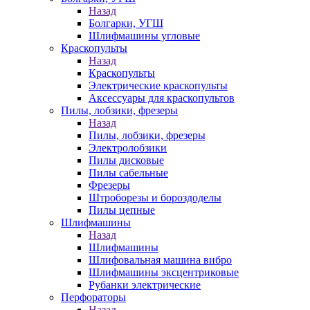
Назад
Болгарки, УГШ
Шлифмашины угловые
Краскопульты
Назад
Краскопульты
Электрические краскопульты
Аксессуары для краскопультов
Пилы, лобзики, фрезеры
Назад
Пилы, лобзики, фрезеры
Электролобзики
Пилы дисковые
Пилы сабельные
Фрезеры
Штроборезы и бороздоделы
Пилы цепные
Шлифмашины
Назад
Шлифмашины
Шлифовальная машина вибро
Шлифмашины эксцентриковые
Рубанки электрические
Перфораторы
Назад