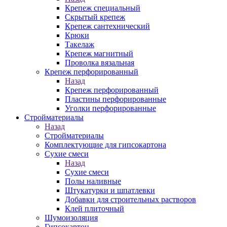
Крепеж специальный
Скрытый крепеж
Крепеж сантехнический
Крюки
Такелаж
Крепеж магнитный
Проволка вязальная
Крепеж перфорированный
Назад
Крепеж перфорированный
Пластины перфорированные
Уголки перфорированные
Стройматериалы
Назад
Стройматериалы
Комплектующие для гипсокартона
Сухие смеси
Назад
Сухие смеси
Полы наливные
Штукатурки и шпатлевки
Добавки для строительных растворов
Клей плиточный
Шумоизоляция
Гипсокартон