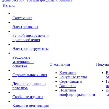
Каталог
Сантехника
Электротовары
Ручной инструмент и
приспособления
Электроинструменты
Расходные
материалы и
О компании
Покупа
оснастка
Компания
В
Строительная химия
Бонусные карты
о
Сертификаты
Г
Декор стен, полов и
Вакансии
н
потолков
Политика
Д
конфиденциальности
з
Скобяные изделия
Климат и вентиляция