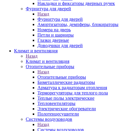
Накладки и фиксаторы дверных ручек
Фурнитура для дверей
Назад
Фурнитура для дверей
Амортизаторы, демпферы, блокираторы
Номера на дверь
Петли и шарниры
Глазки дверные
Доводчики для дверей
Климат и вентиляция
Назад
Климат и вентиляция
Отопительные приборы
Назад
Отопительные приборы
Биметаллические радиаторы
Арматура к радиаторам отопления
Терморегуляторы для теплого пола
Теплые полы электрические
Тепловентиляторы
Электрические обогреватели
Полотенцесушители
Системы воздуховодов
Назад
Системы воздуховодов