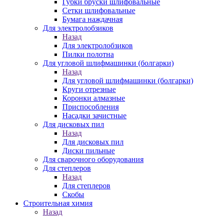
Губки бруски шлифовальные
Сетки шлифовальные
Бумага наждачная
Для электролобзиков
Назад
Для электролобзиков
Пилки полотна
Для угловой шлифмашинки (болгарки)
Назад
Для угловой шлифмашинки (болгарки)
Круги отрезные
Коронки алмазные
Приспособления
Насадки зачистные
Для дисковых пил
Назад
Для дисковых пил
Диски пильные
Для сварочного оборудования
Для степлеров
Назад
Для степлеров
Скобы
Строительная химия
Назад