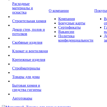
Расходные
материалы и
О компании
Покупа
оснастка
Компания
В
Строительная химия
Бонусные карты
о
Сертификаты
Г
Декор стен, полов и
Вакансии
н
потолков
Политика
Д
конфиденциальности
з
Скобяные изделия
Климат и вентиляция
Крепежные изделия
Стройматериалы
Товары для дома
Бытовая химия и
средства гигиены
Автотовары