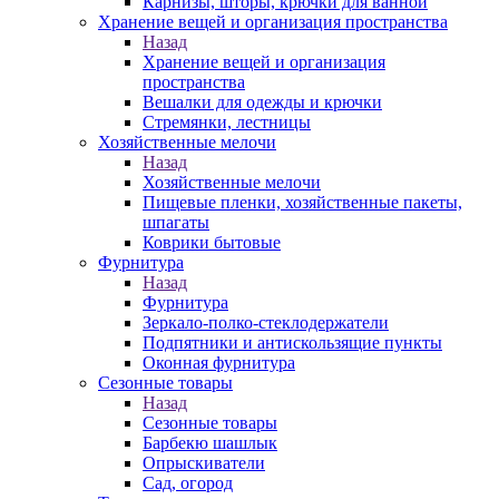
Карнизы, шторы, крючки для ванной
Хранение вещей и организация пространства
Назад
Хранение вещей и организация
пространства
Вешалки для одежды и крючки
Стремянки, лестницы
Хозяйственные мелочи
Назад
Хозяйственные мелочи
Пищевые пленки, хозяйственные пакеты,
шпагаты
Коврики бытовые
Фурнитура
Назад
Фурнитура
Зеркало-полко-стеклодержатели
Подпятники и антискользящие пункты
Оконная фурнитура
Сезонные товары
Назад
Сезонные товары
Барбекю шашлык
Опрыскиватели
Сад, огород