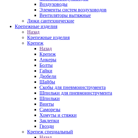
Воздуховоды
Элементы систем воздуховодов
Вентиляторы вытяжные
Люки сантехнические
Крепежные изделия
Назад
Крепежные изделия
Крепеж
Назад
Крепеж
Анкеры
Болты
Гайки
Дюбели
Шайбы
Скобы для пневмоинструмента
Шпильки для пневмоинструмента
Шпильки
Винты
Саморезы
Хомуты и стяжки
Заклепки
Гвозди
Крепеж специальный
Назад