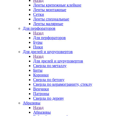
Назад
Ленты крепежные клейкие
Ленты монтажные
Сетки
Ленты специальные
Ленты малярные
Для перфораторов
Назад
Для перфораторов
Буры
Пики
Для дрелей и шуруповертов
Назад
Для дрелей и шуруповертов
Сверла по металлу
Биты
Коронки
Сверла по бетону
Сверла по керамограниту, стеклу
Венчики
Патроны
Сверла по дереву
Абразивы
Назад
Абразивы