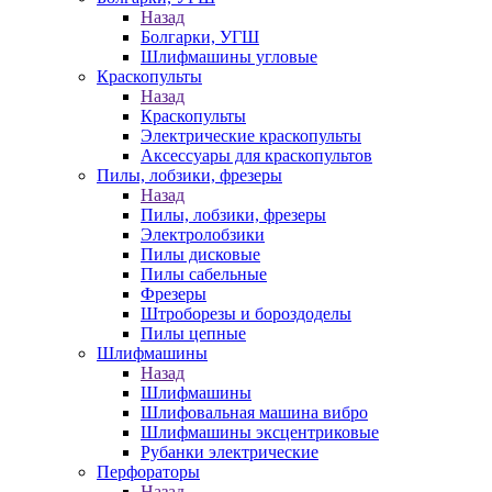
Назад
Болгарки, УГШ
Шлифмашины угловые
Краскопульты
Назад
Краскопульты
Электрические краскопульты
Аксессуары для краскопультов
Пилы, лобзики, фрезеры
Назад
Пилы, лобзики, фрезеры
Электролобзики
Пилы дисковые
Пилы сабельные
Фрезеры
Штроборезы и бороздоделы
Пилы цепные
Шлифмашины
Назад
Шлифмашины
Шлифовальная машина вибро
Шлифмашины эксцентриковые
Рубанки электрические
Перфораторы
Назад