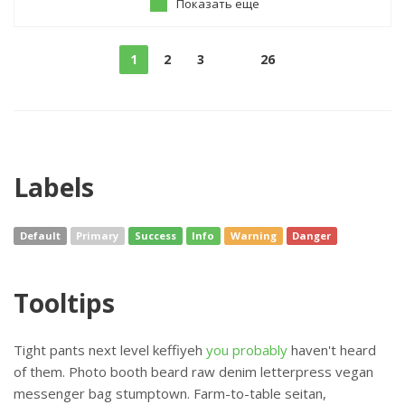
Показать еще
1
2
3
26
Labels
Default
Primary
Success
Info
Warning
Danger
Tooltips
Tight pants next level keffiyeh
you probably
haven't heard
of them. Photo booth beard raw denim letterpress vegan
messenger bag stumptown. Farm-to-table seitan,