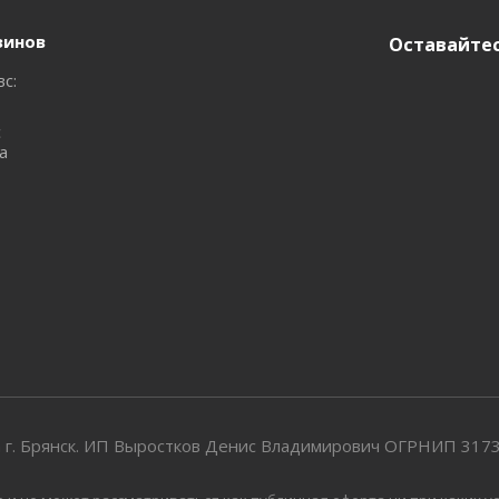
зинов
Оставайтес
вс:
с
а
 г. Брянск. ИП Выростков Денис Владимирович ОГРНИП 31