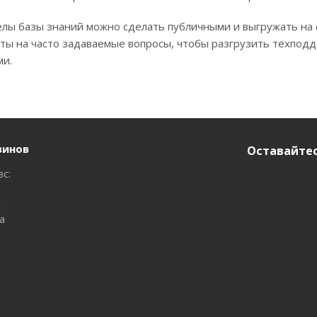
ы базы знаний можно сделать публичными и выгружать на с
ы на часто задаваемые вопросы, чтобы разгрузить техподд
ми.
зинов
Оставайтес
вс:
с
а