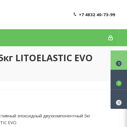
+7 4832 40-73-99
кг LITOELASTIC EVO
0
0
0
ктивный эпоксидный двухкомпонентный 5кг
TIC EVO