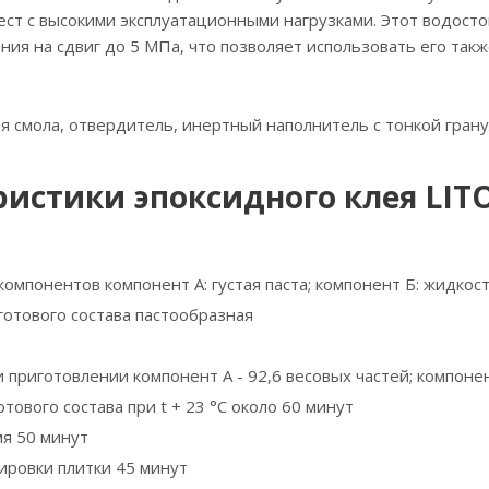
ст с высокими эксплуатационными нагрузками. Этот водосто
ния на сдвиг до 5 МПа, что позволяет использовать его так
ая смола, отвердитель, инертный наполнитель с тонкой гран
истики эпоксидного клея LITO
омпонентов компонент А: густая паста; компонент Б: жидкос
готового состава пастообразная
приготовлении компонент А - 92,6 весовых частей; компонен
тового состава при t + 23 °С около 60 минут
я 50 минут
ировки плитки 45 минут