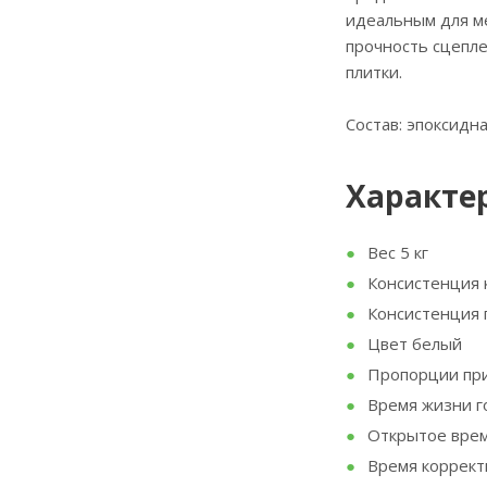
идеальным для ме
прочность сцепле
плитки.
Состав: эпоксидн
Характер
Вес 5 кг
Консистенция к
Консистенция 
Цвет белый
Пропорции при 
Время жизни го
Открытое врем
Время коррект