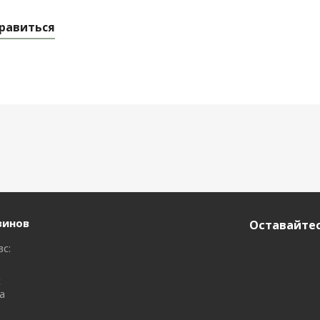
равиться
зинов
Оставайтес
вс:
с
а