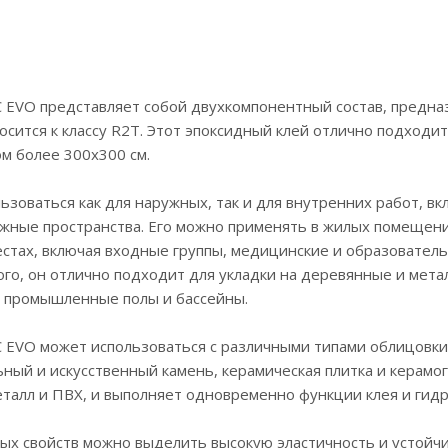
 EVO представляет собой двухкомпонентный состав, предна
осится к классу R2T. Этот эпоксидный клей отлично подходи
м более 300х300 см.
ьзоваться как для наружных, так и для внутренних работ, 
ажные пространства. Его можно применять в жилых помещениях
тах, включая входные группы, медицинские и образователь
ого, он отлично подходит для укладки на деревянные и мета
в промышленные полы и бассейны.
 EVO может использоваться с различными типами облицовки, 
ьный и искусственный камень, керамическая плитка и керамо
еталл и ПВХ, и выполняет одновременно функции клея и гид
ых свойств можно выделить высокую эластичность и устойчи