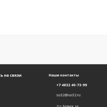
ь на связи
Наши контакты
+7 4832 40-73-99
so32@so32.ru
1) г. Брянск, ул.