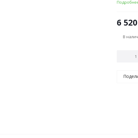
Подробне
6 520
В нали
Подел