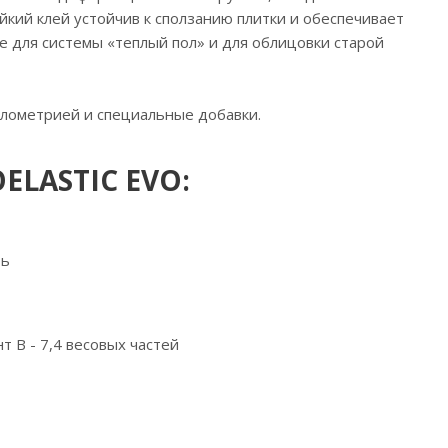
йкий клей устойчив к сползанию плитки и обеспечивает
же для системы «теплый пол» и для облицовки старой
улометрией и специальные добавки.
ELASTIC EVO:
ть
т B - 7,4 весовых частей