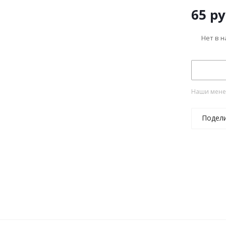
65
ру
Нет в 
Наши менед
Подел