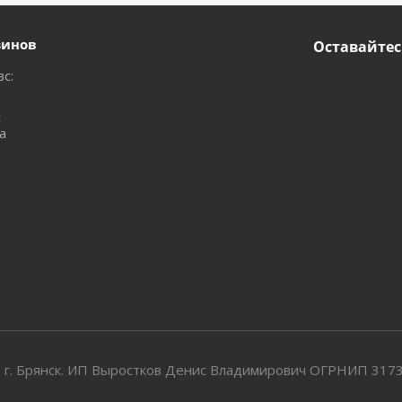
зинов
Оставайтес
вс:
с
а
 г. Брянск. ИП Выростков Денис Владимирович ОГРНИП 31