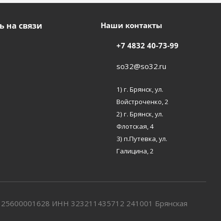
ь на связи
Наши контакты
+7 4832 40-73-99
so32@so32.ru
1) г. Брянск, ул.
Войстроченко, 2
2) г. Брянск, ул.
Флотская, 4
3) п.Путевка, ул.
Галицина, 2
7325600001628 ИНН 323211435712 241001 Брянская