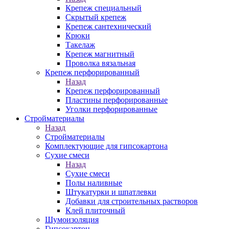
Крепеж специальный
Скрытый крепеж
Крепеж сантехнический
Крюки
Такелаж
Крепеж магнитный
Проволка вязальная
Крепеж перфорированный
Назад
Крепеж перфорированный
Пластины перфорированные
Уголки перфорированные
Стройматериалы
Назад
Стройматериалы
Комплектующие для гипсокартона
Сухие смеси
Назад
Сухие смеси
Полы наливные
Штукатурки и шпатлевки
Добавки для строительных растворов
Клей плиточный
Шумоизоляция
Гипсокартон