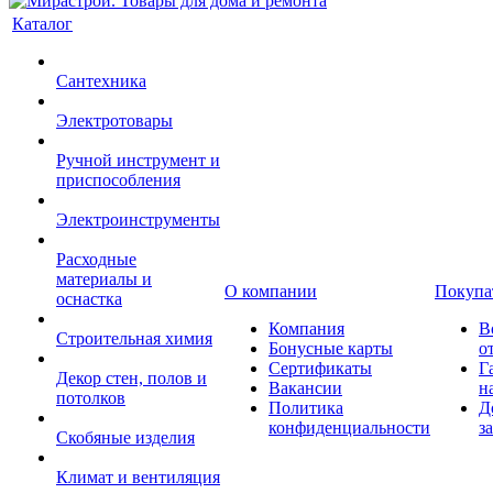
Каталог
Сантехника
Электротовары
Ручной инструмент и
приспособления
Электроинструменты
Расходные
материалы и
О компании
Покупа
оснастка
Компания
В
Строительная химия
Бонусные карты
о
Сертификаты
Г
Декор стен, полов и
Вакансии
н
потолков
Политика
Д
конфиденциальности
з
Скобяные изделия
Климат и вентиляция