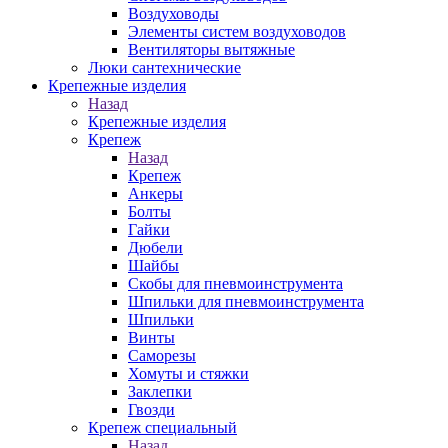
Воздуховоды
Элементы систем воздуховодов
Вентиляторы вытяжные
Люки сантехнические
Крепежные изделия
Назад
Крепежные изделия
Крепеж
Назад
Крепеж
Анкеры
Болты
Гайки
Дюбели
Шайбы
Скобы для пневмоинструмента
Шпильки для пневмоинструмента
Шпильки
Винты
Саморезы
Хомуты и стяжки
Заклепки
Гвозди
Крепеж специальный
Назад