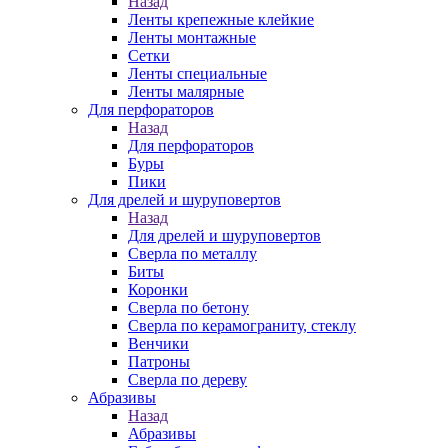
Назад
Ленты крепежные клейкие
Ленты монтажные
Сетки
Ленты специальные
Ленты малярные
Для перфораторов
Назад
Для перфораторов
Буры
Пики
Для дрелей и шуруповертов
Назад
Для дрелей и шуруповертов
Сверла по металлу
Биты
Коронки
Сверла по бетону
Сверла по керамограниту, стеклу
Венчики
Патроны
Сверла по дереву
Абразивы
Назад
Абразивы