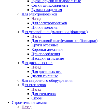
Губки бруски шлифовальные
Сетки шлифовальные
Бумага наждачная
Для электролобзиков
Назад
Для электролобзиков
Пилки полотна
Для угловой шлифмашинки (болгарки)
Назад
Для угловой шлифмашинки (болгарки)
Круги отрезные
Коронки алмазные
Приспособления
Насадки зачистные
Для дисковых пил
Назад
Для дисковых пил
Диски пильные
Для сварочного оборудования
Для степлеров
Назад
Для степлеров
Скобы
Строительная химия
Назад