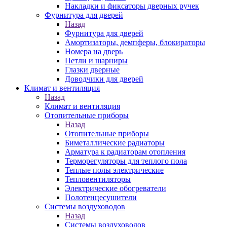
Накладки и фиксаторы дверных ручек
Фурнитура для дверей
Назад
Фурнитура для дверей
Амортизаторы, демпферы, блокираторы
Номера на дверь
Петли и шарниры
Глазки дверные
Доводчики для дверей
Климат и вентиляция
Назад
Климат и вентиляция
Отопительные приборы
Назад
Отопительные приборы
Биметаллические радиаторы
Арматура к радиаторам отопления
Терморегуляторы для теплого пола
Теплые полы электрические
Тепловентиляторы
Электрические обогреватели
Полотенцесушители
Системы воздуховодов
Назад
Системы воздуховодов