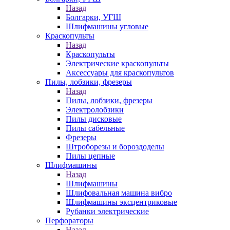
Назад
Болгарки, УГШ
Шлифмашины угловые
Краскопульты
Назад
Краскопульты
Электрические краскопульты
Аксессуары для краскопультов
Пилы, лобзики, фрезеры
Назад
Пилы, лобзики, фрезеры
Электролобзики
Пилы дисковые
Пилы сабельные
Фрезеры
Штроборезы и бороздоделы
Пилы цепные
Шлифмашины
Назад
Шлифмашины
Шлифовальная машина вибро
Шлифмашины эксцентриковые
Рубанки электрические
Перфораторы
Назад