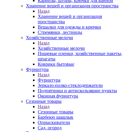
Карнизы, шторы, крючки для ванной
Хранение вещей и организация пространства
Назад
Хранение вещей и организация
пространства
Вешалки для одежды и крючки
Стремянки, лестницы
Хозяйственные мелочи
Назад
Хозяйственные мелочи
Пищевые пленки, хозяйственные пакеты,
шпагаты
Коврики бытовые
Фурнитура
Назад
Фурнитура
Зеркало-полко-стеклодержатели
Подпятники и антискользящие пункты
Оконная фурнитура
Сезонные товары
Назад
Сезонные товары
Барбекю шашлык
Опрыскиватели
Сад, огород